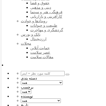
حقوق و قضا
دینی و مذهبی
فرهنگی، هنر و سینما
کارآفرینی و بازاریابی
رویدادها و حوادث
طبیعت و حیوانات
گردشگری و مهاجرت
بانک و بورس
ارزدیجیتال
مجلات
حمایت آنلاین
عصر سلامت
مقالات سلامت
دسته بندی
برچسب
نویسنده
تاریخ