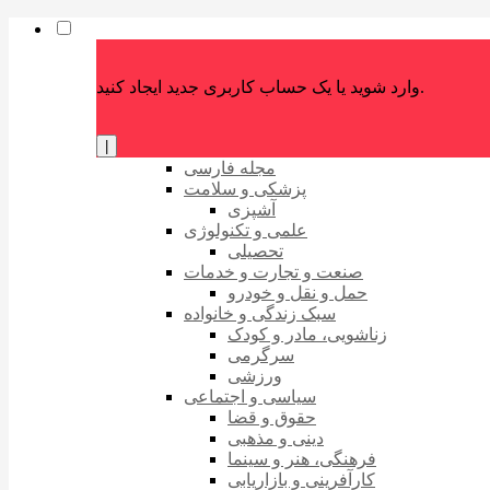
وارد شوید یا یک حساب کاربری جدید ایجاد کنید.
|
مجله فارسی
پزشکی و سلامت
آشپزی
علمی و تکنولوژی
تحصیلی
صنعت و تجارت و خدمات
حمل و نقل و خودرو
سبک زندگی و خانواده
زناشویی، مادر و کودک
سرگرمی
ورزشی
سیاسی و اجتماعی
حقوق و قضا
دینی و مذهبی
فرهنگی، هنر و سینما
کارآفرینی و بازاریابی