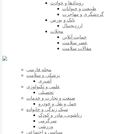
رویدادها و حوادث
طبیعت و حیوانات
گردشگری و مهاجرت
بانک و بورس
ارزدیجیتال
مجلات
حمایت آنلاین
عصر سلامت
مقالات سلامت
مجله فارسی
پزشکی و سلامت
آشپزی
علمی و تکنولوژی
تحصیلی
صنعت و تجارت و خدمات
حمل و نقل و خودرو
سبک زندگی و خانواده
زناشویی، مادر و کودک
سرگرمی
ورزشی
سیاسی و اجتماعی