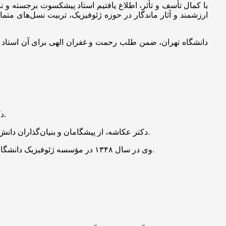
با کمال تأسف و تأثر، اطلاع یافتیم استاد پیشکسوت برجسته و نا
ارزشمند و آثار ماندگار در حوزه ژئوفیزیک، تربیت نسل‌های متم
دانشگاه تهران، ضمن طلب رحمت و غفران الهی برای آن استاد زند
دکتر بهرام عکاشه پدر علم زلزله‌شناسی ایران و استاد دانشگاه تهران، صبح روز دوازده خرداد ۱۴۰۴ در سن ۸۹ سالگی دار فانی را وداع گفت.
دکتر عکاشه، از پیشگامان و بنیان‌گذاران دانش ژئوفیزیک و زلزله‌شناسی نوین در کشور بود که طی دهه‌ها فعالیت علمی و آموزشی، نقش بی‌بدیلی در پیشرفت و توسعه این حوزه ایفا کرد.
وی در سال ۱۳۴۸ در مؤسسه ژئوفیزیک دانشگاه تهران مشغول فعالیت شد و در سال ۱۳۶۴ به مرتبه استادی رسید. دکتر عکاشه همچنین سال‌ها رئیس بخش زلزله‌شناسی این مؤسسه بود.