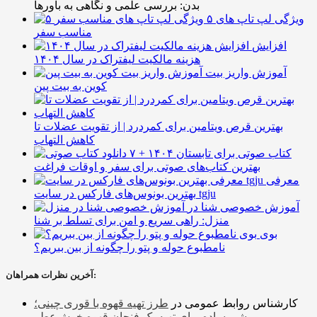
بدن: بررسی علمی و نگاهی به باورها
۵ ویژگی لپ تاپ های
مناسب سفر
افزایش
هزینه مالکیت لیفتراک در سال ۱۴۰۴
آموزش واریز بیت
کوین به بیت پین
بهترین قرص ویتامین برای کمردرد | از تقویت عضلات تا
کاهش التهاب
۷ کتاب صوتی برای تابستان ۱۴۰۴ +
بهترین کتاب‌های صوتی برای سفر و اوقات فراغت
معرفی
بهترین بونوس‌های فارکس در سایت tgju
آموزش خصوصی شنا در
منزل: راهی سریع و امن برای تسلط بر شنا
بوی
نامطبوع حوله و پتو را چگونه از بین ببریم؟
آخرین نظرات همراهان:
کارشناس روابط عمومی
در
طرز تهیه قهوه با قوری چینی؛
روشی ساده برای تهیه یک فنجان قهوه خوش‌عطر