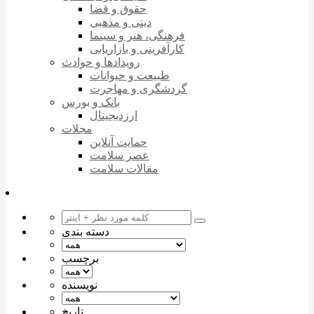
حقوق و قضا
دینی و مذهبی
فرهنگی، هنر و سینما
کارآفرینی و بازاریابی
رویدادها و حوادث
طبیعت و حیوانات
گردشگری و مهاجرت
بانک و بورس
ارزدیجیتال
مجلات
حمایت آنلاین
عصر سلامت
مقالات سلامت
دسته بندی
برچسب
نویسنده
تاریخ