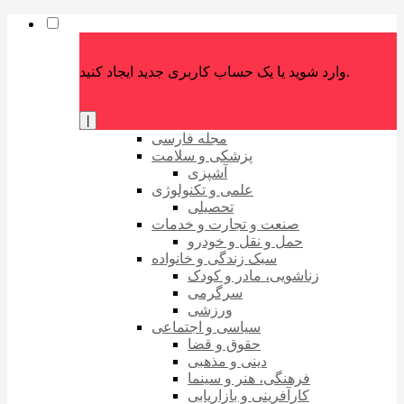
وارد شوید یا یک حساب کاربری جدید ایجاد کنید.
|
مجله فارسی
پزشکی و سلامت
آشپزی
علمی و تکنولوژی
تحصیلی
صنعت و تجارت و خدمات
حمل و نقل و خودرو
سبک زندگی و خانواده
زناشویی، مادر و کودک
سرگرمی
ورزشی
سیاسی و اجتماعی
حقوق و قضا
دینی و مذهبی
فرهنگی، هنر و سینما
کارآفرینی و بازاریابی