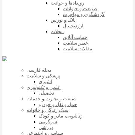
رویدادها و حوادث
طبیعت و حیوانات
گردشگری و مهاجرت
بانک و بورس
ارزدیجیتال
مجلات
حمایت آنلاین
عصر سلامت
مقالات سلامت
مجله فارسی
پزشکی و سلامت
آشپزی
علمی و تکنولوژی
تحصیلی
صنعت و تجارت و خدمات
حمل و نقل و خودرو
سبک زندگی و خانواده
زناشویی، مادر و کودک
سرگرمی
ورزشی
سیاسی و اجتماعی