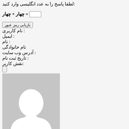
لطفا پاسخ را به عدد انگلیسی وارد کنید:
چهار × چهار =
نام کاربری :
ایمیل :
نام :
نام خانوادگی
آدرس وب سایت :
تاریخ ثبت نام :
نقش کاربر: