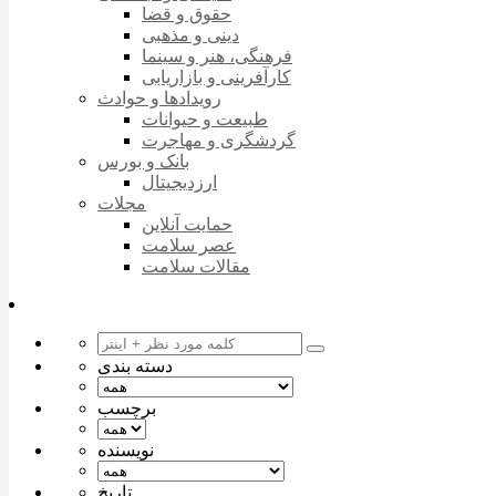
حقوق و قضا
دینی و مذهبی
فرهنگی، هنر و سینما
کارآفرینی و بازاریابی
رویدادها و حوادث
طبیعت و حیوانات
گردشگری و مهاجرت
بانک و بورس
ارزدیجیتال
مجلات
حمایت آنلاین
عصر سلامت
مقالات سلامت
دسته بندی
برچسب
نویسنده
تاریخ