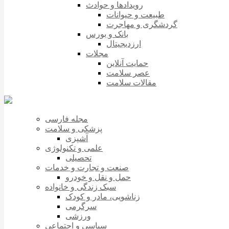
رویدادها و حوادث
طبیعت و حیوانات
گردشگری و مهاجرت
بانک و بورس
ارزدیجیتال
مجلات
حمایت آنلاین
عصر سلامت
مقالات سلامت
مجله فارسی
پزشکی و سلامت
آشپزی
علمی و تکنولوژی
تحصیلی
صنعت و تجارت و خدمات
حمل و نقل و خودرو
سبک زندگی و خانواده
زناشویی، مادر و کودک
سرگرمی
ورزشی
سیاسی و اجتماعی