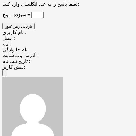
لطفا پاسخ را به عدد انگلیسی وارد کنید:
سیزده − پنج =
نام کاربری :
ایمیل :
نام :
نام خانوادگی
آدرس وب سایت :
تاریخ ثبت نام :
نقش کاربر: