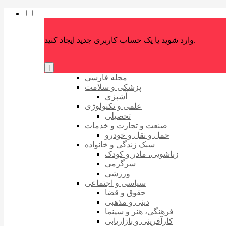
وارد شوید یا یک حساب کاربری جدید ایجاد کنید.
|
مجله فارسی
پزشکی و سلامت
آشپزی
علمی و تکنولوژی
تحصیلی
صنعت و تجارت و خدمات
حمل و نقل و خودرو
سبک زندگی و خانواده
زناشویی، مادر و کودک
سرگرمی
ورزشی
سیاسی و اجتماعی
حقوق و قضا
دینی و مذهبی
فرهنگی، هنر و سینما
کارآفرینی و بازاریابی