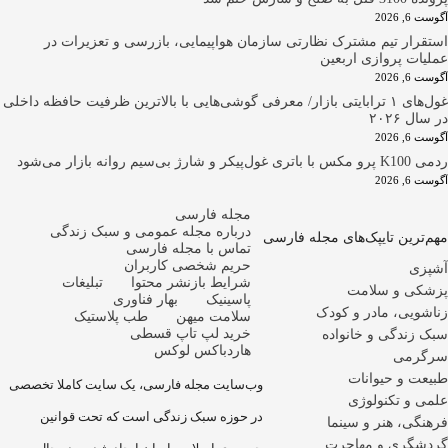
202
ار تیم مشترک نظارتی سازمان هواپیمایی، بازرسی و تعزیرات در
ت پروازی اربعین
202
غول‌های ۱ ترابایتی بازار/ معرفی گوشی‌هایی با بالاترین ظرفیت حافظه داخلی
۲۰۲۶
202
انه بازار می‌شود
202
مجله فارسی
درباره مجله عمومی و سبک زندگی
رین تایپک‌های مجله فارسی
تماس با مجله فارسی
حریم شخصی کاربران
ی
شرایط بازنشر محتوا
تبلیغات
ی و سلامت
پاسینیک
بهار فناوری
یی، مادر و کودک
سلامت میهن
طب پلاستیک
خرید لپ تاپ قسطی
ندگی و خانواده
هاردباکس لوکس
می
 و حیوانات
وب‌سایت مجله فارسی، یک سایت کاملا تخصصی
و تکنولوژی
در حوزه سبک زندگی است که تحت قوانین
ی، هنر و سینما
گری و مهاجرت