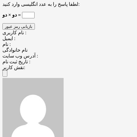
لطفا پاسخ را به عدد انگلیسی وارد کنید:
دو × دو =
نام کاربری :
ایمیل :
نام :
نام خانوادگی
آدرس وب سایت :
تاریخ ثبت نام :
نقش کاربر: