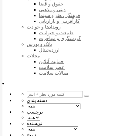
حقوق و قضا
دینی و مذهبی
فرهنگی، هنر و سینما
کارآفرینی و بازاریابی
رویدادها و حوادث
طبیعت و حیوانات
گردشگری و مهاجرت
بانک و بورس
ارزدیجیتال
مجلات
حمایت آنلاین
عصر سلامت
مقالات سلامت
دسته بندی
برچسب
نویسنده
تاریخ