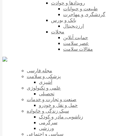
رویدادها و حوادث
طبیعت و حیوانات
گردشگری و مهاجرت
بانک و بورس
ارزدیجیتال
مجلات
حمایت آنلاین
عصر سلامت
مقالات سلامت
مجله فارسی
پزشکی و سلامت
آشپزی
علمی و تکنولوژی
تحصیلی
صنعت و تجارت و خدمات
حمل و نقل و خودرو
سبک زندگی و خانواده
زناشویی، مادر و کودک
سرگرمی
ورزشی
سیاسی و اجتماعی