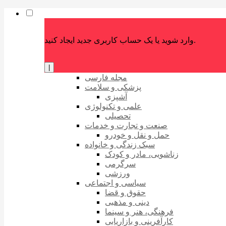
وارد شوید یا یک حساب کاربری جدید ایجاد کنید.
|
مجله فارسی
پزشکی و سلامت
آشپزی
علمی و تکنولوژی
تحصیلی
صنعت و تجارت و خدمات
حمل و نقل و خودرو
سبک زندگی و خانواده
زناشویی، مادر و کودک
سرگرمی
ورزشی
سیاسی و اجتماعی
حقوق و قضا
دینی و مذهبی
فرهنگی، هنر و سینما
کارآفرینی و بازاریابی