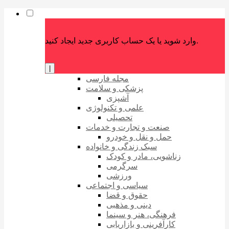
وارد شوید یا یک حساب کاربری جدید ایجاد کنید.
|
مجله فارسی
پزشکی و سلامت
آشپزی
علمی و تکنولوژی
تحصیلی
صنعت و تجارت و خدمات
حمل و نقل و خودرو
سبک زندگی و خانواده
زناشویی، مادر و کودک
سرگرمی
ورزشی
سیاسی و اجتماعی
حقوق و قضا
دینی و مذهبی
فرهنگی، هنر و سینما
کارآفرینی و بازاریابی