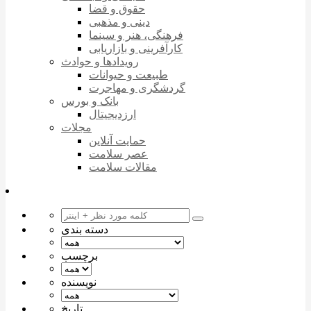
حقوق و قضا
دینی و مذهبی
فرهنگی، هنر و سینما
کارآفرینی و بازاریابی
رویدادها و حوادث
طبیعت و حیوانات
گردشگری و مهاجرت
بانک و بورس
ارزدیجیتال
مجلات
حمایت آنلاین
عصر سلامت
مقالات سلامت
دسته بندی
برچسب
نویسنده
تاریخ