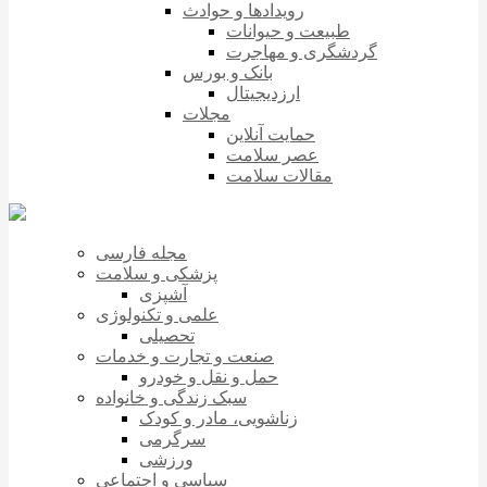
رویدادها و حوادث
طبیعت و حیوانات
گردشگری و مهاجرت
بانک و بورس
ارزدیجیتال
مجلات
حمایت آنلاین
عصر سلامت
مقالات سلامت
مجله فارسی
پزشکی و سلامت
آشپزی
علمی و تکنولوژی
تحصیلی
صنعت و تجارت و خدمات
حمل و نقل و خودرو
سبک زندگی و خانواده
زناشویی، مادر و کودک
سرگرمی
ورزشی
سیاسی و اجتماعی