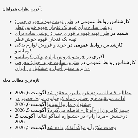
آخرین نظرات همراهان:
کارشناس روابط عمومی
در
طرز تهیه قهوه با قوری چینی؛
روشی ساده برای تهیه یک فنجان قهوه خوش‌عطر
شمیم
در
طرز تهیه قهوه با قوری چینی؛ روشی ساده برای
تهیه یک فنجان قهوه خوش‌عطر
کارشناس روابط عمومی
در
خرید و فروش لوازم یدکی
کوماتسو
اکبری
در
خرید و فروش لوازم یدکی کوماتسو
کارشناس روابط عمومی
در
بهترین سایت خرید آجیل؛ معرفی
۱۰ برند معتبر آجیل و خشکبار در ایران
تازه ترین مطالب مجله
مطالبه ۹ ساله مردم غرب البرز محقق شد
آگوست 6, 2026
ادامه موفقیت‌های جهانی «ماه کوچولوی من»؛ حضور در
جشنواره ماربیا اسپانیا
آگوست 6, 2026
جیمز کامرون از «آواتار» فاصله می‌گیرد؟
آگوست 5, 2026
درخشش «مرد آرام» در جشنواره ایماگو ایتالیا
آگوست 5,
2026
وحدت مکرّراً و مؤکّداً تذکر داده شد
آگوست 5, 2026