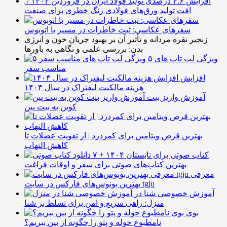
افزایش ۴.۶ درصدی تولید فولاد ایران در فروردین ۱۴۰۴ /
افت تولید ورق‌های فولادی زنگ خطری برای صنعت
سفرهای عکاسی: ثبت خاطرات در مسیر با اتوبوس
زنجیر نقره مردانه و تأثیر آن بر بهبود جریان خون و انرژی
بدن: بررسی علمی و نگاهی به باورها
۵ ویژگی لپ تاپ های
مناسب سفر
افزایش
هزینه مالکیت لیفتراک در سال ۱۴۰۴
آموزش واریز بیت
کوین به بیت پین
بهترین قرص ویتامین برای کمردرد | از تقویت عضلات تا
کاهش التهاب
۷ کتاب صوتی برای تابستان ۱۴۰۴ +
بهترین کتاب‌های صوتی برای سفر و اوقات فراغت
معرفی
بهترین بونوس‌های فارکس در سایت tgju
آموزش خصوصی شنا در
منزل: راهی سریع و امن برای تسلط بر شنا
بوی
نامطبوع حوله و پتو را چگونه از بین ببریم؟