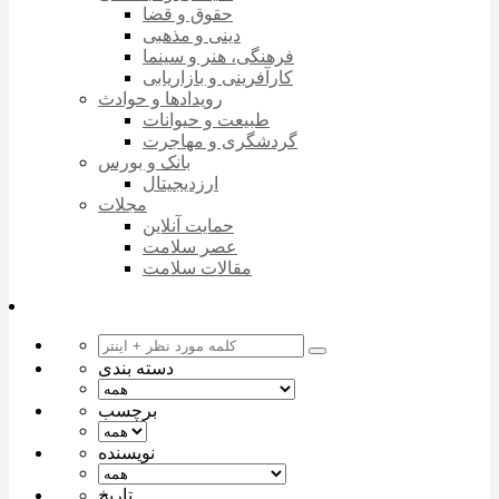
حقوق و قضا
دینی و مذهبی
فرهنگی، هنر و سینما
کارآفرینی و بازاریابی
رویدادها و حوادث
طبیعت و حیوانات
گردشگری و مهاجرت
بانک و بورس
ارزدیجیتال
مجلات
حمایت آنلاین
عصر سلامت
مقالات سلامت
دسته بندی
برچسب
نویسنده
تاریخ