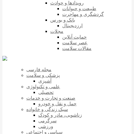
رویدادها و حوادث
طبیعت و حیوانات
گردشگری و مهاجرت
بانک و بورس
ارزدیجیتال
مجلات
حمایت آنلاین
عصر سلامت
مقالات سلامت
مجله فارسی
پزشکی و سلامت
آشپزی
علمی و تکنولوژی
تحصیلی
صنعت و تجارت و خدمات
حمل و نقل و خودرو
سبک زندگی و خانواده
زناشویی، مادر و کودک
سرگرمی
ورزشی
سیاسی و اجتماعی