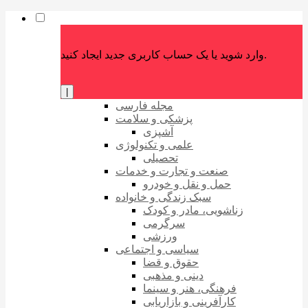
وارد شوید یا یک حساب کاربری جدید ایجاد کنید.
|
مجله فارسی
پزشکی و سلامت
آشپزی
علمی و تکنولوژی
تحصیلی
صنعت و تجارت و خدمات
حمل و نقل و خودرو
سبک زندگی و خانواده
زناشویی، مادر و کودک
سرگرمی
ورزشی
سیاسی و اجتماعی
حقوق و قضا
دینی و مذهبی
فرهنگی، هنر و سینما
کارآفرینی و بازاریابی