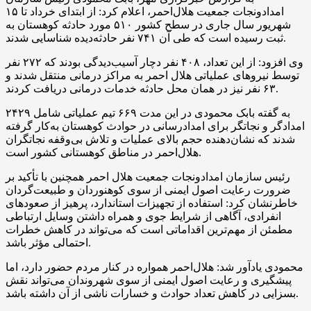
امدادونجات جمعیت هلال‌احمر، اعلام کرد: از ابتدای خرداد تا ۱۵
شهریور سال جاری در سطح کشور ۵۱۰ مورد حادثه کوهستان به
ثبت رسیده است که طی آن ۷۴۱ نفر حادثه‌دیده شناسایی شدند.
وی افزود: از این تعداد، ۴۰۸ نفر دچار آسیب‌دیدگی بودند که ۲۷۲ نفر
توسط نیروهای عملیاتی هلال احمر به مراکز درمانی منتقل شدند و
۶۳ نفر نیز در همان محل حادثه خدمات درمانی دریافت کردند.
به گفته بابک محمودی در این مدت ۶۶۹ تیم عملیاتی شامل ۲۴۲۹
امدادگر و نجاتگر برای امدادرسانی در حوادث کوهستان به‌کار گرفته
شدند که نشان‌دهنده حجم بالای عملیات و تلاش بی‌وقفه نجاتگران
هلال‌احمر در مناطق کوهستانی کشور است.
رئیس سازمان امدادونجات جمعیت هلال احمر همچنین با تأکید بر
ضرورت رعایت اصول ایمنی از سوی کوهنوردان و طبیعت‌گردان
خاطرنشان کرد: استفاده از تجهیزات استاندارد، پرهیز از صعودهای
انفرادی، آگاهی از شرایط جوی و همراه داشتن وسایل ارتباطی
مطمئن از مهم‌ترین اقداماتی است که می‌تواند در کاهش خطرات
احتمالی مؤثر باشد.
محمودی یادآور شد: هلال‌احمر همواره در کنار مردم حضور دارد، اما
پیشگیری و رعایت اصول ایمنی از سوی شهروندان می‌تواند نقش
بسزایی در کاهش تعداد حوادث و خسارات ناشی از آن داشته باشد.