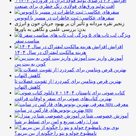
افزایش ۴.۶ درصدی تولید فولاد ایران در فروردین ۱۴۰۴ /
افت تولید ورق‌های فولادی زنگ خطری برای صنعت
سفرهای عکاسی: ثبت خاطرات در مسیر با اتوبوس
زنجیر نقره مردانه و تأثیر آن بر بهبود جریان خون و انرژی
بدن: بررسی علمی و نگاهی به باورها
۵ ویژگی لپ تاپ های
مناسب سفر
افزایش
هزینه مالکیت لیفتراک در سال ۱۴۰۴
آموزش واریز بیت
کوین به بیت پین
بهترین قرص ویتامین برای کمردرد | از تقویت عضلات تا
کاهش التهاب
۷ کتاب صوتی برای تابستان ۱۴۰۴ +
بهترین کتاب‌های صوتی برای سفر و اوقات فراغت
معرفی
بهترین بونوس‌های فارکس در سایت tgju
آموزش خصوصی شنا در
منزل: راهی سریع و امن برای تسلط بر شنا
بوی
نامطبوع حوله و پتو را چگونه از بین ببریم؟