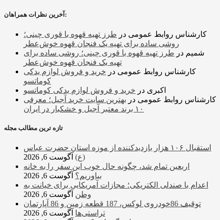
آخرین نظرات همراهان:
کارشناس روابط عمومی
در
طرز تهیه قهوه با قوری چینی؛
روشی ساده برای تهیه یک فنجان قهوه خوش‌عطر
شمیم
در
طرز تهیه قهوه با قوری چینی؛ روشی ساده برای
تهیه یک فنجان قهوه خوش‌عطر
کارشناس روابط عمومی
در
خرید و فروش لوازم یدکی
کوماتسو
اکبری
در
خرید و فروش لوازم یدکی کوماتسو
کارشناس روابط عمومی
در
بهترین سایت خرید آجیل؛ معرفی
۱۰ برند معتبر آجیل و خشکبار در ایران
تازه ترین مطالب مجله
استقبال ۱۰۶ هزار بازدیدکننده از موزه استان حضرت عباس
(ع)
آگوست 6, 2026
اربعین تمام شد، چگونه حال خوب این سفر را به خانه
بیاوریم؟
آگوست 6, 2026
اعدام با صندلی الکتریکی؛ مجازات آمریکایی برای خیانت به
وطن
آگوست 6, 2026
توقیف 86خودروی لوکس، 187 قطعه زمین و 86 آپارتمان
تراستی‌ها
آگوست 6, 2026