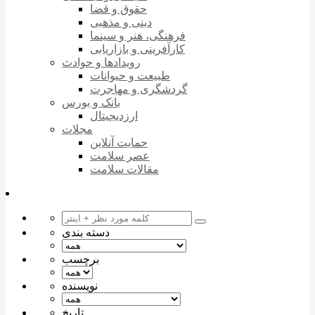
حقوق و قضا
دینی و مذهبی
فرهنگی، هنر و سینما
کارآفرینی و بازاریابی
رویدادها و حوادث
طبیعت و حیوانات
گردشگری و مهاجرت
بانک و بورس
ارزدیجیتال
مجلات
حمایت آنلاین
عصر سلامت
مقالات سلامت
دسته بندی
برچسب
نویسنده
تاریخ