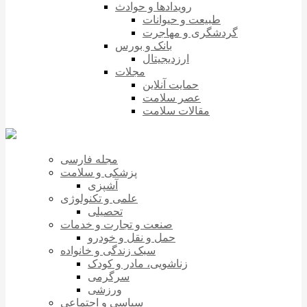
رویدادها و حوادث
طبیعت و حیوانات
گردشگری و مهاجرت
بانک و بورس
ارزدیجیتال
مجلات
حمایت آنلاین
عصر سلامت
مقالات سلامت
مجله فارسی
پزشکی و سلامت
آشپزی
علمی و تکنولوژی
تحصیلی
صنعت و تجارت و خدمات
حمل و نقل و خودرو
سبک زندگی و خانواده
زناشویی، مادر و کودک
سرگرمی
ورزشی
سیاسی و اجتماعی