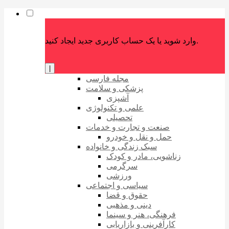
وارد شوید یا یک حساب کاربری جدید ایجاد کنید.
|
مجله فارسی
پزشکی و سلامت
آشپزی
علمی و تکنولوژی
تحصیلی
صنعت و تجارت و خدمات
حمل و نقل و خودرو
سبک زندگی و خانواده
زناشویی، مادر و کودک
سرگرمی
ورزشی
سیاسی و اجتماعی
حقوق و قضا
دینی و مذهبی
فرهنگی، هنر و سینما
کارآفرینی و بازاریابی