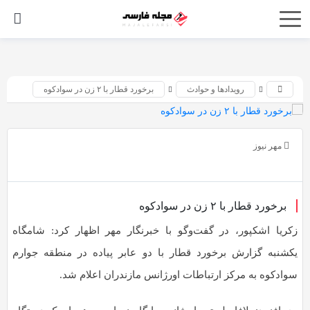
اشتراک
گذاری
با
رویدادها و حوادث
برخورد قطار با ۲ زن در سوادکوه
استفاده
از
روش‌های
مهر نیوز
زیر
می‌توانید
این
برخورد قطار با ۲ زن در سوادکوه
صفحه
زکریا اشکپور، در گفت‌وگو با خبرنگار مهر اظهار کرد: شامگاه
را
یکشنبه گزارش برخورد قطار با دو عابر پیاده در منطقه جوارم
با
سوادکوه به مرکز ارتباطات اورژانس مازندران اعلام شد.
دوستان
خود