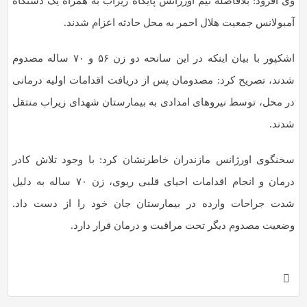
وی افزود: بلافاصله تیم اورژانس پایگاه زیراب به همراه یک دستگاه
به
آمبولانس جمعیت هلال احمر به محل حادثه اعزام شدند.
اشتراک
بگذارید.
اشکپور با بیان اینکه در این سانحه دو زن ۵۶ و ۷۰ ساله مصدوم
شدند، تصریح کرد: مصدومان پس از دریافت اقدامات اولیه درمانی
کپی
در محل، توسط نیروهای امدادی به بیمارستان شهدای زیراب منتقل
لینک
شدند.
سخنگوی اورژانس مازندران خاطرنشان کرد: با وجود تلاش کادر
درمان و انجام اقدامات احیای قلبی ریوی، زن ۷۰ ساله به دلیل
شدت جراحات وارده در بیمارستان جان خود را از دست داد.
وضعیت مصدوم دیگر تحت مراقبت و درمان قرار دارد.