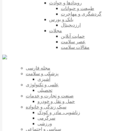
رویدادها و حوادث
طبیعت و حیوانات
گردشگری و مهاجرت
بانک و بورس
ارزدیجیتال
مجلات
حمایت آنلاین
عصر سلامت
مقالات سلامت
مجله فارسی
پزشکی و سلامت
آشپزی
علمی و تکنولوژی
تحصیلی
صنعت و تجارت و خدمات
حمل و نقل و خودرو
سبک زندگی و خانواده
زناشویی، مادر و کودک
سرگرمی
ورزشی
سیاسی و اجتماعی