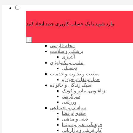
وارد شوید یا یک حساب کاربری جدید ایجاد کنید.
|
مجله فارسی
پزشکی و سلامت
آشپزی
علمی و تکنولوژی
تحصیلی
صنعت و تجارت و خدمات
حمل و نقل و خودرو
سبک زندگی و خانواده
زناشویی، مادر و کودک
سرگرمی
ورزشی
سیاسی و اجتماعی
حقوق و قضا
دینی و مذهبی
فرهنگی، هنر و سینما
کارآفرینی و بازاریابی