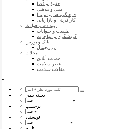
حقوق و قضا
دینی و مذهبی
فرهنگی، هنر و سینما
کارآفرینی و بازاریابی
رویدادها و حوادث
طبیعت و حیوانات
گردشگری و مهاجرت
بانک و بورس
ارزدیجیتال
مجلات
حمایت آنلاین
عصر سلامت
مقالات سلامت
دسته بندی
برچسب
نویسنده
تاریخ