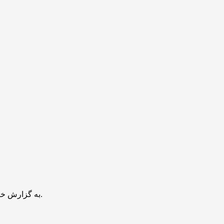
به گزارش خبرنگار مهر، دقایقی قبل یک دستگاه تانکر حمل سوخت در محدوده بعد از عوارضی قم کاشان و در ورودی اتوبان قم گرمسار دچار حریق شد.