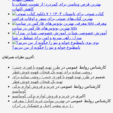
بهترین قرص ویتامین برای کمردرد | از تقویت عضلات تا
کاهش التهاب
۷ کتاب صوتی برای تابستان ۱۴۰۴ +
بهترین کتاب‌های صوتی برای سفر و اوقات فراغت
معرفی
بهترین بونوس‌های فارکس در سایت tgju
آموزش خصوصی شنا در
منزل: راهی سریع و امن برای تسلط بر شنا
بوی
نامطبوع حوله و پتو را چگونه از بین ببریم؟
آخرین نظرات همراهان:
کارشناس روابط عمومی
در
طرز تهیه قهوه با قوری چینی؛
روشی ساده برای تهیه یک فنجان قهوه خوش‌عطر
شمیم
در
طرز تهیه قهوه با قوری چینی؛ روشی ساده برای
تهیه یک فنجان قهوه خوش‌عطر
کارشناس روابط عمومی
در
خرید و فروش لوازم یدکی
کوماتسو
اکبری
در
خرید و فروش لوازم یدکی کوماتسو
کارشناس روابط عمومی
در
بهترین سایت خرید آجیل؛ معرفی
۱۰ برند معتبر آجیل و خشکبار در ایران