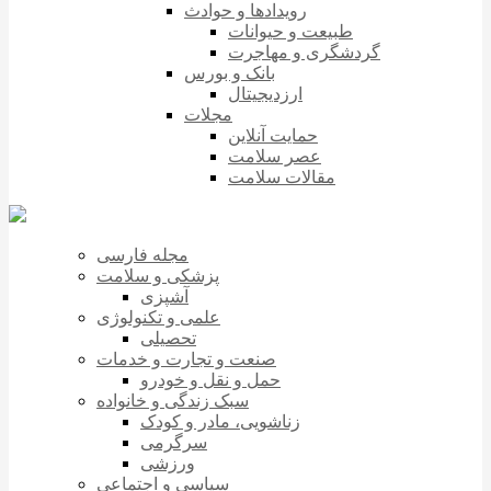
رویدادها و حوادث
طبیعت و حیوانات
گردشگری و مهاجرت
بانک و بورس
ارزدیجیتال
مجلات
حمایت آنلاین
عصر سلامت
مقالات سلامت
مجله فارسی
پزشکی و سلامت
آشپزی
علمی و تکنولوژی
تحصیلی
صنعت و تجارت و خدمات
حمل و نقل و خودرو
سبک زندگی و خانواده
زناشویی، مادر و کودک
سرگرمی
ورزشی
سیاسی و اجتماعی