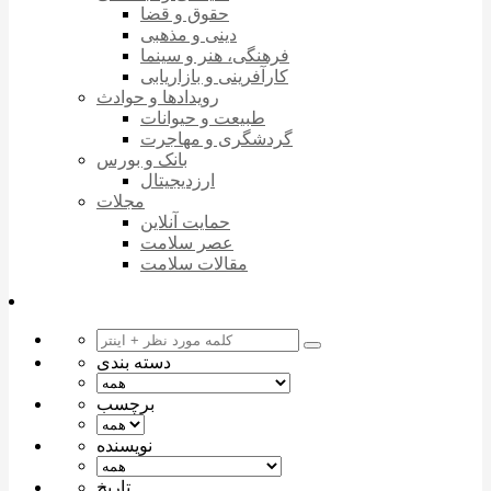
حقوق و قضا
دینی و مذهبی
فرهنگی، هنر و سینما
کارآفرینی و بازاریابی
رویدادها و حوادث
طبیعت و حیوانات
گردشگری و مهاجرت
بانک و بورس
ارزدیجیتال
مجلات
حمایت آنلاین
عصر سلامت
مقالات سلامت
دسته بندی
برچسب
نویسنده
تاریخ