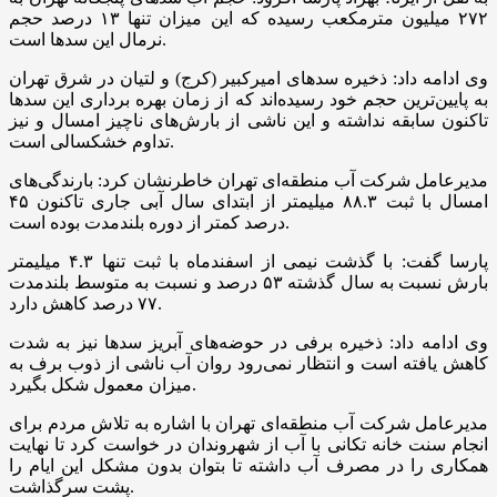
۲۷۲ میلیون مترمکعب رسیده که این میزان تنها ۱۳ درصد حجم
نرمال این سد‌ها است.
وی ادامه داد: ذخیره سد‌های امیرکبیر (کرج) و لتیان در شرق تهران
به پایین‌ترین حجم خود رسیده‌اند که از زمان بهره برداری این سد‌ها
تاکنون سابقه نداشته و این ناشی از بارش‌های ناچیز امسال و نیز
تداوم خشکسالی است.
مدیرعامل شرکت آب منطقه‌ای تهران خاطرنشان کرد: بارندگی‌های
امسال با ثبت ۸۸.۳ میلیمتر از ابتدای سال آبی جاری تاکنون ۴۵
درصد کمتر از دوره بلندمدت بوده است.
پارسا گفت: با گذشت نیمی از اسفندماه با ثبت تنها ۴.۳ میلیمتر
بارش نسبت به سال گذشته ۵۳ درصد و نسبت به متوسط بلندمدت
۷۷ درصد کاهش دارد.
وی ادامه داد: ذخیره برفی در حوضه‌های آبریز سد‌ها نیز به شدت
کاهش یافته است و انتظار نمی‌رود روان آب ناشی از ذوب برف به
میزان معمول شکل بگیرد.
مدیرعامل شرکت آب منطقه‌ای تهران با اشاره به تلاش مردم برای
انجام سنت خانه تکانی با آب از شهروندان در خواست کرد تا نهایت
همکاری را در مصرف آب داشته تا بتوان بدون مشکل این ایام را
پشت سرگذاشت.