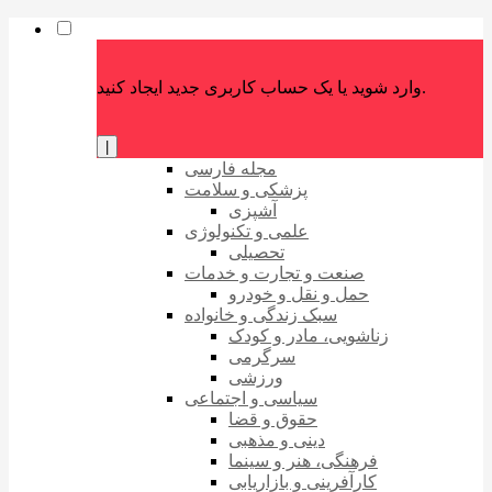
وارد شوید یا یک حساب کاربری جدید ایجاد کنید.
|
مجله فارسی
پزشکی و سلامت
آشپزی
علمی و تکنولوژی
تحصیلی
صنعت و تجارت و خدمات
حمل و نقل و خودرو
سبک زندگی و خانواده
زناشویی، مادر و کودک
سرگرمی
ورزشی
سیاسی و اجتماعی
حقوق و قضا
دینی و مذهبی
فرهنگی، هنر و سینما
کارآفرینی و بازاریابی