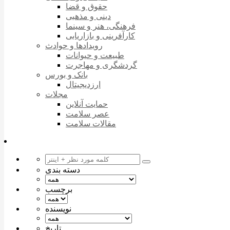
حقوق و قضا
دینی و مذهبی
فرهنگی، هنر و سینما
کارآفرینی و بازاریابی
رویدادها و حوادث
طبیعت و حیوانات
گردشگری و مهاجرت
بانک و بورس
ارزدیجیتال
مجلات
حمایت آنلاین
عصر سلامت
مقالات سلامت
دسته بندی
برچسب
نویسنده
تاریخ