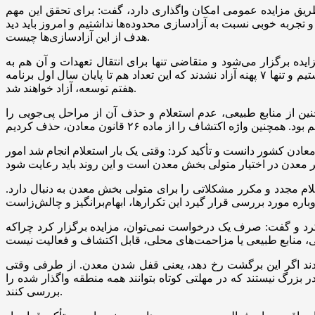
ریق مزایده عمومی امکان واگذاری دارد، گفت: برای تحقق این مهم
ها را در استان‌ها برگزار کند. البته سابقه و تجربه خوبی نسبت به آزادسازی محدوده‌ها نداشتیم و امروز باید دید
هدف از این آزادسازی‌ها چیست.
یده برگزار می‌شود و متقاضی تنها برای انتقال تعهدات و آن هم به
منظور استحضار دستگاه متولی، به آن دستگاه معرفی می‌شوند. از طرفی در راستای شفاف‌سازی بارها اعلام کردیم که ۳۵۶ پهنه داشتیم و تنها ۷ پهنه آزاد نشدند که این تعداد هم تا پایان سال اول برنامه
هفتم توسعه، آزاد خواهند شد.
 شده و قابل تمدید هم هست. همچنین از منابع طبیعی، عدم استعلام و حذف آن از مراحل پی‌جویی را
تاق ایران و رئیس خانه معدن ایران اصلی‌ترین مشکل را مفاد مندرج در ماده ۲۶ آیین‌نامه قانون معادن کشور دانست و تأکید کرد: وقتی یک بار استعلام انجام شد امور
م شود. استعلام مجدد و مکرر مشکلاتی را برای متولی بخش معدن به دنبال دارد.
 کرد و گفت: صرف یک درخواست نمی‌توان، مزایده برگزار کرد چراکه
برگردند اگر این برگشت رخ دهد، یعنی قفل شدن معدن. از طرفی وقتی
رکت‌ها آن‌قدر بزرگ نیستند که در مهلتی کوتاه بتوانند همه منطقه واگذار شده را
بررسی کنند.