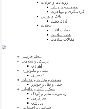
رویدادها و حوادث
طبیعت و حیوانات
گردشگری و مهاجرت
بانک و بورس
ارزدیجیتال
مجلات
حمایت آنلاین
عصر سلامت
مقالات سلامت
مجله فارسی
پزشکی و سلامت
آشپزی
علمی و تکنولوژی
تحصیلی
صنعت و تجارت و خدمات
حمل و نقل و خودرو
سبک زندگی و خانواده
زناشویی، مادر و کودک
سرگرمی
ورزشی
سیاسی و اجتماعی