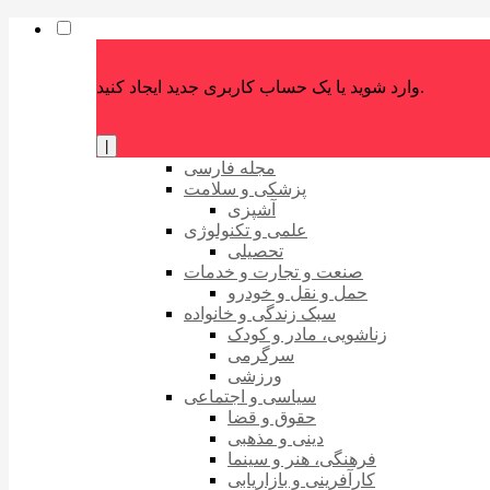
وارد شوید یا یک حساب کاربری جدید ایجاد کنید.
|
مجله فارسی
پزشکی و سلامت
آشپزی
علمی و تکنولوژی
تحصیلی
صنعت و تجارت و خدمات
حمل و نقل و خودرو
سبک زندگی و خانواده
زناشویی، مادر و کودک
سرگرمی
ورزشی
سیاسی و اجتماعی
حقوق و قضا
دینی و مذهبی
فرهنگی، هنر و سینما
کارآفرینی و بازاریابی