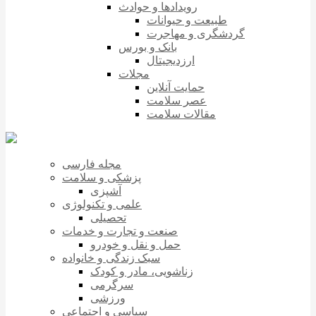
رویدادها و حوادث
طبیعت و حیوانات
گردشگری و مهاجرت
بانک و بورس
ارزدیجیتال
مجلات
حمایت آنلاین
عصر سلامت
مقالات سلامت
مجله فارسی
پزشکی و سلامت
آشپزی
علمی و تکنولوژی
تحصیلی
صنعت و تجارت و خدمات
حمل و نقل و خودرو
سبک زندگی و خانواده
زناشویی، مادر و کودک
سرگرمی
ورزشی
سیاسی و اجتماعی