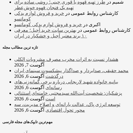
شمیم
در
طرز تهیه قهوه با قوری چینی؛ روشی ساده برای
تهیه یک فنجان قهوه خوش‌عطر
کارشناس روابط عمومی
در
خرید و فروش لوازم یدکی
کوماتسو
اکبری
در
خرید و فروش لوازم یدکی کوماتسو
کارشناس روابط عمومی
در
بهترین سایت خرید آجیل؛ معرفی
۱۰ برند معتبر آجیل و خشکبار در ایران
تازه ترین مطالب مجله
هشدار نسبت به اثرات مخرب مصرف مشروبات الکلی
آگوست 7, 2026
محمد حقیقی، صدابردار و صداگذار پیشکسوت سینمای ایران
درگذشت
آگوست 6, 2026
بیانیه خانواده شهید لاریجانی درباره برخی گمانه‌زنی‌های
رسانه‌ای
آگوست 6, 2026
پزشکیان: شخصیت آیت‌الله سیدمجتبی خامنه‌ای استثنائی
است
آگوست 6, 2026
توسعه انرژی پاک، عدالت یارانه‌ای و اصلاح مدیریت، سه
محور تحول اقتصادی
آگوست 6, 2026
مهم‌ترین تایپک‌های مجله فارسی