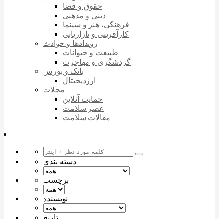
حقوق و قضا
دینی و مذهبی
فرهنگی، هنر و سینما
کارآفرینی و بازاریابی
رویدادها و حوادث
طبیعت و حیوانات
گردشگری و مهاجرت
بانک و بورس
ارزدیجیتال
مجلات
حمایت آنلاین
عصر سلامت
مقالات سلامت
دسته بندی
برچسب
نویسنده
تاریخ