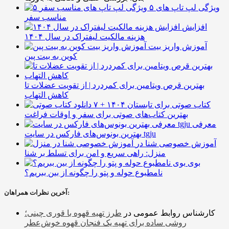
۵ ویژگی لپ تاپ های
مناسب سفر
افزایش
هزینه مالکیت لیفتراک در سال ۱۴۰۴
آموزش واریز بیت
کوین به بیت پین
بهترین قرص ویتامین برای کمردرد | از تقویت عضلات تا
کاهش التهاب
۷ کتاب صوتی برای تابستان ۱۴۰۴ +
بهترین کتاب‌های صوتی برای سفر و اوقات فراغت
معرفی
بهترین بونوس‌های فارکس در سایت tgju
آموزش خصوصی شنا در
منزل: راهی سریع و امن برای تسلط بر شنا
بوی
نامطبوع حوله و پتو را چگونه از بین ببریم؟
آخرین نظرات همراهان:
کارشناس روابط عمومی
در
طرز تهیه قهوه با قوری چینی؛
روشی ساده برای تهیه یک فنجان قهوه خوش‌عطر