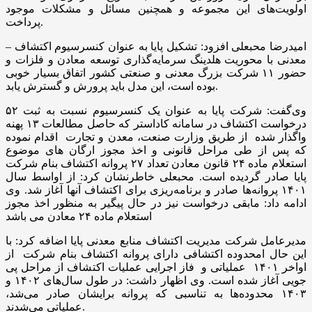
اولویت‌های این مجموعه و همچنین مسائل و مشکلات موجود
پرداخت.
امیدرضا محبعلی افزود: تشکیل پایا به عنوان کنسرسیوم اکتشاف –
معدنی با محوریت هلدینگ سرمایه‌گذاری توسعه معادن و فلزات و
حضور ۱۱ شرکت بزرگ معدنی و صنعتی کشور اتفاق بسیار خوبی
بوده است، این مدل باید پرورش و گسترش یابد.
وی‌گفت: شرکت پایا به عنوان یک کنسرسیوم نسبت به ثبت ۵۲
درخواست اکتشاف در سامانه کاداستر که حاصل مطالعات ۱۳ پهنه
واگذار شده از طریق وزارت صنعت، معدن و تجارت اقدام نموده
که پس از طی مراحل قانونی و اخذ مجوز ارگان های موضوع
استعلام ماده ۲۴ قانون معادن تعداد ۲۷ پروانه اکتشاف بنام شرکت
پایا صادر گردیده است. محبعلی خاطرنشان کرد: از اواسط سال
۱۴۰۱ پروانه‌ها صادر و برنامه‌ریزی برای اکتشاف آنها آغاز شد. وی
ادامه داد: مابقی درخواست نیز در حال پیگیر به منظور اخذ مجوز
استعلام ماده ۲۴ معادن می باشد
مدیرعامل شرکت مدیریت اکتشاف منابع معدنی پایا اضافه کرد: با
این حال امحدوده اکتشافی دارای پروانه اکتشاف بنام شرکت از
اواخر ۱۴۰۱ عملیاتی و فاز اجرایی عملیات اکتشاف از مراحل پی
جویی آغاز شده است. وی اظهار داشت: در طول سال‌های ۱۴۰۲ و
۱۴۰۳ محدوده‌ها به تناسبی که پروانه برایشان صادر می‌شد،
عملیاتی می‌شدند.