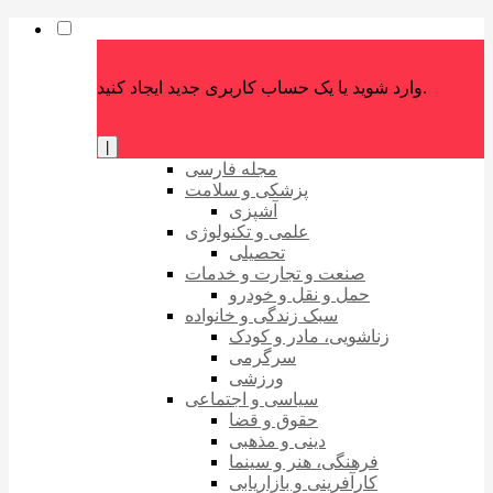
وارد شوید یا یک حساب کاربری جدید ایجاد کنید.
|
مجله فارسی
پزشکی و سلامت
آشپزی
علمی و تکنولوژی
تحصیلی
صنعت و تجارت و خدمات
حمل و نقل و خودرو
سبک زندگی و خانواده
زناشویی، مادر و کودک
سرگرمی
ورزشی
سیاسی و اجتماعی
حقوق و قضا
دینی و مذهبی
فرهنگی، هنر و سینما
کارآفرینی و بازاریابی