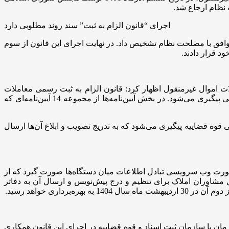
نظام ارجاع شد.
اجرای “قانون الزام به ثبت” سند روند مطلوبی دارد
اری جلسات متعدد و رفع موارد اختلافی سرانجام در تاریخ 26 اردیبهشت 1403 این قانون را موافق با مصلحت نظام تشخیص داد. در نهایت اجرای این قانون از سوم
ات اموال غیرمنقول اظهار کرد: قانون الزام به ثبت رسمی معاملات
اموال غیرمنقول در سه بخش مشخص تدوین و ابلاغ آیین‌نامه‌ها، اجرا و راه‌اندازی سامانه‌ها همچنین تکالیف و وظایف دستگاه‌های اجرایی پیگیری می‌شود. در بخش آیین‌نامه‌ها از مجموعه 14 آیین‌نامه‌ای که
در معاونت حقوقی قوه قضاییه پیگیری می‌شود که به تدریج تصویب و ابلاغ آن‌ها ارسال
 سامانه ایجاد شود و یا اگر سامانه وجود دارد به صورت وب سرویسی تبادل اطلاعات میان دستگاه‌ها صورت گیرد که از
 راه‌اندازی و بهره‌برداری شده است؛ مثلاً براساس ماده 3 این قانون امکان اتصال مشاوران املاک برای تنظیم و درج پیش‌نویس و ارسال آن به دفاتر
املاک و‌کاداستر سازمان ثبت اسناد و املاک کشور گفت: در بحث تکالیف و وظایف دستگاه‌های اجرایی، 6 وزارتخانه و 4 سازمان با سازمان ثبت اسناد و قوه قضاییه در اجرای این قانون همکاری