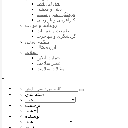
حقوق و قضا
دینی و مذهبی
فرهنگی، هنر و سینما
کارآفرینی و بازاریابی
رویدادها و حوادث
طبیعت و حیوانات
گردشگری و مهاجرت
بانک و بورس
ارزدیجیتال
مجلات
حمایت آنلاین
عصر سلامت
مقالات سلامت
دسته بندی
برچسب
نویسنده
تاریخ