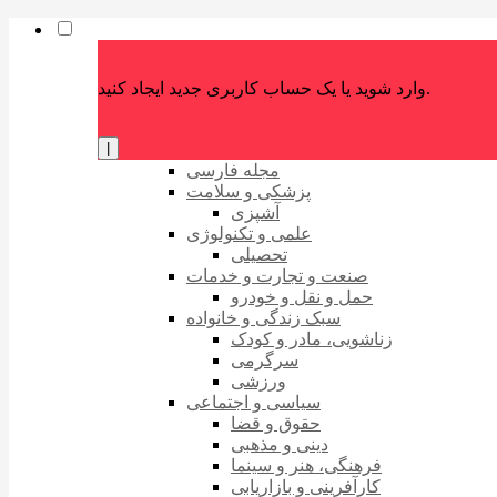
وارد شوید یا یک حساب کاربری جدید ایجاد کنید.
|
مجله فارسی
پزشکی و سلامت
آشپزی
علمی و تکنولوژی
تحصیلی
صنعت و تجارت و خدمات
حمل و نقل و خودرو
سبک زندگی و خانواده
زناشویی، مادر و کودک
سرگرمی
ورزشی
سیاسی و اجتماعی
حقوق و قضا
دینی و مذهبی
فرهنگی، هنر و سینما
کارآفرینی و بازاریابی