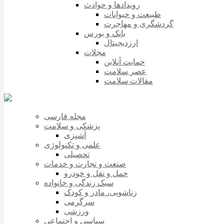
رویدادها و حوادث
طبیعت و حیوانات
گردشگری و مهاجرت
بانک و بورس
ارزدیجیتال
مجلات
حمایت آنلاین
عصر سلامت
مقالات سلامت
مجله فارسی
پزشکی و سلامت
آشپزی
علمی و تکنولوژی
تحصیلی
صنعت و تجارت و خدمات
حمل و نقل و خودرو
سبک زندگی و خانواده
زناشویی، مادر و کودک
سرگرمی
ورزشی
سیاسی و اجتماعی