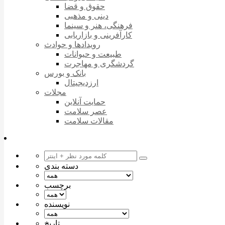
حقوق و قضا
دینی و مذهبی
فرهنگی، هنر و سینما
کارآفرینی و بازاریابی
رویدادها و حوادث
طبیعت و حیوانات
گردشگری و مهاجرت
بانک و بورس
ارزدیجیتال
مجلات
حمایت آنلاین
عصر سلامت
مقالات سلامت
دسته بندی
برچسب
نویسنده
تاریخ