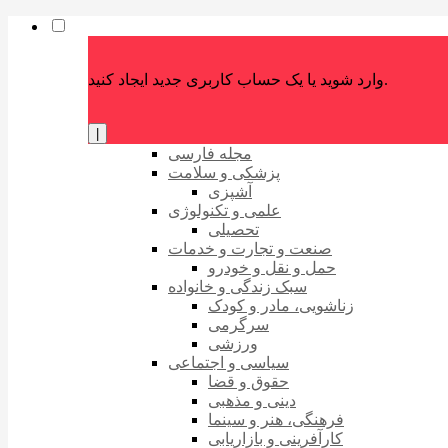
وارد شوید یا یک حساب کاربری جدید ایجاد کنید.
|
مجله فارسی
پزشکی و سلامت
آشپزی
علمی و تکنولوژی
تحصیلی
صنعت و تجارت و خدمات
حمل و نقل و خودرو
سبک زندگی و خانواده
زناشویی، مادر و کودک
سرگرمی
ورزشی
سیاسی و اجتماعی
حقوق و قضا
دینی و مذهبی
فرهنگی، هنر و سینما
کارآفرینی و بازاریابی