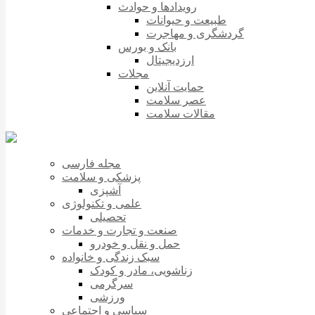
رویدادها و حوادث
طبیعت و حیوانات
گردشگری و مهاجرت
بانک و بورس
ارزدیجیتال
مجلات
حمایت آنلاین
عصر سلامت
مقالات سلامت
مجله فارسی
پزشکی و سلامت
آشپزی
علمی و تکنولوژی
تحصیلی
صنعت و تجارت و خدمات
حمل و نقل و خودرو
سبک زندگی و خانواده
زناشویی، مادر و کودک
سرگرمی
ورزشی
سیاسی و اجتماعی