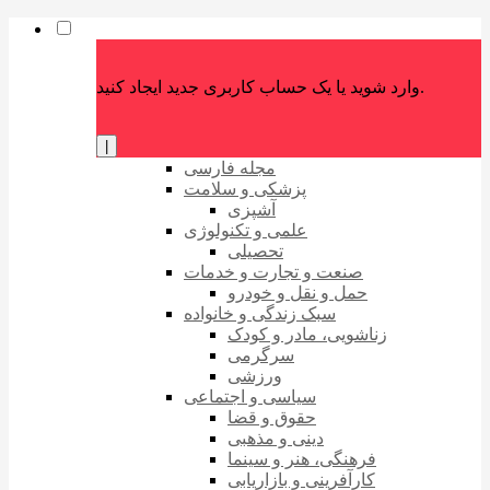
وارد شوید یا یک حساب کاربری جدید ایجاد کنید.
|
مجله فارسی
پزشکی و سلامت
آشپزی
علمی و تکنولوژی
تحصیلی
صنعت و تجارت و خدمات
حمل و نقل و خودرو
سبک زندگی و خانواده
زناشویی، مادر و کودک
سرگرمی
ورزشی
سیاسی و اجتماعی
حقوق و قضا
دینی و مذهبی
فرهنگی، هنر و سینما
کارآفرینی و بازاریابی