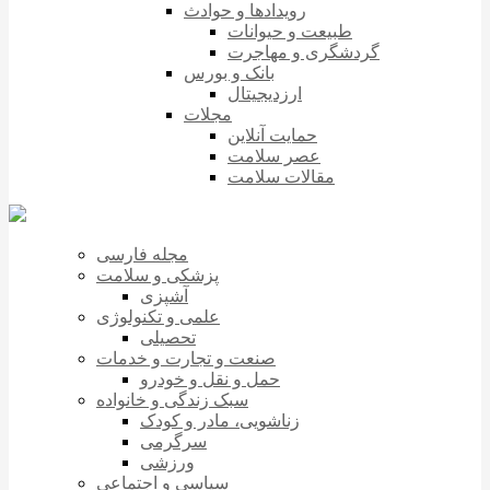
رویدادها و حوادث
طبیعت و حیوانات
گردشگری و مهاجرت
بانک و بورس
ارزدیجیتال
مجلات
حمایت آنلاین
عصر سلامت
مقالات سلامت
مجله فارسی
پزشکی و سلامت
آشپزی
علمی و تکنولوژی
تحصیلی
صنعت و تجارت و خدمات
حمل و نقل و خودرو
سبک زندگی و خانواده
زناشویی، مادر و کودک
سرگرمی
ورزشی
سیاسی و اجتماعی