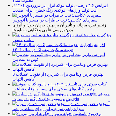
محبوب شد؟
افزایش ۴.۶ درصدی تولید فولاد ایران در فروردین ۱۴۰۴ /
افت تولید ورق‌های فولادی زنگ خطری برای صنعت
سفرهای عکاسی: ثبت خاطرات در مسیر با اتوبوس
زنجیر نقره مردانه و تأثیر آن بر بهبود جریان خون و انرژی
بدن: بررسی علمی و نگاهی به باورها
۵ ویژگی لپ تاپ های
مناسب سفر
افزایش
هزینه مالکیت لیفتراک در سال ۱۴۰۴
آموزش واریز بیت
کوین به بیت پین
بهترین قرص ویتامین برای کمردرد | از تقویت عضلات تا
کاهش التهاب
۷ کتاب صوتی برای تابستان ۱۴۰۴ +
بهترین کتاب‌های صوتی برای سفر و اوقات فراغت
معرفی
بهترین بونوس‌های فارکس در سایت tgju
آموزش خصوصی شنا در
منزل: راهی سریع و امن برای تسلط بر شنا
بوی