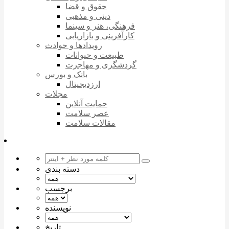
حقوق و قضا
دینی و مذهبی
فرهنگی، هنر و سینما
کارآفرینی و بازاریابی
رویدادها و حوادث
طبیعت و حیوانات
گردشگری و مهاجرت
بانک و بورس
ارزدیجیتال
مجلات
حمایت آنلاین
عصر سلامت
مقالات سلامت
دسته بندی
برچسب
نویسنده
تاریخ