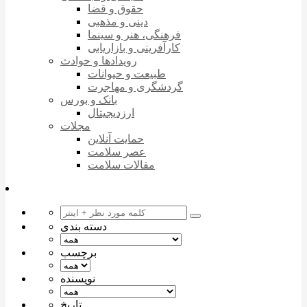
حقوق و قضا
دینی و مذهبی
فرهنگی، هنر و سینما
کارآفرینی و بازاریابی
رویدادها و حوادث
طبیعت و حیوانات
گردشگری و مهاجرت
بانک و بورس
ارزدیجیتال
مجلات
حمایت آنلاین
عصر سلامت
مقالات سلامت
دسته بندی
برچسب
نویسنده
تاریخ