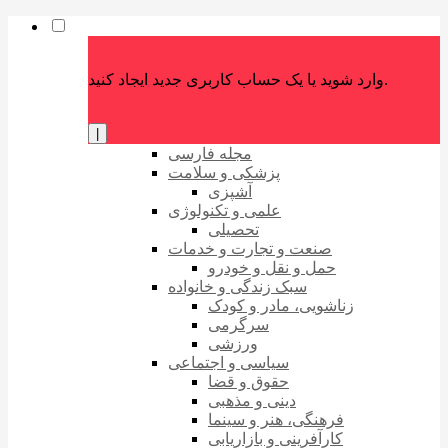
وارد شوید یا یک حساب کاربری جدید ایجاد کنید.
|
مجله فارسی
پزشکی و سلامت
آشپزی
علمی و تکنولوژی
تحصیلی
صنعت و تجارت و خدمات
حمل و نقل و خودرو
سبک زندگی و خانواده
زناشویی، مادر و کودک
سرگرمی
ورزشی
سیاسی و اجتماعی
حقوق و قضا
دینی و مذهبی
فرهنگی، هنر و سینما
کارآفرینی و بازاریابی