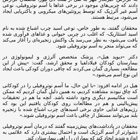
دادند که چربی‌های موجود در برخی غذاها با آسم نوتروفیلی، نوعی
آسم غیر آلرژیک که توسط پروتئین‌های میکروبی و باکتریایی ایجاد
می‌شود، مرتبط هستند.
محققان گفتند، به طور خاص، نوعی اسید چرب اشباع شده به نام
اسید استئاریک- که اغلب در چربی حیوانی و غذاهای فرآوری شده
یافت می‌شود- به نظر می‌رسد یک واکنش زنجیره‌ای را آغاز می‌کند
که می‌تواند منجر به آسم نوتروفیلی شود.
دکتر «دیوید هیل»، پزشک متخصص آلرژی و ایمونولوژی در
بیمارستان کودکان فیلادلفیا و محقق ارشد، گفت: «پیش از این
مطالعه، بسیاری گمان می‌کردند که چاقی دوران کودکی باعث ایجاد
این نوع آسم می‌شود.»
هیل در ادامه افزود: «با این حال، ما آسم نوتروفیلی را در کودکانی
که چاق نبودند مشاهده کردیم، به همین دلیل گمان کردیم که ممکن
است مکانیسم دیگری وجود داشته باشد. آنچه ما هم در تحقیقات
پیش‌بالینی و هم در مطالعات روی کودکان یافتیم این بود که
رژیم‌های غذایی حاوی برخی اسیدهای چرب اشباع شده با زنجیره
بلند می‌توانند مستقل از چاقی باعث آسم نوتروفیلی شوند.»
محققان در یادداشت‌های پیش‌زمینه گفتند که درمان آسم نوتروفیلی
دشوارتر از آسم آلرژیک است و احتمال بیشتری دارد که علائمی به
اندازه شدید ایجاد کند که بیماران را راهی بیمارستان کند.