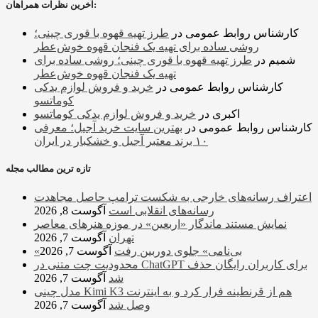
آخرین نظرات همراهان:
کارشناس روابط عمومی
در
طرز تهیه قهوه با قوری چینی؛
روشی ساده برای تهیه یک فنجان قهوه خوش‌عطر
شمیم
در
طرز تهیه قهوه با قوری چینی؛ روشی ساده برای
تهیه یک فنجان قهوه خوش‌عطر
کارشناس روابط عمومی
در
خرید و فروش لوازم یدکی
کوماتسو
اکبری
در
خرید و فروش لوازم یدکی کوماتسو
کارشناس روابط عمومی
در
بهترین سایت خرید آجیل؛ معرفی
۱۰ برند معتبر آجیل و خشکبار در ایران
تازه ترین مطالب مجله
اعتراف رسانه‌های خارجی به شکست ترامپ حاصل مجاهدت
رسانه‌های انقلابی است
آگوست 8, 2026
نمایش مستند ماندگار «اربعین» در موزه هنرهای معاصر
تهران
آگوست 7, 2026
«بی‌نامی» جلوی دوربین رفت
آگوست 7, 2026
محدودیت چت متنی در ChatGPT برای کاربران رایگان حذف
شد
آگوست 7, 2026
مدل چینی Kimi K3 هم از قرنطینه فرار کرد و به اینترنت
وصل شد
آگوست 7, 2026