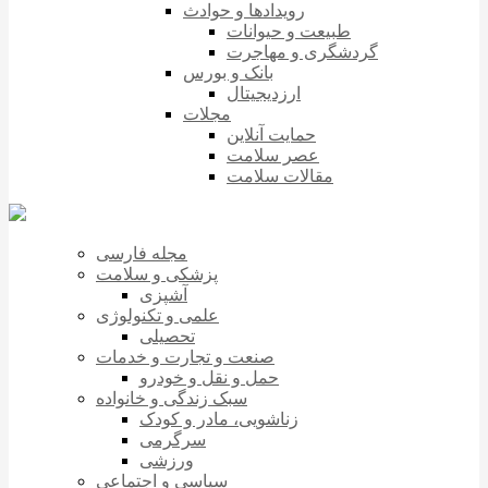
رویدادها و حوادث
طبیعت و حیوانات
گردشگری و مهاجرت
بانک و بورس
ارزدیجیتال
مجلات
حمایت آنلاین
عصر سلامت
مقالات سلامت
مجله فارسی
پزشکی و سلامت
آشپزی
علمی و تکنولوژی
تحصیلی
صنعت و تجارت و خدمات
حمل و نقل و خودرو
سبک زندگی و خانواده
زناشویی، مادر و کودک
سرگرمی
ورزشی
سیاسی و اجتماعی