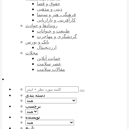
حقوق و قضا
دینی و مذهبی
فرهنگی، هنر و سینما
کارآفرینی و بازاریابی
رویدادها و حوادث
طبیعت و حیوانات
گردشگری و مهاجرت
بانک و بورس
ارزدیجیتال
مجلات
حمایت آنلاین
عصر سلامت
مقالات سلامت
دسته بندی
برچسب
نویسنده
تاریخ