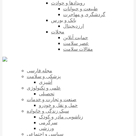
رویدادها و حوادث
طبیعت و حیوانات
گردشگری و مهاجرت
بانک و بورس
ارزدیجیتال
مجلات
حمایت آنلاین
عصر سلامت
مقالات سلامت
مجله فارسی
پزشکی و سلامت
آشپزی
علمی و تکنولوژی
تحصیلی
صنعت و تجارت و خدمات
حمل و نقل و خودرو
سبک زندگی و خانواده
زناشویی، مادر و کودک
سرگرمی
ورزشی
سیاسی و اجتماعی