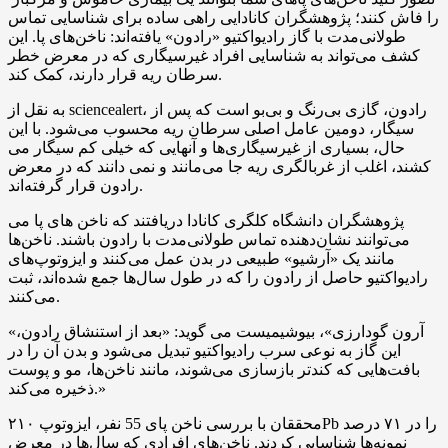
را فاش کنند؛ پژوهشگران کانادایی راهی ساده برای شناسایی تماس
طولانی‌مدت با گاز رادیواکتیو «رادون» یافته‌اند: ناخن‌های پا. این
کشف می‌تواند به شناسایی افراد غیرسیگاری که در معرض خطر
سرطان ریه قرار دارند، کمک کند.
به نقل از sciencealert، رادون، گازی بی‌رنگ و بی‌بو است که پس از
سیگار، دومین عامل اصلی سرطان ریه محسوب می‌شود. با این
حال، بسیاری از غیرسیگاری‌ها و آنهایی که خیلی کم سیگار می
کشند، اغلب از غربالگری ریه جا می‌مانند و نمی دانند که در معرض
رادون قرار گرفته‌اند.
پژوهشگران دانشگاه کلگری کانادا دریافتند که ناخن های پا می
می‌توانند نشان‌دهنده تماس طولانی‌مدت با رادون باشند. ناخن‌ها
مانند یک «آرشیو» طبیعی در بدن عمل می‌کنند و ایزوتوپ‌های
رادیواکتیو حاصل از رادون را که در طول سال‌ها جمع شده‌اند، ثبت
می‌کنند.
«آرون گودارزی»، بیوشیمیست می گوید: «بعد از استنشاق رادون،
این گاز به نوعی سرب رادیواکتیو تبدیل می‌شود و بدن آن را در
بافت‌هایی که کندتر بازسازی می‌شوند، مانند ناخن‌ها، مو و پوست
ذخیره می‌کند.»
محققان با بررسی ناخن‌ پای 55 نفر، ایزوتوپ ۲۱۰Pb را در ۷۱ درصد
نمونه‌ها شناسایی کردند. ناخن‌های افرادی که سال‌ها در معرض