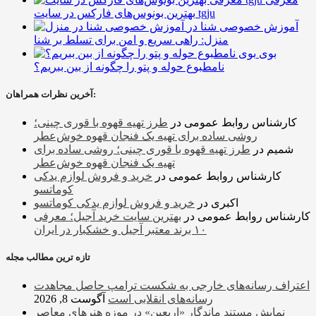
بهترین بونوس‌های فارکس در سایت tgju
آموزش خصوصی شنا در
منزل: راهی سریع و امن برای تسلط بر شنا
بوی
نامطبوع حوله و پتو را چگونه از بین ببریم؟
آخرین نظرات همراهان:
کارشناس روابط عمومی
در
طرز تهیه قهوه با قوری چینی؛
روشی ساده برای تهیه یک فنجان قهوه خوش‌عطر
شمیم
در
طرز تهیه قهوه با قوری چینی؛ روشی ساده برای
تهیه یک فنجان قهوه خوش‌عطر
کارشناس روابط عمومی
در
خرید و فروش لوازم یدکی
کوماتسو
اکبری
در
خرید و فروش لوازم یدکی کوماتسو
کارشناس روابط عمومی
در
بهترین سایت خرید آجیل؛ معرفی
۱۰ برند معتبر آجیل و خشکبار در ایران
تازه ترین مطالب مجله
اعتراف رسانه‌های خارجی به شکست ترامپ حاصل مجاهدت
رسانه‌های انقلابی است
آگوست 8, 2026
نمایش مستند ماندگار «اربعین» در موزه هنرهای معاصر