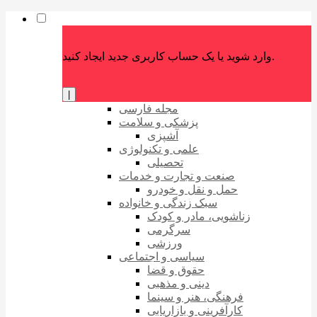
وارد شوید یا یک حساب کاربری جدید ایجاد کنید.
|
مجله فارسی
پزشکی و سلامت
آشپزی
علمی و تکنولوژی
تحصیلی
صنعت و تجارت و خدمات
حمل و نقل و خودرو
سبک زندگی و خانواده
زناشویی، مادر و کودک
سرگرمی
ورزشی
سیاسی و اجتماعی
حقوق و قضا
دینی و مذهبی
فرهنگی، هنر و سینما
کارآفرینی و بازاریابی