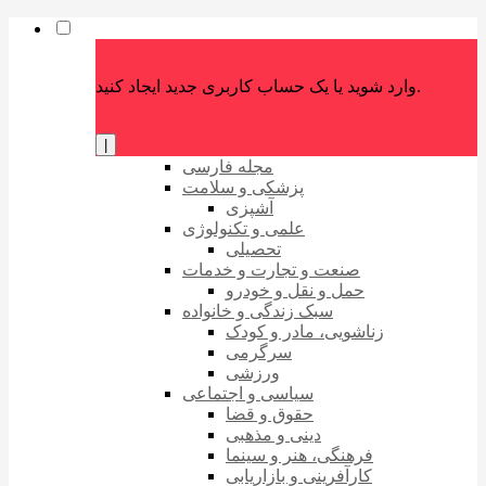
وارد شوید یا یک حساب کاربری جدید ایجاد کنید.
|
مجله فارسی
پزشکی و سلامت
آشپزی
علمی و تکنولوژی
تحصیلی
صنعت و تجارت و خدمات
حمل و نقل و خودرو
سبک زندگی و خانواده
زناشویی، مادر و کودک
سرگرمی
ورزشی
سیاسی و اجتماعی
حقوق و قضا
دینی و مذهبی
فرهنگی، هنر و سینما
کارآفرینی و بازاریابی