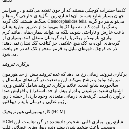
کک‌ها
کک‌ها حشرات کوچکی هستند که از خون تغذیه می‌کنند و در سراسر
جهان بسیار شایع هستند. آن‌ها شایع‌ترین انگل‌های خارجی گربه‌ها و
سگ‌ها هستند. کک گربه، Ctenocephalides felis، می‌تواند هر دو گربه
و سگ را آلوده کند. نه تنها کک‌ها می‌توانند از طریق نیش‌هایشان
باعث خارش و ناراحتی شوند، بلکه می‌توانند بیماری‌هایی مانند کرم
نواری، بارتونلا و ریکتزیا را به گربه‌تان منتقل کنند. بسیاری از
گربه‌های آلوده به کک هیچ علائمی جز کثافت کک نشان نمی‌دهند:
ذرات کوچک، قهوه‌ای مایل به قرمز مدفوع کک که در خز یافت
می‌شود.
پرکاری تیروئید
پرکاری تیروئید زمانی رخ می‌دهد که غده تیروئید بیش از حد هورمون
تیروئید تولید و ترشح می‌کند. این وضعیت در گربه‌های میانسال و
سالخورده شایع است. علائم پرکاری تیروئید شامل کاهش وزن،
اشتهای شدید، نوشیدن و ادرار بیش از حد، استفراغ و افزایش صدا
درآوردن است. گزینه‌های درمانی متعددی وجود دارد، از جمله دارو،
رژیم غذایی و درمان با ید رادیواکتیو.
کاردیومیوپاتی هیپرتروفیک (HCM)
HCM شایع‌ترین بیماری قلبی تشخیص‌داده‌شده در گربه‌هاست. این
وضعیت باعث ضخیم شدن پیشرونده دیواره‌های عضلانی قلب