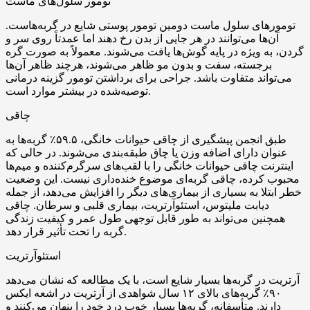
تومور سلول‌های ماست
تومورهای سلول ماست دومین تومور پوستی شایع در گربه‌هاست.
آن‌ها می‌توانند در هر جایی از بدن رخ دهند اما عمدتاً روی سر و
گردن، به ویژه در پایه گوش‌ها یافت می‌شوند. معمولاً به صورت گره
برجسته، سفت و بدون مو ظاهر می‌شوند، هرچند ظاهر آن‌ها
می‌تواند متفاوت باشد. جراحی برای برداشتن تومور گزینه درمانی
توصیه‌شده در بیشتر موارد است.
چاقی
طبق انجمن پیشگیری از چاقی حیوانات خانگی، ۵۹.۵٪ گربه‌ها به
عنوان دارای اضافه وزن یا چاق طبقه‌بندی می‌شوند. در حالی که
اینترنت چاقی حیوانات خانگی را با لقب‌های سرگرم‌کننده و میم‌ها
محبوب کرده، چاقی گربه‌ای موضوع خنده‌داری نیست. این وضعیت
خطر ابتلا به بسیاری از بیماری‌های دیگر را افزایش می‌دهد، از جمله
دیابت ملیتوس، استئوآرتریت، بیماری قلبی و سرطان. چاقی
همچنین می‌تواند به طور قابل توجهی طول عمر و کیفیت زندگی
گربه را تحت تأثیر قرار دهد.
استئوآرتریت
آرتریت در گربه‌ها بسیار شایع است، با یک مطالعه که نشان می‌دهد
۹۰٪ گربه‌های بالای ۱۲ سال شواهدی از آرتریت در اشعه ایکس
دارند. متأسفانه، گربه‌ها بسیار خوب درد خود را پنهان می‌کنند و