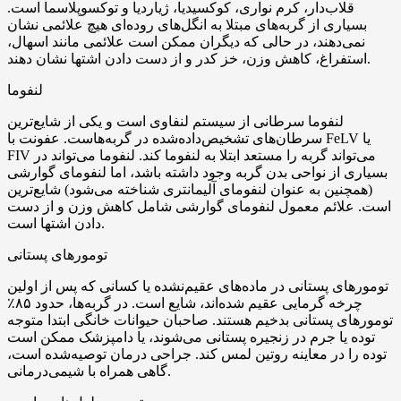
قلاب‌دار، کرم نواری، کوکسیدیا، ژیاردیا و توکسوپلاسما است.
بسیاری از گربه‌های مبتلا به انگل‌های روده‌ای هیچ علائمی نشان
نمی‌دهند، در حالی که دیگران ممکن است علائمی مانند اسهال،
استفراغ، کاهش وزن، خز کدر و از دست دادن اشتها نشان دهند.
لنفوما
لنفوما سرطانی از سیستم لنفاوی است و یکی از شایع‌ترین
سرطان‌های تشخیص‌داده‌شده در گربه‌هاست. عفونت با FeLV یا
FIV می‌تواند گربه را مستعد ابتلا به لنفوما کند. لنفوما می‌تواند در
بسیاری از نواحی بدن گربه وجود داشته باشد، اما لنفومای گوارشی
(همچنین به عنوان لنفومای آلیمانتری شناخته می‌شود) شایع‌ترین
است. علائم معمول لنفومای گوارشی شامل کاهش وزن و از دست
دادن اشتها است.
تومورهای پستانی
تومورهای پستانی در ماده‌های عقیم‌نشده یا کسانی که پس از اولین
چرخه گرمایی عقیم شده‌اند، شایع است. در گربه‌ها، حدود ۸۵٪
تومورهای پستانی بدخیم هستند. صاحبان حیوانات خانگی ابتدا متوجه
توده یا جرم در زنجیره پستانی می‌شوند، یا دامپزشک ممکن است
توده را در معاینه روتین لمس کند. جراحی درمان توصیه‌شده است،
گاهی همراه با شیمی‌درمانی.