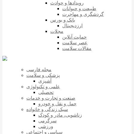
رویدادها و حوادث
طبیعت و حیوانات
گردشگری و مهاجرت
بانک و بورس
ارزدیجیتال
مجلات
حمایت آنلاین
عصر سلامت
مقالات سلامت
مجله فارسی
پزشکی و سلامت
آشپزی
علمی و تکنولوژی
تحصیلی
صنعت و تجارت و خدمات
حمل و نقل و خودرو
سبک زندگی و خانواده
زناشویی، مادر و کودک
سرگرمی
ورزشی
سیاسی و اجتماعی