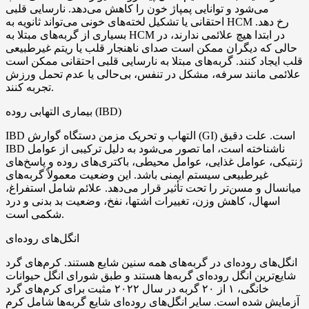
می‌شود و توانایی پمپاژ خون را کاهش می‌دهد. نارسایی قلبی
احتقانی یا تشکیل لخته‌های خونی می‌تواند ثانویه به HCM رخ دهد.
بسیاری از گربه‌های مبتلا به HCM در ابتدا هیچ علائمی ندارند، در
حالی که دیگران ممکن است صدای ناهنجار قلب یا ریتم غیرطبیعی
قلب ایجاد کنند. گربه‌های مبتلا به نارسایی قلبی احتقانی ممکن است
علائمی مانند سرفه، مشکل در تنفس، بی‌حالی یا عدم تحمل ورزش
تجربه کنند.
بیماری التهابی روده (IBD)
IBD التهاب و تحریک مزمن دستگاه گوارش (GI) است. علت دقیق
IBD ناشناخته است، اما تصور می‌شود به دلیل ترکیبی از عوامل
ژنتیکی، عوامل غذایی، عوامل محیطی، باکتری‌های روده و پاسخ‌های
غیرطبیعی سیستم ایمنی باشد. این وضعیت معمولاً گربه‌های
میانسال و مسن‌تر را تحت تأثیر قرار می‌دهد. علائم شامل استفراغ،
اسهال، کاهش وزن، تغییرات اشتها، نفخ، وضعیت بد بدنی و درد
شکمی است.
انگل‌های روده‌ای
انگل‌های روده‌ای در گربه‌های همه سنین شایع هستند. کرم‌های گرد
شایع‌ترین انگل روده‌ای گربه‌ها هستند و طبق شورای انگل حیوانات
خانگی، ۱ از ۲۰ گربه در سال ۲۰۲۲ مثبت برای کرم‌های گرد
آزمایش شده است. سایر انگل‌های روده‌ای شایع گربه‌ها شامل کرم