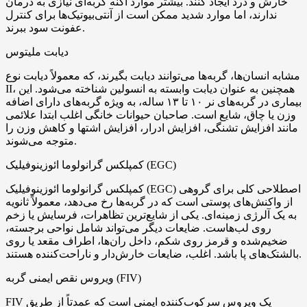
خارش و درد ایجاد کنند. بیشتر موارد آکنه گربه‌ای نیازی به درمان
ندارند، اما موارد شدید ممکن است از آنتی‌بیوتیک‌ها برای کنترل
عفونت سود ببرند.
دیابت ملیتوس
مشابه انسان‌ها، گربه‌ها می‌توانند دیابت بگیرند، که معمولاً دیابت نوع
II، همچنین به عنوان دیابت وابسته به انسولین شناخته می‌شود. این
بیماری در گربه‌های نر ۱۰ تا ۱۳ ساله، به ویژه گربه‌های دارای اضافه
وزن یا چاق، شایع است. صاحبان حیوانات خانگی اغلب ابتدا علائمی
مانند افزایش تشنگی، افزایش ادرار، افزایش اشتها و کاهش وزن را
متوجه می‌شوند.
کمپلکس گرانولوما ائوزینوفیلیک (EGC)
کمپلکس گرانولوما ائوزینوفیلیک (EGC) اصطلاحی کلی برای گروهی
از واکنش‌های پوستی است که در گربه‌ها رخ می‌دهد، معمولاً ثانویه
به یک آلرژی زمینه‌ای. یکی از شایع‌ترین تظاهرات، فرسایش یا زخم
روی لب‌هاست. ضایعات دیگر می‌تواند شامل نواحی برجسته،
ضخیم‌شده و قرمز روی شکم، داخل ران‌ها، اطراف مقعد یا روی
بالشتک‌های پا باشد. اغلب، ضایعات خارش‌دار و ناراحت‌کننده هستند.
ویروس نقص ایمنی گربه (FIV)
FIV یک ویروس سرکوب‌کننده ایمنی است که عمدتاً از طریق