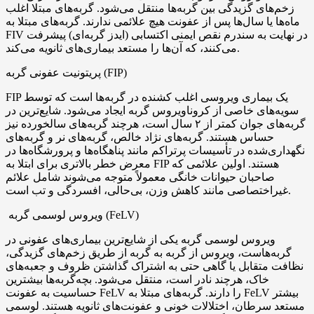
زخم‌های گزیدگی بین گربه‌ها منتقل می‌شود. گربه‌های مبتلا اغلب
ماه‌ها یا سال‌ها پس از عفونت هیچ علائمی ندارند. گربه‌های مبتلا به
FIV در نهایت به سندرم نقص ایمنی اکتسابی (ایدز گربه‌ای) پیشرفت
می‌کنند، که آن‌ها را مستعد بیماری‌های ثانویه می‌کند.
پریتونیت عفونی گربه (FIP)
FIP یک بیماری ویروسی اغلب کشنده در گربه‌ها است که توسط
سویه‌های خاصی از کروناویروس گربه ایجاد می‌شود. شایع‌ترین در
گربه‌های جوان کمتر از ۲ سال است، هرچند گربه‌های سالخورده نیز
حساس هستند. گربه‌های نژاد خالص، گربه‌های نر و گربه‌های
نگهداری‌شده در تأسیسات پرتراکم مانند پناهگاه‌ها و پرورشگاه‌ها در
معرض خطر بالاتری برای ابتلا به FIP هستند. اولین علائمی که
صاحبان حیوانات خانگی معمولاً متوجه می‌شوند شامل علائم
غیراختصاصی مانند کاهش وزن، بی‌حالی، افسردگی و تب است.
ویروس لوسمی گربه (FeLV)
ویروس لوسمی گربه یکی از شایع‌ترین بیماری‌های عفونی در
گربه‌هاست، ویروس از گربه به گربه از طریق زخم‌های گزیدگی،
نظافت متقابل یا گاهی حتی به اشتراک گذاشتن ظروف و جعبه‌های
خاک، هرچند نادر است، منتقل می‌شود. بچه‌گربه‌ها بیشترین
حساسیت به عفونت FeLV را دارند. گربه‌های مبتلا به FeLV بیشتر
مستعد سرطان، اختلالات خونی و عفونت‌های ثانویه هستند. لوسمی