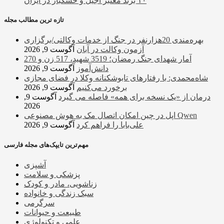
۱۰ برند معتبر آجیل و خشکبار در ایران
تازه ترین مطالب مجله
بهره‌مندی 20هزارنفر در جنگ از خدمات وکالتی/برگزاری
آزمون وکالت در آبان
آگوست 9, 2026
آمار شهدای جنگ رمضان؛ 3519 شهید، 517 زن و 270
دانش‌آموز
آگوست 9, 2026
شاه‌محمدی: با رفتارهای تابوشکنانه وکلا در فضای مجازی
برخورد می‌کنیم
آگوست 9, 2026
درمان از «یک نسخه برای همه» فاصله می گیرد
آگوست 9,
2026
اپل در چین امکان اتصال مک به هوش مصنوعی Qwen
علی‌بابا را فراهم کرد
آگوست 9, 2026
مهم‌ترین تایپک‌های مجله فارسی
آشپزی
پزشکی و سلامت
زناشویی، مادر و کودک
سبک زندگی و خانواده
سرگرمی
طبیعت و حیوانات
علمی و تکنولوژی