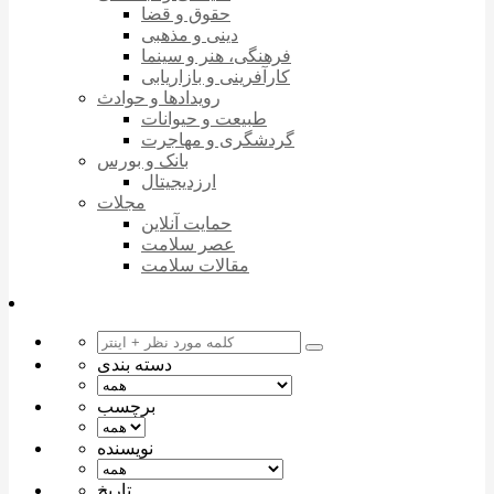
حقوق و قضا
دینی و مذهبی
فرهنگی، هنر و سینما
کارآفرینی و بازاریابی
رویدادها و حوادث
طبیعت و حیوانات
گردشگری و مهاجرت
بانک و بورس
ارزدیجیتال
مجلات
حمایت آنلاین
عصر سلامت
مقالات سلامت
دسته بندی
برچسب
نویسنده
تاریخ