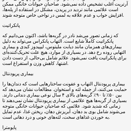
آرتریت اغلب تشخیص داده نمی‌شود. صاحبان حیوانات خانگی ممکن
است علائمی مانند تردید در پریدن، مشکل در استفاده از پله‌ها،
افزایش خواب و عدم علاقه به لمس در نواحی خاص متوجه شوند.
پانکراتیت
که زمانی تصور می‌شد نادر در گربه‌ها باشد، اکنون می‌دانیم که
پانکراتیت کاملاً شایع است. التهاب پانکراس می‌تواند به دلیل
بیماری‌های همزمان مانند دیابت ملیتوس، لیپیدوز کبدی و بیماری
التهابی روده رخ دهد. در بسیاری از موارد، هیچ علت تحریک‌کننده‌ای
برای پانکراتیت یافت نمی‌شود. علائم شامل بی‌حالی، از دست دادن
اشتها، کاهش وزن و استفراغ است.
بیماری پریودنتال
بیماری پریودنتال التهاب و عفونت ساختارهایی است که دندان‌ها را
حمایت می‌کنند، از جمله لثه و استخوان. مطالعات نشان می‌دهد که
بین ۵۰٪ تا ۹۰٪ گربه‌های بالای ۴ سال نوعی بیماری دندانی دارند.
بسیاری از گربه‌ها هیچ علائمی از بیماری پریودنتال نشان نمی‌دهند تا
زمانی که شدید شود. علائمی که صاحبان حیوانات خانگی متوجه
می‌شوند شامل بوی بد دهان، آبریزش دهان، ریختن غذا، عدم تمایل
به خوردن غذاهای سخت، لثه‌های خونی و درد دهانی است.
پایومترا