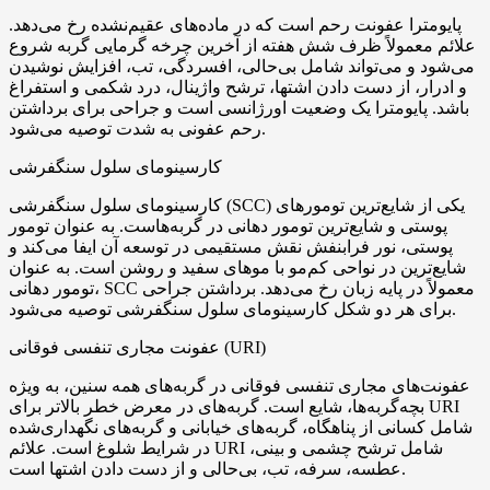
پایومترا عفونت رحم است که در ماده‌های عقیم‌نشده رخ می‌دهد.
علائم معمولاً ظرف شش هفته از آخرین چرخه گرمایی گربه شروع
می‌شود و می‌تواند شامل بی‌حالی، افسردگی، تب، افزایش نوشیدن
و ادرار، از دست دادن اشتها، ترشح واژینال، درد شکمی و استفراغ
باشد. پایومترا یک وضعیت اورژانسی است و جراحی برای برداشتن
رحم عفونی به شدت توصیه می‌شود.
کارسینومای سلول سنگفرشی
کارسینومای سلول سنگفرشی (SCC) یکی از شایع‌ترین تومورهای
پوستی و شایع‌ترین تومور دهانی در گربه‌هاست. به عنوان تومور
پوستی، نور فرابنفش نقش مستقیمی در توسعه آن ایفا می‌کند و
شایع‌ترین در نواحی کم‌مو با موهای سفید و روشن است. به عنوان
تومور دهانی، SCC معمولاً در پایه زبان رخ می‌دهد. برداشتن جراحی
برای هر دو شکل کارسینومای سلول سنگفرشی توصیه می‌شود.
عفونت مجاری تنفسی فوقانی (URI)
عفونت‌های مجاری تنفسی فوقانی در گربه‌های همه سنین، به ویژه
بچه‌گربه‌ها، شایع است. گربه‌های در معرض خطر بالاتر برای URI
شامل کسانی از پناهگاه، گربه‌های خیابانی و گربه‌های نگهداری‌شده
در شرایط شلوغ است. علائم URI شامل ترشح چشمی و بینی،
عطسه، سرفه، تب، بی‌حالی و از دست دادن اشتها است.