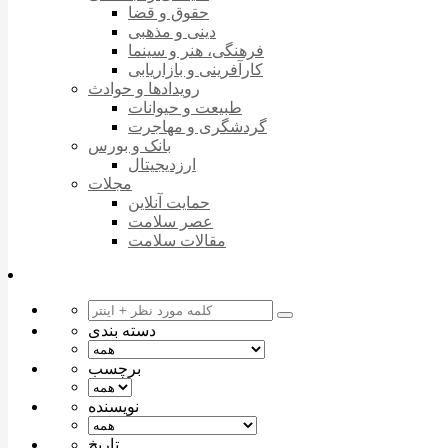
حقوق و قضا
دینی و مذهبی
فرهنگی، هنر و سینما
کارآفرینی و بازاریابی
رویدادها و حوادث
طبیعت و حیوانات
گردشگری و مهاجرت
بانک و بورس
ارزدیجیتال
مجلات
حمایت آنلاین
عصر سلامت
مقالات سلامت
دسته بندی
برچسب
نویسنده
تاریخ