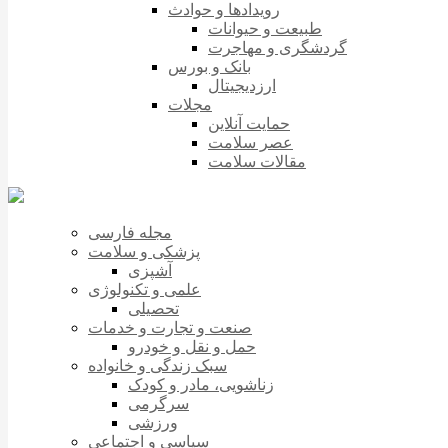
رویدادها و حوادث
طبیعت و حیوانات
گردشگری و مهاجرت
بانک و بورس
ارزدیجیتال
مجلات
حمایت آنلاین
عصر سلامت
مقالات سلامت
مجله فارسی
پزشکی و سلامت
آشپزی
علمی و تکنولوژی
تحصیلی
صنعت و تجارت و خدمات
حمل و نقل و خودرو
سبک زندگی و خانواده
زناشویی، مادر و کودک
سرگرمی
ورزشی
سیاسی و اجتماعی