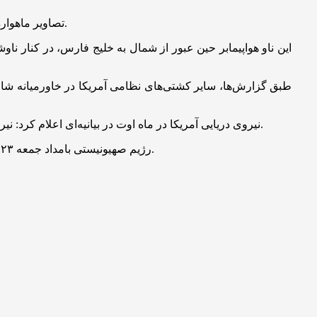
تصاویر ماهواره‌ای که روز دوشنبه توسط ماهواره‌های سنتینل ۲ آژانس فضایی اروپا گرفته شد، نشان داد که ناو نیمیتز در بندر الدقم عمان پهلو گرفته است.
این ناو هواپیمابر حین عبور از شمال به خلیج فارس، در کنار ن
طبق گزارش‌ها، سایر کشتی‌های نظامی آمریکا در خاورمیانه 
نیروی دریایی آمریکا در ماه اوت در بیانیه‌ای اعلام کرد: نیروی دریایی آمریکا به انجام کنترل و نشان دادن قدرت دریایی ادامه می‌دهد و به امنیت دریایی منطقه‌ای، آزادی ناوبری شرکای ما متعهد است.
رژیم صهیونیستی بامداد جمعه ۲۳ خرداد با حمله نظامی به چند شهر ایران و تاسیسات هسته‌ای، شماری از فرماندهان، دانشمندان و شهروندان غیرنظامی را به شهادت رساند.