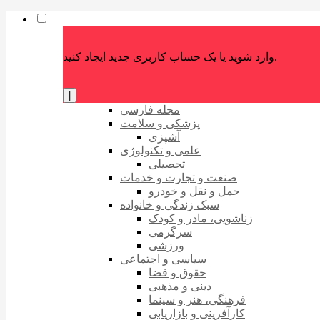
وارد شوید یا یک حساب کاربری جدید ایجاد کنید.
|
مجله فارسی
پزشکی و سلامت
آشپزی
علمی و تکنولوژی
تحصیلی
صنعت و تجارت و خدمات
حمل و نقل و خودرو
سبک زندگی و خانواده
زناشویی، مادر و کودک
سرگرمی
ورزشی
سیاسی و اجتماعی
حقوق و قضا
دینی و مذهبی
فرهنگی، هنر و سینما
کارآفرینی و بازاریابی