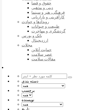
حقوق و قضا
دینی و مذهبی
فرهنگی، هنر و سینما
کارآفرینی و بازاریابی
رویدادها و حوادث
طبیعت و حیوانات
گردشگری و مهاجرت
بانک و بورس
ارزدیجیتال
مجلات
حمایت آنلاین
عصر سلامت
مقالات سلامت
دسته بندی
برچسب
نویسنده
تاریخ