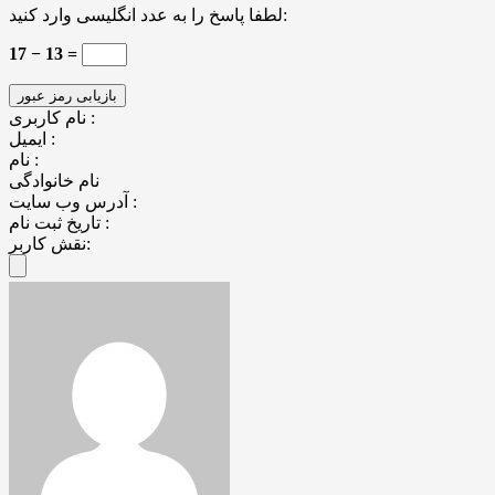
لطفا پاسخ را به عدد انگلیسی وارد کنید:
17 − 13 =
نام کاربری :
ایمیل :
نام :
نام خانوادگی
آدرس وب سایت :
تاریخ ثبت نام :
نقش کاربر: