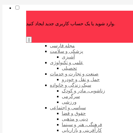
وارد شوید یا یک حساب کاربری جدید ایجاد کنید.
|
مجله فارسی
پزشکی و سلامت
آشپزی
علمی و تکنولوژی
تحصیلی
صنعت و تجارت و خدمات
حمل و نقل و خودرو
سبک زندگی و خانواده
زناشویی، مادر و کودک
سرگرمی
ورزشی
سیاسی و اجتماعی
حقوق و قضا
دینی و مذهبی
فرهنگی، هنر و سینما
کارآفرینی و بازاریابی