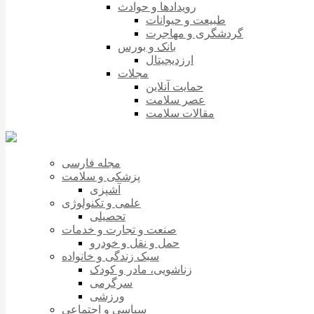
رویدادها و حوادث
طبیعت و حیوانات
گردشگری و مهاجرت
بانک و بورس
ارزدیجیتال
مجلات
حمایت آنلاین
عصر سلامت
مقالات سلامت
مجله فارسی
پزشکی و سلامت
آشپزی
علمی و تکنولوژی
تحصیلی
صنعت و تجارت و خدمات
حمل و نقل و خودرو
سبک زندگی و خانواده
زناشویی، مادر و کودک
سرگرمی
ورزشی
سیاسی و اجتماعی