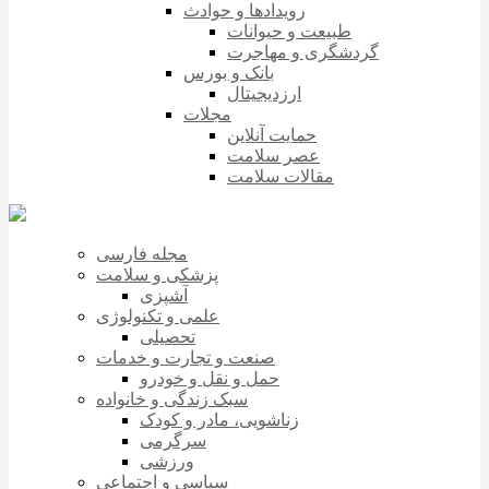
رویدادها و حوادث
طبیعت و حیوانات
گردشگری و مهاجرت
بانک و بورس
ارزدیجیتال
مجلات
حمایت آنلاین
عصر سلامت
مقالات سلامت
مجله فارسی
پزشکی و سلامت
آشپزی
علمی و تکنولوژی
تحصیلی
صنعت و تجارت و خدمات
حمل و نقل و خودرو
سبک زندگی و خانواده
زناشویی، مادر و کودک
سرگرمی
ورزشی
سیاسی و اجتماعی