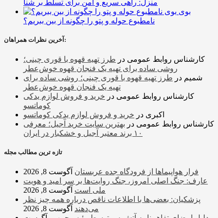
منزل: راهی سریع و امن برای تسلط بر شنا
بوی
نامطبوع حوله و پتو را چگونه از بین ببریم؟
آخرین نظرات همراهان:
کارشناس روابط عمومی
در
طرز تهیه قهوه با قوری چینی؛
روشی ساده برای تهیه یک فنجان قهوه خوش‌عطر
شمیم
در
طرز تهیه قهوه با قوری چینی؛ روشی ساده برای
تهیه یک فنجان قهوه خوش‌عطر
کارشناس روابط عمومی
در
خرید و فروش لوازم یدکی
کوماتسو
اکبری
در
خرید و فروش لوازم یدکی کوماتسو
کارشناس روابط عمومی
در
بهترین سایت خرید آجیل؛ معرفی
۱۰ برند معتبر آجیل و خشکبار در ایران
تازه ترین مطالب مجله
فرار هواپیماها از فرودگاه جده عربستان
آگوست 8, 2026
عارف: جنگ اصلی امروز، جنگ روایت‌ها بر سر امید و هویت
ملی است
آگوست 8, 2026
پزشکیان: بعضی‌ها با اطلاعات ناقص درباره همه چیز نظر
می‌دهند
آگوست 8, 2026
دلیل امضای تفاهم‌نامه آتش‌بس توسط رئیس‌جمهور
آگوست