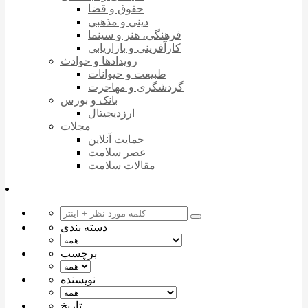
حقوق و قضا
دینی و مذهبی
فرهنگی، هنر و سینما
کارآفرینی و بازاریابی
رویدادها و حوادث
طبیعت و حیوانات
گردشگری و مهاجرت
بانک و بورس
ارزدیجیتال
مجلات
حمایت آنلاین
عصر سلامت
مقالات سلامت
دسته بندی
برچسب
نویسنده
تاریخ