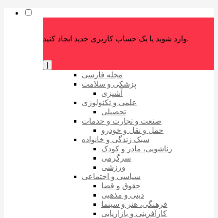
وارد شوید یا یک حساب کاربری جدید ایجاد کنید.
|
مجله فارسی
پزشکی و سلامت
آشپزی
علمی و تکنولوژی
تحصیلی
صنعت و تجارت و خدمات
حمل و نقل و خودرو
سبک زندگی و خانواده
زناشویی، مادر و کودک
سرگرمی
ورزشی
سیاسی و اجتماعی
حقوق و قضا
دینی و مذهبی
فرهنگی، هنر و سینما
کارآفرینی و بازاریابی