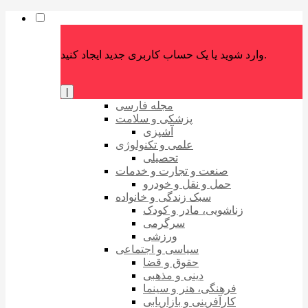
وارد شوید یا یک حساب کاربری جدید ایجاد کنید.
|
مجله فارسی
پزشکی و سلامت
آشپزی
علمی و تکنولوژی
تحصیلی
صنعت و تجارت و خدمات
حمل و نقل و خودرو
سبک زندگی و خانواده
زناشویی، مادر و کودک
سرگرمی
ورزشی
سیاسی و اجتماعی
حقوق و قضا
دینی و مذهبی
فرهنگی، هنر و سینما
کارآفرینی و بازاریابی