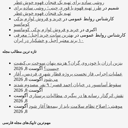
روشی ساده برای تهیه یک فنجان قهوه خوش‌عطر
شمیم
در
طرز تهیه قهوه با قوری چینی؛ روشی ساده برای
تهیه یک فنجان قهوه خوش‌عطر
کارشناس روابط عمومی
در
خرید و فروش لوازم یدکی
کوماتسو
اکبری
در
خرید و فروش لوازم یدکی کوماتسو
کارشناس روابط عمومی
در
بهترین سایت خرید آجیل؛ معرفی
۱۰ برند معتبر آجیل و خشکبار در ایران
تازه ترین مطالب مجله
بنزین ارزان یا خودروی گران؟ هزینه پنهان سوخت بی‌کیفیت
چیست؟
آگوست 8, 2026
عملیات اجرایی فاز نخست پروژه قطار شهری فردیس، آغاز
می‌شود
آگوست 8, 2026
سقوط آسانسور در خیابان احمد قصیر؛ ۹ نفر مصدوم شدند
آگوست 8, 2026
نقش اثرگذار رسانه ها در پیگیری مطالبات پرستاری
آگوست
8, 2026
موهبتی: اصلاح نظام سلامت باید از بیمه‌ها آغاز شود
آگوست
8, 2026
مهم‌ترین تایپک‌های مجله فارسی