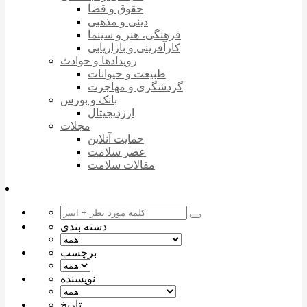
حقوق و قضا
دینی و مذهبی
فرهنگی، هنر و سینما
کارآفرینی و بازاریابی
رویدادها و حوادث
طبیعت و حیوانات
گردشگری و مهاجرت
بانک و بورس
ارزدیجیتال
مجلات
حمایت آنلاین
عصر سلامت
مقالات سلامت
دسته بندی
برچسب
نویسنده
تاریخ