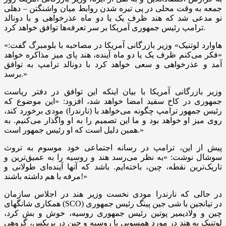
جمعه به وقت محلی در پی تیره شدن روابط میان واشنگتن – دهلی
نو مدعی شد که هند ظرف یک یا دو ماه عذرخواهی و با دونالد
ترامپ رئیس جمهوری آمریکا بر سر تعرفه‌ها توافق خواهد کرد.
«هاوارد لوتنیک» وزیر بازرگانی آمریکا در مصاحبه با بلومبرگ گفت:
«فکر می‌کنم ظرف یک یا دو ماه آینده، هند پای میز مذاکره خواهد
آمد و عذرخواهی و سعی خواهد کرد با دونالد ترامپ به توافق
برسد.»
وزیر بازرگانی آمریکا با بیان اینکه این توافق در دفتر ریاست
جمهوری در کاخ سفید امضا خواهد شد، افزود: «این موضوع که
رئیس جمهور ترامپ چگونه می‌خواهد با (نارندرا) مودی برخورد کند،
روی میز او خواهد بود و ما این تصمیم را به او واگذار می‌کنیم. به
همین دلیل است که او رئیس جمهور است.»
پیش از این، ترامپ در رسانه اجتماعی خود موسوم به تروث
سوشال نوشت: «به نظر می‌رسد هند و روسیه را به عمیق‌ترین و
تاریک‌ترین نقطه، چین، باخته‌ایم. باشد که آنها آینده‌ای طولانی و
مرفه با هم داشته باشند!»
در حالی که نارندرا مودی نخست وزیر هند در اجلاس سازمان
همکاری شانگهای (SCO) در تیانجین با شی جین پینگ رئیس جمهوری
چین و ولادیمیر پوتین رئیس جمهوری روسیه، خوش و بش کرد،
لوتنیک به هند در مورد همسویی با روسیه و چین در بریکس، گروهی