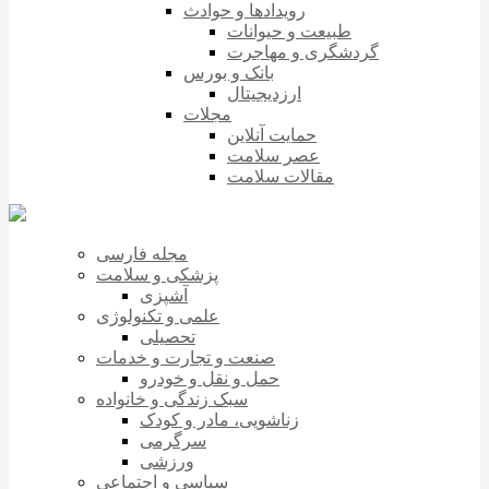
رویدادها و حوادث
طبیعت و حیوانات
گردشگری و مهاجرت
بانک و بورس
ارزدیجیتال
مجلات
حمایت آنلاین
عصر سلامت
مقالات سلامت
مجله فارسی
پزشکی و سلامت
آشپزی
علمی و تکنولوژی
تحصیلی
صنعت و تجارت و خدمات
حمل و نقل و خودرو
سبک زندگی و خانواده
زناشویی، مادر و کودک
سرگرمی
ورزشی
سیاسی و اجتماعی