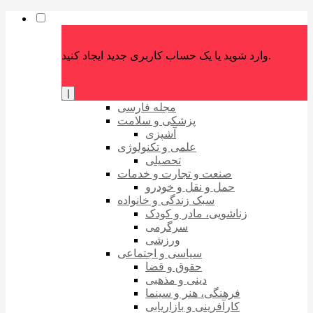
وارد شوید یا یک حساب کاربری جدید ایجاد کنید.
|
مجله فارسی
پزشکی و سلامت
آشپزی
علمی و تکنولوژی
تحصیلی
صنعت و تجارت و خدمات
حمل و نقل و خودرو
سبک زندگی و خانواده
زناشویی، مادر و کودک
سرگرمی
ورزشی
سیاسی و اجتماعی
حقوق و قضا
دینی و مذهبی
فرهنگی، هنر و سینما
کارآفرینی و بازاریابی