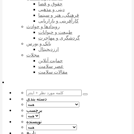
حقوق و قضا
دینی و مذهبی
فرهنگی، هنر و سینما
کارآفرینی و بازاریابی
رویدادها و حوادث
طبیعت و حیوانات
گردشگری و مهاجرت
بانک و بورس
ارزدیجیتال
مجلات
حمایت آنلاین
عصر سلامت
مقالات سلامت
دسته بندی
برچسب
نویسنده
تاریخ