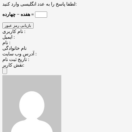
لطفا پاسخ را به عدد انگلیسی وارد کنید:
هفده − چهارده =
نام کاربری :
ایمیل :
نام :
نام خانوادگی
آدرس وب سایت :
تاریخ ثبت نام :
نقش کاربر: