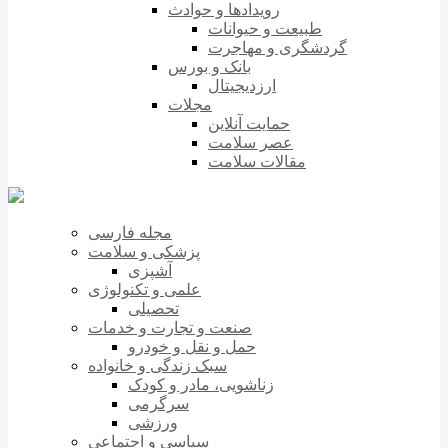
رویدادها و حوادث
طبیعت و حیوانات
گردشگری و مهاجرت
بانک و بورس
ارزدیجیتال
مجلات
حمایت آنلاین
عصر سلامت
مقالات سلامت
مجله فارسی
پزشکی و سلامت
آشپزی
علمی و تکنولوژی
تحصیلی
صنعت و تجارت و خدمات
حمل و نقل و خودرو
سبک زندگی و خانواده
زناشویی، مادر و کودک
سرگرمی
ورزشی
سیاسی و اجتماعی