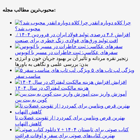
محبوب‌ترین مطالب مجله:
چرا کلاه دوباره انقدر
محبوب شد؟
افزایش ۴.۶ درصدی تولید فولاد ایران در فروردین ۱۴۰۴ /
افت تولید ورق‌های فولادی زنگ خطری برای صنعت
سفرهای عکاسی: ثبت خاطرات در مسیر با اتوبوس
زنجیر نقره مردانه و تأثیر آن بر بهبود جریان خون و انرژی
بدن: بررسی علمی و نگاهی به باورها
۵ ویژگی لپ تاپ های
مناسب سفر
افزایش
هزینه مالکیت لیفتراک در سال ۱۴۰۴
آموزش واریز بیت
کوین به بیت پین
بهترین قرص ویتامین برای کمردرد | از تقویت عضلات تا
کاهش التهاب
۷ کتاب صوتی برای تابستان ۱۴۰۴ +
بهترین کتاب‌های صوتی برای سفر و اوقات فراغت