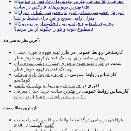
معرفی
بهترین بونوس‌های فارکس در سایت tgju
آموزش خصوصی شنا در
منزل: راهی سریع و امن برای تسلط بر شنا
بوی
نامطبوع حوله و پتو را چگونه از بین ببریم؟
آخرین نظرات همراهان:
کارشناس روابط عمومی
در
طرز تهیه قهوه با قوری چینی؛
روشی ساده برای تهیه یک فنجان قهوه خوش‌عطر
شمیم
در
طرز تهیه قهوه با قوری چینی؛ روشی ساده برای
تهیه یک فنجان قهوه خوش‌عطر
کارشناس روابط عمومی
در
خرید و فروش لوازم یدکی
کوماتسو
اکبری
در
خرید و فروش لوازم یدکی کوماتسو
کارشناس روابط عمومی
در
بهترین سایت خرید آجیل؛ معرفی
۱۰ برند معتبر آجیل و خشکبار در ایران
تازه ترین مطالب مجله
عراقچی در پیامی درگذشت ابوالقاسم قاسم‌زاده را تسلیت
گفت
آگوست 7, 2026
مهاجرانی: آذربایجان کتاب گشوده تاریخ ایران و مدرسه