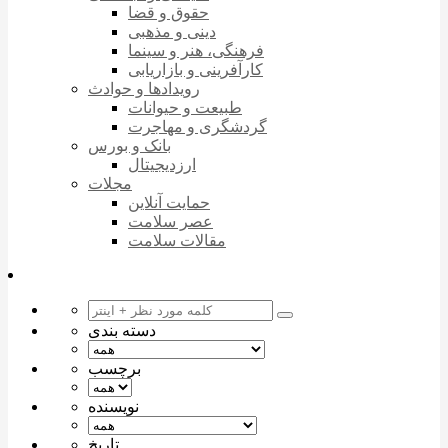
حقوق و قضا
دینی و مذهبی
فرهنگی، هنر و سینما
کارآفرینی و بازاریابی
رویدادها و حوادث
طبیعت و حیوانات
گردشگری و مهاجرت
بانک و بورس
ارزدیجیتال
مجلات
حمایت آنلاین
عصر سلامت
مقالات سلامت
دسته بندی
برچسب
نویسنده
تاریخ