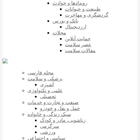
رویدادها و حوادث
طبیعت و حیوانات
گردشگری و مهاجرت
بانک و بورس
ارزدیجیتال
مجلات
حمایت آنلاین
عصر سلامت
مقالات سلامت
مجله فارسی
پزشکی و سلامت
آشپزی
علمی و تکنولوژی
تحصیلی
صنعت و تجارت و خدمات
حمل و نقل و خودرو
سبک زندگی و خانواده
زناشویی، مادر و کودک
سرگرمی
ورزشی
سیاسی و اجتماعی