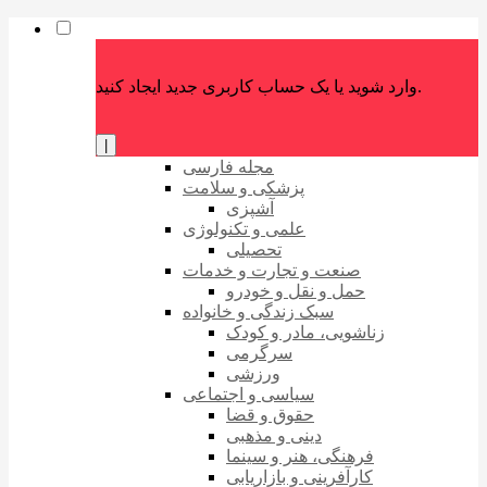
وارد شوید یا یک حساب کاربری جدید ایجاد کنید.
|
مجله فارسی
پزشکی و سلامت
آشپزی
علمی و تکنولوژی
تحصیلی
صنعت و تجارت و خدمات
حمل و نقل و خودرو
سبک زندگی و خانواده
زناشویی، مادر و کودک
سرگرمی
ورزشی
سیاسی و اجتماعی
حقوق و قضا
دینی و مذهبی
فرهنگی، هنر و سینما
کارآفرینی و بازاریابی