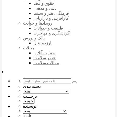
حقوق و قضا
دینی و مذهبی
فرهنگی، هنر و سینما
کارآفرینی و بازاریابی
رویدادها و حوادث
طبیعت و حیوانات
گردشگری و مهاجرت
بانک و بورس
ارزدیجیتال
مجلات
حمایت آنلاین
عصر سلامت
مقالات سلامت
دسته بندی
برچسب
نویسنده
تاریخ