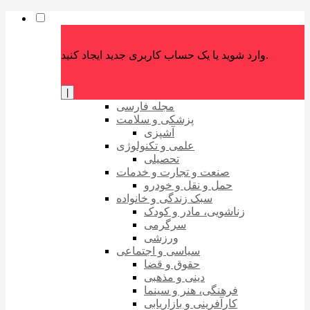
وارد شوید یا یک حساب کاربری جدید ایجاد کنید.
|
مجله فارسی
پزشکی و سلامت
آشپزی
علمی و تکنولوژی
تحصیلی
صنعت و تجارت و خدمات
حمل و نقل و خودرو
سبک زندگی و خانواده
زناشویی، مادر و کودک
سرگرمی
ورزشی
سیاسی و اجتماعی
حقوق و قضا
دینی و مذهبی
فرهنگی، هنر و سینما
کارآفرینی و بازاریابی