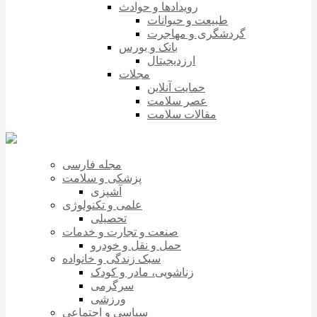
رویدادها و حوادث
طبیعت و حیوانات
گردشگری و مهاجرت
بانک و بورس
ارزدیجیتال
مجلات
حمایت آنلاین
عصر سلامت
مقالات سلامت
مجله فارسی
پزشکی و سلامت
آشپزی
علمی و تکنولوژی
تحصیلی
صنعت و تجارت و خدمات
حمل و نقل و خودرو
سبک زندگی و خانواده
زناشویی، مادر و کودک
سرگرمی
ورزشی
سیاسی و اجتماعی