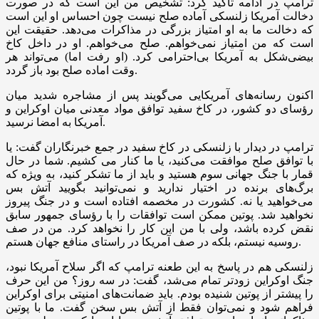
ترامپ در ادامه تاکید کرد: تشخیص من این است که در صورت
دخالت آمریکا زلنسکی آماده صلح نیست چون احساس او این است
که دخالت ما به او امتیاز بزرگی در مذاکرات می‌دهد. حقیقت این
است که من امتیاز نمی‌خواهم. صلح می‌خواهم. او در داخل کاخ
بیضی‌شکل به آمریکا بی‌احترامی کرد. (او رفت اما) می‌تواند هر
وقت اماده صلح بود باز گردد.
اکنون رسانه‌های آمریکایی می‌گویند پس از مشاجره شدید میان
رؤسای دو کشور، در کاخ سفید توافق مواد معدنی میان اوکراین و
آمریکا به امضا نرسید.
ترامپ در دیدار با زلنسکی در کاخ سفید در جمع خبرنگاران گفت: یا
با توافق صلح موافقت می‌کنید، یا ما کنار می کشیم. شما در حال
قمار با جنگ جهانی سوم هستید و باید از ما تشکر کنید، به ویژه که
برگ‌های برنده در اختیار ندارید و نمی‌توانید بگویید آتش بس
می‌خواهید یا نه. کشورت در مخصمه افتاده است و در جنگ پیروز
نخواهید شد. پوتین ممکن است توافقات را با رؤسای جمهور سابق
نقض کرده باشد، ولی با من این کار را نخواهد کرد. من در صف
روسیه نیستم، بلکه در صف آمریکا در راستای منافع جهان هستم.
زلنسکی هم در پاسخ به این طعنه ترامپ که اگر سلاح آمریکا نبود،
جنگ اوکراین زودتر تمام می‌شد، گفت: در سه روز؟ من این حرف
را پیشتر از پوتین شنیده بودم. باید ضمانت‌های امنیتی برای اوکراین
فراهم شود و نمی‌توان فقط از آتش بس سخن گفت. ما با پوتین