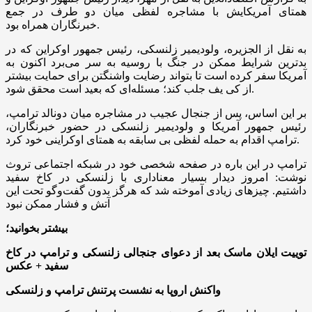
همتای آمریکایش با مشاجره لفظی میان دو طرف در جمع
خبرنگاران همراه بود.
به نقل از الجزیره، ولودیمیر زلنسکی، رئیس جمهور اوکراین که در
بدترین شرایط ممکن در جنگ با روسیه به سر می‌برد اکنون به
آمریکا سفر کرده است تا بتواند رضایت واشنگتن برای حمایت بیشتر
از کی یف جلب کند؛ مسئله‌ای که بعید است محقق شود.
بر این اساس، پس از جنجال عجیب در مشاجره میان دونالد ترامپ،
رئیس جمهور آمریکا و ولودیمیر زلنسکی در حضور خبرنگاران،
ترامپ اقدام به حمله لفظی بی سابقه به همتای اوکراینی خود کرد.
ترامپ در این باره در صفحه شخصی خود در شبکه اجتماعی تروث
نوشت: امروز دیدار بسیار معناداری با زلنسکی در کاخ سفید
داشتیم. چیزهای زیادی آموخته شد که هرگز بدون گفت‌وگو تحت این
آتش و فشار ممکن نبود
بیشتر بخوانید؛
توییت ایلان ماسک بعد از دعوای جنجالی زلنسکی و ترامپ در کاخ
سفید + عکس
واکنش اروپا به نشست پرتنش ترامپ و زلنسکی