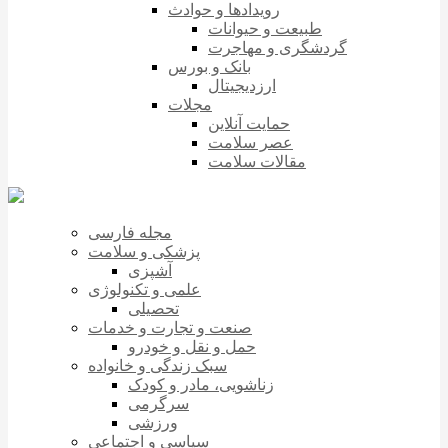
رویدادها و حوادث
طبیعت و حیوانات
گردشگری و مهاجرت
بانک و بورس
ارزدیجیتال
مجلات
حمایت آنلاین
عصر سلامت
مقالات سلامت
مجله فارسی
پزشکی و سلامت
آشپزی
علمی و تکنولوژی
تحصیلی
صنعت و تجارت و خدمات
حمل و نقل و خودرو
سبک زندگی و خانواده
زناشویی، مادر و کودک
سرگرمی
ورزشی
سیاسی و اجتماعی