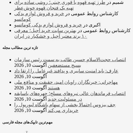
شمیم
در
طرز تهیه قهوه با قوری چینی؛ روشی ساده برای
تهیه یک فنجان قهوه خوش‌عطر
کارشناس روابط عمومی
در
خرید و فروش لوازم یدکی
کوماتسو
اکبری
در
خرید و فروش لوازم یدکی کوماتسو
کارشناس روابط عمومی
در
بهترین سایت خرید آجیل؛ معرفی
۱۰ برند معتبر آجیل و خشکبار در ایران
تازه ترین مطالب مجله
انتصاب حجت‌الاسلام ‌حسین طائب به سمت رئیس سازمان
بسیج مستضعفین
آگوست 10, 2026
عارف: باید امنیت سایبری و پدافند غیرعامل را ارتقا داد
آگوست 10, 2026
مهاجرانی: خبرنگاران راویان امید، حقیقت و منافع ملی
هستند
آگوست 10, 2026
انتصاب فرماندهان عالی‌ نیروهای مسلح؛ چهره‌های باسابقه
در مسئولیت‌ جدید
آگوست 10, 2026
جف بیزوس احتمالا بخشی از سهام باشگاه لیورپول را
خریداری می‌کند
آگوست 10, 2026
مهم‌ترین تایپک‌های مجله فارسی