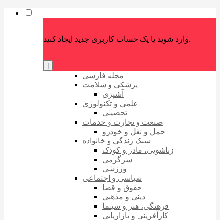
وارد شوید یا یک حساب کاربری جدید ایجاد کنید.
|
مجله فارسی
پزشکی و سلامت
آشپزی
علمی و تکنولوژی
تحصیلی
صنعت و تجارت و خدمات
حمل و نقل و خودرو
سبک زندگی و خانواده
زناشویی، مادر و کودک
سرگرمی
ورزشی
سیاسی و اجتماعی
حقوق و قضا
دینی و مذهبی
فرهنگی، هنر و سینما
کارآفرینی و بازاریابی