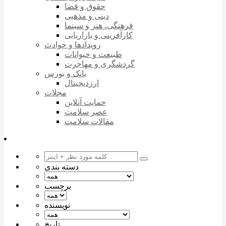
حقوق و قضا
دینی و مذهبی
فرهنگی، هنر و سینما
کارآفرینی و بازاریابی
رویدادها و حوادث
طبیعت و حیوانات
گردشگری و مهاجرت
بانک و بورس
ارزدیجیتال
مجلات
حمایت آنلاین
عصر سلامت
مقالات سلامت
دسته بندی
برچسب
نویسنده
تاریخ