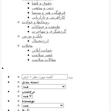
حقوق و قضا
دینی و مذهبی
فرهنگی، هنر و سینما
کارآفرینی و بازاریابی
رویدادها و حوادث
طبیعت و حیوانات
گردشگری و مهاجرت
بانک و بورس
ارزدیجیتال
مجلات
حمایت آنلاین
عصر سلامت
مقالات سلامت
دسته بندی
برچسب
نویسنده
تاریخ