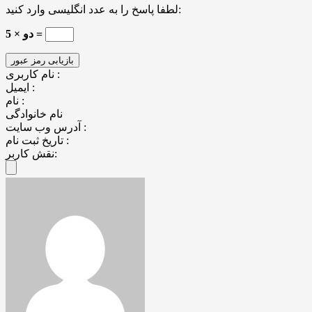
لطفا پاسخ را به عدد انگلیسی وارد کنید:
5 × دو =
نام کاربری :
ایمیل :
نام :
نام خانوادگی
آدرس وب سایت :
تاریخ ثبت نام :
نقش کاربر: