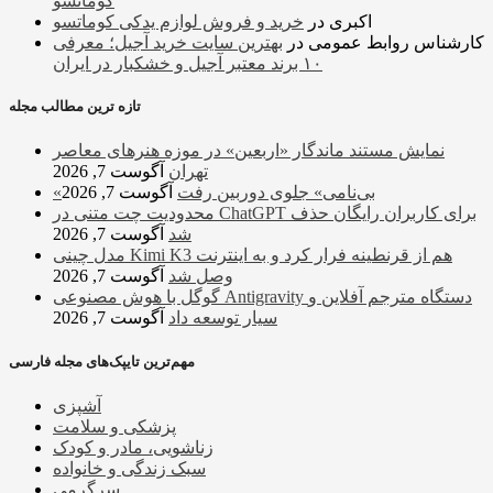
کوماتسو
اکبری
در
خرید و فروش لوازم یدکی کوماتسو
کارشناس روابط عمومی
در
بهترین سایت خرید آجیل؛ معرفی
۱۰ برند معتبر آجیل و خشکبار در ایران
تازه ترین مطالب مجله
نمایش مستند ماندگار «اربعین» در موزه هنرهای معاصر
تهران
آگوست 7, 2026
«بی‌نامی» جلوی دوربین رفت
آگوست 7, 2026
محدودیت چت متنی در ChatGPT برای کاربران رایگان حذف
شد
آگوست 7, 2026
مدل چینی Kimi K3 هم از قرنطینه فرار کرد و به اینترنت
وصل شد
آگوست 7, 2026
گوگل با هوش مصنوعی Antigravity دستگاه مترجم آفلاین و
سیار توسعه داد
آگوست 7, 2026
مهم‌ترین تایپک‌های مجله فارسی
آشپزی
پزشکی و سلامت
زناشویی، مادر و کودک
سبک زندگی و خانواده
سرگرمی