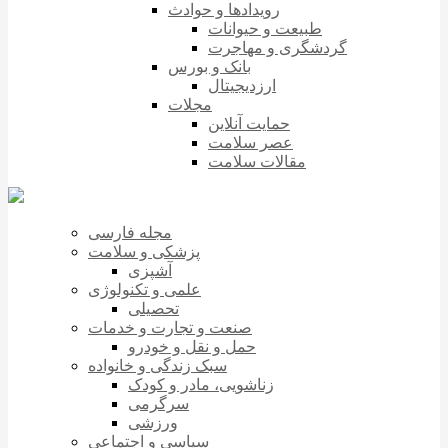
رویدادها و حوادث
طبیعت و حیوانات
گردشگری و مهاجرت
بانک و بورس
ارزدیجیتال
مجلات
حمایت آنلاین
عصر سلامت
مقالات سلامت
مجله فارسی
پزشکی و سلامت
آشپزی
علمی و تکنولوژی
تحصیلی
صنعت و تجارت و خدمات
حمل و نقل و خودرو
سبک زندگی و خانواده
زناشویی، مادر و کودک
سرگرمی
ورزشی
سیاسی و اجتماعی