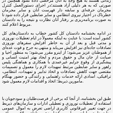
زندانی هستند به هیچ وجه به آنان مرخصی داده نشود همچنین در
صورتی که به هر دلیلی آزاد هستند؛در اجرای دستورالعمل کنترل
مجرمان حرفه‌ای و سابقه دار فهرست آنان و سایر مجرمان
خطرناک در اختیار نیروی انتظامی و سایر ضابطین قرار داده شود تا
به صورت برنامه‌ریزی بر رفتار آنان نظارت و نتیجه را به دادستان
مربوط اعلام کنند.
در ادامه بخشنامه دادستان کل کشور خطاب به دادستان‌های کل
کشور آمده است: با عنایت به اینکه معمولاً در ایام تعطیلات نوروزی
و مدتی قبل و بعد از آن به خاطر افزایش سفرهای نوروزی
تصادفات جاده‌ای نیز افزایش می‌یابد و منتهی به جرح و فوت عده‌ای
از هموطنان عزیز می‌شود؛ از اینرو مقرر می‌شود؛ به منظور احیا و
صیانت از جان مال و حقوق مردم و ایجاد بهتر امنیت انسانی و
پیشگیری از وقوع جرایم غیرعمدی با همکاری و هماهنگی پلیس
راهور و سایر ضابطین مرتبط تمهیدات لازم را معمول و تصمیمات
مقتضی جهت کاهش تصادفات و اتخاذ تدابیر و تمهیدات، انتظامی،
ترافیکی، امدادی ارائه خدمات راهنمایی و رانندگی و حضور بهنگام
مأمورین ذیربط؛ اتخاذ و اقدامات لازم معمول شود.
طبق این بخشنامه، از آنجا که برخی از فرصت‌طلبان و سودجویان با
استفاده از تعطیلات نوروزی و تعطیلی ادارات و سازمان‌های ذیربط
در جهت تغییر غیرقانونی کاربری اراضی تعرض به اموال عمومی
منابع طبیعی اراضی ملی و کشاورزی، مناطق ییلاقی و باغی