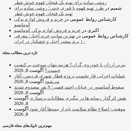
روشی ساده برای تهیه یک فنجان قهوه خوش‌عطر
شمیم
در
طرز تهیه قهوه با قوری چینی؛ روشی ساده برای
تهیه یک فنجان قهوه خوش‌عطر
کارشناس روابط عمومی
در
خرید و فروش لوازم یدکی
کوماتسو
اکبری
در
خرید و فروش لوازم یدکی کوماتسو
کارشناس روابط عمومی
در
بهترین سایت خرید آجیل؛ معرفی
۱۰ برند معتبر آجیل و خشکبار در ایران
تازه ترین مطالب مجله
بنزین ارزان یا خودروی گران؟ هزینه پنهان سوخت بی‌کیفیت
چیست؟
آگوست 8, 2026
عملیات اجرایی فاز نخست پروژه قطار شهری فردیس، آغاز
می‌شود
آگوست 8, 2026
سقوط آسانسور در خیابان احمد قصیر؛ ۹ نفر مصدوم شدند
آگوست 8, 2026
نقش اثرگذار رسانه ها در پیگیری مطالبات پرستاری
آگوست
8, 2026
موهبتی: اصلاح نظام سلامت باید از بیمه‌ها آغاز شود
آگوست
8, 2026
مهم‌ترین تایپک‌های مجله فارسی