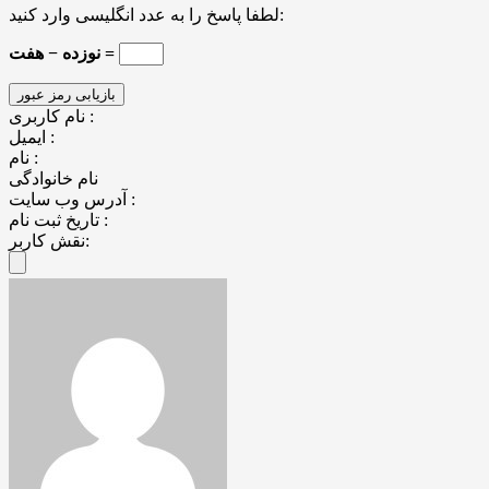
لطفا پاسخ را به عدد انگلیسی وارد کنید:
نوزده − هفت =
نام کاربری :
ایمیل :
نام :
نام خانوادگی
آدرس وب سایت :
تاریخ ثبت نام :
نقش کاربر: