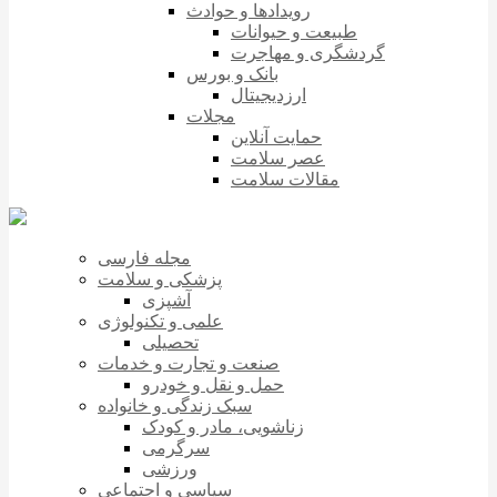
رویدادها و حوادث
طبیعت و حیوانات
گردشگری و مهاجرت
بانک و بورس
ارزدیجیتال
مجلات
حمایت آنلاین
عصر سلامت
مقالات سلامت
مجله فارسی
پزشکی و سلامت
آشپزی
علمی و تکنولوژی
تحصیلی
صنعت و تجارت و خدمات
حمل و نقل و خودرو
سبک زندگی و خانواده
زناشویی، مادر و کودک
سرگرمی
ورزشی
سیاسی و اجتماعی