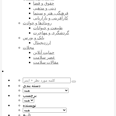
حقوق و قضا
دینی و مذهبی
فرهنگی، هنر و سینما
کارآفرینی و بازاریابی
رویدادها و حوادث
طبیعت و حیوانات
گردشگری و مهاجرت
بانک و بورس
ارزدیجیتال
مجلات
حمایت آنلاین
عصر سلامت
مقالات سلامت
دسته بندی
برچسب
نویسنده
تاریخ