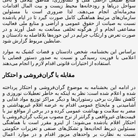
سواحل دریاها و رودخانه‌ها محیط زیست و بیت المال اقدامات
مجرمانه‌ای انجام می‌دهند، لذا ضروری است با مسئولین
سازمان‌های مرتبط هماهنگی کامل صورت گیرد تا در ایام یادشده
نسبت به صیانت از حقوق عمومی و اراضی و منابع ملی فعالیت
مضاعفی انجام و از هرگونه تخلفی ممانعت به عمل آورند و در
صورت تعرض و ارتکاب جرایم در این حوزه‌ها بلافاصله به دادستان و
ضابطین مربوط گزارش شود.
براساس این بخشنامه، شخص دادستان و قضات کشیک به موارد
اعلامی با فوریت رسیدگی و نسبت به صدور دستور قضایی با
استفاده از اختیارات قانونی اقدام لازم را انجام می‌دهند.
مقابله با گران‌فروشی و احتکار
در ادامه این بخشنامه به موضوع گران‌فروشی و احتکار پرداخته
شده و اعلام شده است: نظر به اینکه به خاطر تعطیلات نوروزی و
کاهش نظارت برخی رستوران‌ها و دیگر مراکز توزیع مواد غذایی و
آشامیدنی و مایحتاج عمومی اقدام به عرضه اقلام غیربهداشتی و
مضر به سلامت و بهداشت عمومی کرده و در برخی از مواقع نیز با
قیمت‌های غیرواقعی و گرانتر از نرخ مصوب مرتکب گران‌فروشی یا
احتکار اقلام یادشده می‌شوند؛ از اینرو مقرر است با هماهنگی
مسئولین ذیربط اتحادیه‌ها و تشکل‌های صنفی و تعزیرات حکومتی
نسبت به نظارت بر واحدهای مزبور اقدام و در موارد اعمال