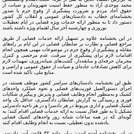
محمد موحدی آزاد به منظور حفظ امنیت شهروندان و صیانت از
حقوق آحاد مردم و ضرورت پیشگیری از وقوع جرم با صدور
بخشنامه‌ای خطاب به دادستان‌های عمومی و انقلاب کل کشور
دستور داد تا به منظور ارائه خدمات ویژه قضایی در ایام تعطیلات
نوروزی و چهارشنبه آخر سال اهتمام ویژه داشته باشند.
در این بخشنامه علاوه بر تسهیل ارائه خدمات قضایی از طریق
مراجع قضایی و نظارت بر ضابطان قضایی در این ایام بر راه‌های
مقابله و پیشگیری از وقوع جرم در موضوعات مهمی همچون انجام
اقدامات لازم برای پیشگیری از سرقت، عدم مرخصی و کنترل
مجرمان حرفه‌ای و سابقه‌دار، گشت‌های شبانه‌روزی، تمهیدات لازم
برای کاهش تصادفات جاده‌ای و صیانت از حقوق عمومی و اراضی و
منابع ملی، تاکید شده است.
طبق این بخشنامه، دادستان‌های سراسر کشور موظف هستند، در
اجرای دستورالعمل فوریت‌های قضایی و نحوه عملکرد واحدهای
کشیک و به‌منظور انجام وظایف قضایی و پذیرش و پیگیری شکایات
فوری و رسیدگی به گزارش ضابطان دادگستری، حداقل یک واحد
کشیک قضایی و اداری مربوط در هر دادسرا و در هر ناحیه دادسرایی
تشکیل تا به طور فعال نسبت به ارائه خدمات قضایی اقدام کنند؛ به
گونه‌ای که در همه ساعات شبانه روز واحدهای کشیک قضایی
یادشده بدون تعطیلی، نسبت به انجام وظایف اقدام کنند.
در این بخشنامه آمده است: برابر ماده ۳۲ قانون آیین دادرسی