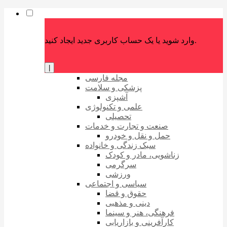
وارد شوید یا یک حساب کاربری جدید ایجاد کنید.
|
مجله فارسی
پزشکی و سلامت
آشپزی
علمی و تکنولوژی
تحصیلی
صنعت و تجارت و خدمات
حمل و نقل و خودرو
سبک زندگی و خانواده
زناشویی، مادر و کودک
سرگرمی
ورزشی
سیاسی و اجتماعی
حقوق و قضا
دینی و مذهبی
فرهنگی، هنر و سینما
کارآفرینی و بازاریابی