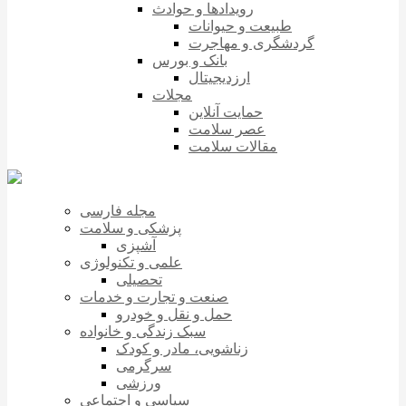
رویدادها و حوادث
طبیعت و حیوانات
گردشگری و مهاجرت
بانک و بورس
ارزدیجیتال
مجلات
حمایت آنلاین
عصر سلامت
مقالات سلامت
مجله فارسی
پزشکی و سلامت
آشپزی
علمی و تکنولوژی
تحصیلی
صنعت و تجارت و خدمات
حمل و نقل و خودرو
سبک زندگی و خانواده
زناشویی، مادر و کودک
سرگرمی
ورزشی
سیاسی و اجتماعی