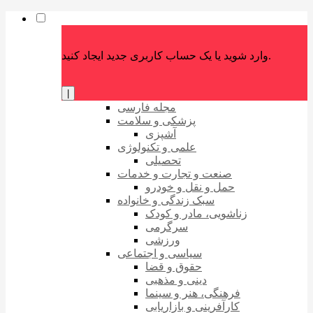
وارد شوید یا یک حساب کاربری جدید ایجاد کنید.
|
مجله فارسی
پزشکی و سلامت
آشپزی
علمی و تکنولوژی
تحصیلی
صنعت و تجارت و خدمات
حمل و نقل و خودرو
سبک زندگی و خانواده
زناشویی، مادر و کودک
سرگرمی
ورزشی
سیاسی و اجتماعی
حقوق و قضا
دینی و مذهبی
فرهنگی، هنر و سینما
کارآفرینی و بازاریابی