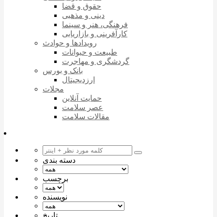
حقوق و قضا
دینی و مذهبی
فرهنگی، هنر و سینما
کارآفرینی و بازاریابی
رویدادها و حوادث
طبیعت و حیوانات
گردشگری و مهاجرت
بانک و بورس
ارزدیجیتال
مجلات
حمایت آنلاین
عصر سلامت
مقالات سلامت
دسته بندی
برچسب
نویسنده
تاریخ