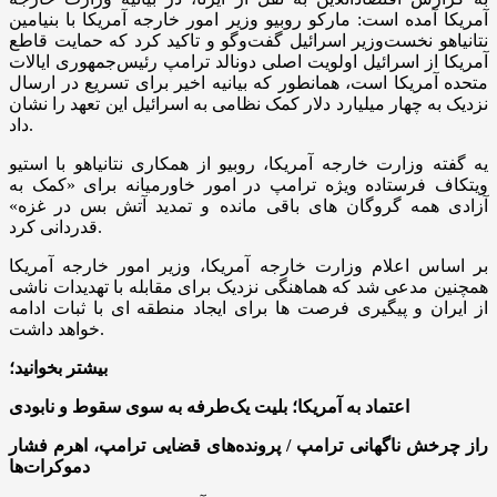
آمریکا آمده است: مارکو روبیو وزیر امور خارجه آمریکا با بنیامین
نتانیاهو نخست‌وزیر اسرائیل گفت‌وگو و تاکید کرد که حمایت قاطع
آمریکا از اسرائیل اولویت اصلی دونالد ترامپ رئیس‌جمهوری ایالات
متحده آمریکا است، همانطور که بیانیه اخیر برای تسریع در ارسال
نزدیک به چهار میلیارد دلار کمک نظامی به اسرائیل این تعهد را نشان
داد.
یه گفته وزارت خارجه آمریکا، روبیو از همکاری نتانیاهو با استیو
ویتکاف فرستاده ویژه ترامپ در امور خاورمیانه برای «کمک به
آزادی همه گروگان های باقی مانده و تمدید آتش بس در غزه»
قدردانی کرد.
بر اساس اعلام وزارت خارجه آمریکا، وزیر امور خارجه آمریکا
همچنین مدعی شد که هماهنگی نزدیک برای مقابله با تهدیدات ناشی
از ایران و پیگیری فرصت ها برای ایجاد منطقه ای با ثبات ادامه
خواهد داشت.
بیشتر بخوانید؛
اعتماد به آمریکا؛ بلیت یک‌طرفه به سوی سقوط و نابودی
راز چرخش ناگهانی ترامپ / پرونده‌های قضایی ترامپ، اهرم فشار
دموکرات‌ها