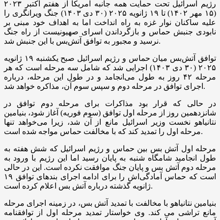
رژیم اسرائیل تحت حمایت همه جانبه آمریکا از هفتم اکتبر ۲۰۲۳
(۱۵ مهر ۱۴۰۲) تا ۱۹ ژانویه ۲۰۲۵ (۳۰ دی ۱۴۰۳) جنگ ویرانگری را
علیه ساکنان نوار غزه به راه انداخت اما به اهداف خود مبنی بر
نابودی جنبش حماس و بازگرداندن اسرای صهیونیست از راه جنگ
نرسید و مجبور به توافق آتش‌بس با این جنبش شد.
توافق آتش‌بس میان حماس و رژیم اسرائیل صبح یکشنبه ۱۹ ژانویه
۲۰۲۵ (۳۰ دی ۱۴۰۳) اجرایی شد که شامل سه مرحله است که هر
مرحله ۴۲ روز به طول می‌انجامد و در طول این مرحله، درباره
اجرای توافق در مرحله دوم و سپس سوم آن، مذاکره خواهد شد.
در حالی که قرار بود مذاکرات برای مرحله دوم توافق در
شانزدهمین روز از مرحله اول توافق (سوم فوریه) آغاز شود، بنیامین
نتانیاهو نخست وزیر اسرائیل مانع از آن شد، زیرا می‌خواهد تنها
مرحله اول را تمدید کند که با مخالفت حماس مواجه شده است.
مرحله اول آتش بس بین حماس و رژیم اسرائیل که شش هفته به
طول انجامید شامگاه شنبه به پایان رسید اما این رژیم با ورود به
مرحله دوم آتش بس و پایان جنگ موافقت نکرده است. این در حالی
است که حماس آمادگی‌اش را برای ادامه اجرای بندهای توافق ۱۹
ژانویه گذشته درباره آتش بس اعلام کرده است.
بنیامین نتانیاهو با مخالفت با تمدید آتش بس، در زمینه اجرای مرحله
مانع تراشی می کند. وی خواستار تمدید مرحله اول از توافقنامه