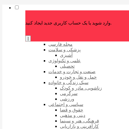
وارد شوید یا یک حساب کاربری جدید ایجاد کنید.
|
مجله فارسی
پزشکی و سلامت
آشپزی
علمی و تکنولوژی
تحصیلی
صنعت و تجارت و خدمات
حمل و نقل و خودرو
سبک زندگی و خانواده
زناشویی، مادر و کودک
سرگرمی
ورزشی
سیاسی و اجتماعی
حقوق و قضا
دینی و مذهبی
فرهنگی، هنر و سینما
کارآفرینی و بازاریابی