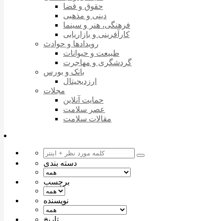
حقوق و قضا
دینی و مذهبی
فرهنگی، هنر و سینما
کارآفرینی و بازاریابی
رویدادها و حوادث
طبیعت و حیوانات
گردشگری و مهاجرت
بانک و بورس
ارزدیجیتال
مجلات
حمایت آنلاین
عصر سلامت
مقالات سلامت
دسته بندی
برچسب
نویسنده
تاریخ