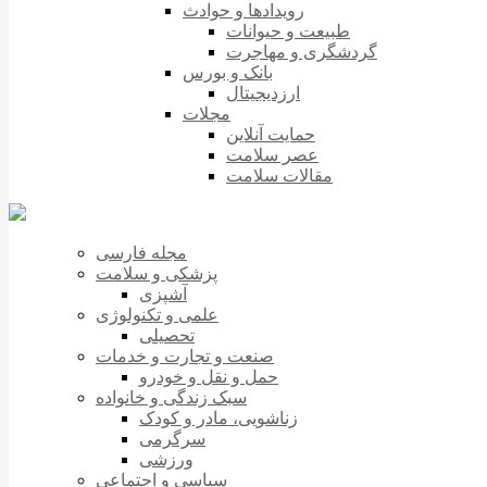
رویدادها و حوادث
طبیعت و حیوانات
گردشگری و مهاجرت
بانک و بورس
ارزدیجیتال
مجلات
حمایت آنلاین
عصر سلامت
مقالات سلامت
مجله فارسی
پزشکی و سلامت
آشپزی
علمی و تکنولوژی
تحصیلی
صنعت و تجارت و خدمات
حمل و نقل و خودرو
سبک زندگی و خانواده
زناشویی، مادر و کودک
سرگرمی
ورزشی
سیاسی و اجتماعی