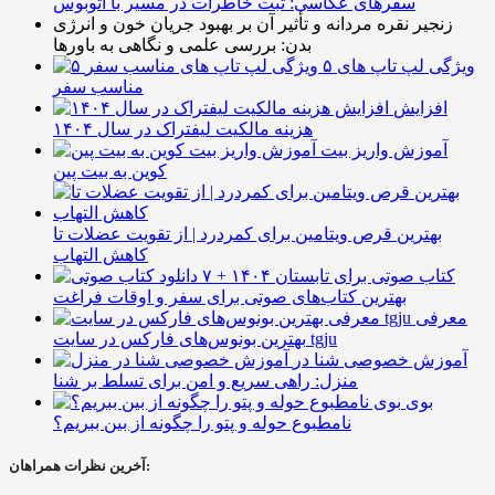
سفرهای عکاسی: ثبت خاطرات در مسیر با اتوبوس
زنجیر نقره مردانه و تأثیر آن بر بهبود جریان خون و انرژی
بدن: بررسی علمی و نگاهی به باورها
۵ ویژگی لپ تاپ های
مناسب سفر
افزایش
هزینه مالکیت لیفتراک در سال ۱۴۰۴
آموزش واریز بیت
کوین به بیت پین
بهترین قرص ویتامین برای کمردرد | از تقویت عضلات تا
کاهش التهاب
۷ کتاب صوتی برای تابستان ۱۴۰۴ +
بهترین کتاب‌های صوتی برای سفر و اوقات فراغت
معرفی
بهترین بونوس‌های فارکس در سایت tgju
آموزش خصوصی شنا در
منزل: راهی سریع و امن برای تسلط بر شنا
بوی
نامطبوع حوله و پتو را چگونه از بین ببریم؟
آخرین نظرات همراهان: