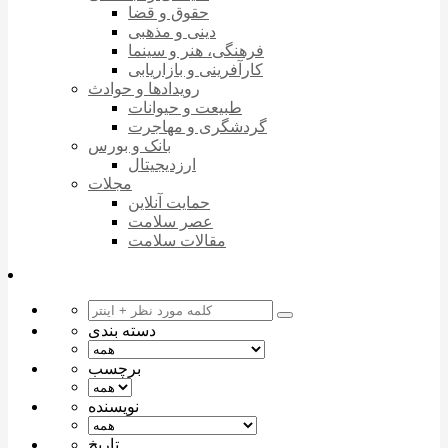
حقوق و قضا
دینی و مذهبی
فرهنگی، هنر و سینما
کارآفرینی و بازاریابی
رویدادها و حوادث
طبیعت و حیوانات
گردشگری و مهاجرت
بانک و بورس
ارزدیجیتال
مجلات
حمایت آنلاین
عصر سلامت
مقالات سلامت
دسته بندی
برچسب
نویسنده
تاریخ