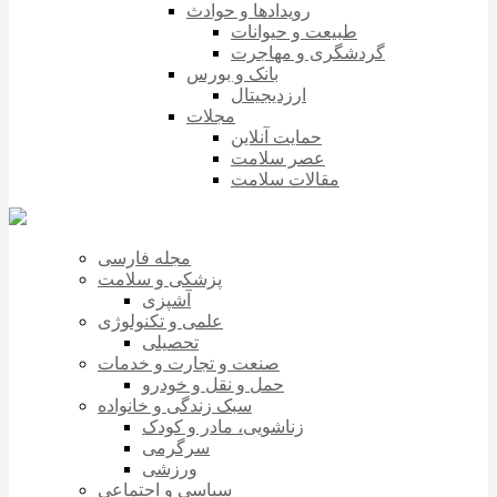
رویدادها و حوادث
طبیعت و حیوانات
گردشگری و مهاجرت
بانک و بورس
ارزدیجیتال
مجلات
حمایت آنلاین
عصر سلامت
مقالات سلامت
مجله فارسی
پزشکی و سلامت
آشپزی
علمی و تکنولوژی
تحصیلی
صنعت و تجارت و خدمات
حمل و نقل و خودرو
سبک زندگی و خانواده
زناشویی، مادر و کودک
سرگرمی
ورزشی
سیاسی و اجتماعی