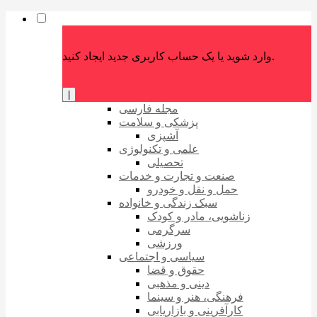
وارد شوید یا یک حساب کاربری جدید ایجاد کنید.
|
مجله فارسی
پزشکی و سلامت
آشپزی
علمی و تکنولوژی
تحصیلی
صنعت و تجارت و خدمات
حمل و نقل و خودرو
سبک زندگی و خانواده
زناشویی، مادر و کودک
سرگرمی
ورزشی
سیاسی و اجتماعی
حقوق و قضا
دینی و مذهبی
فرهنگی، هنر و سینما
کارآفرینی و بازاریابی