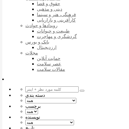
حقوق و قضا
دینی و مذهبی
فرهنگی، هنر و سینما
کارآفرینی و بازاریابی
رویدادها و حوادث
طبیعت و حیوانات
گردشگری و مهاجرت
بانک و بورس
ارزدیجیتال
مجلات
حمایت آنلاین
عصر سلامت
مقالات سلامت
دسته بندی
برچسب
نویسنده
تاریخ