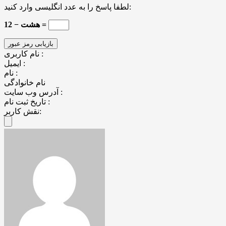
لطفا پاسخ را به عدد انگلیسی وارد کنید:
12 − هشت =
نام کاربری :
ایمیل :
نام :
نام خانوادگی
آدرس وب سایت :
تاریخ ثبت نام :
نقش کاربر: