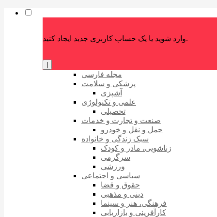
وارد شوید یا یک حساب کاربری جدید ایجاد کنید.
|
مجله فارسی
پزشکی و سلامت
آشپزی
علمی و تکنولوژی
تحصیلی
صنعت و تجارت و خدمات
حمل و نقل و خودرو
سبک زندگی و خانواده
زناشویی، مادر و کودک
سرگرمی
ورزشی
سیاسی و اجتماعی
حقوق و قضا
دینی و مذهبی
فرهنگی، هنر و سینما
کارآفرینی و بازاریابی