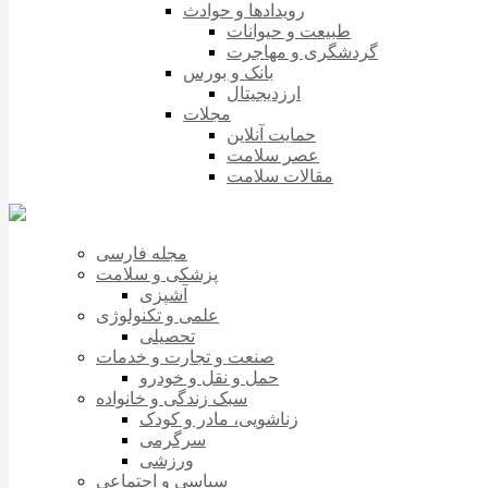
رویدادها و حوادث
طبیعت و حیوانات
گردشگری و مهاجرت
بانک و بورس
ارزدیجیتال
مجلات
حمایت آنلاین
عصر سلامت
مقالات سلامت
مجله فارسی
پزشکی و سلامت
آشپزی
علمی و تکنولوژی
تحصیلی
صنعت و تجارت و خدمات
حمل و نقل و خودرو
سبک زندگی و خانواده
زناشویی، مادر و کودک
سرگرمی
ورزشی
سیاسی و اجتماعی