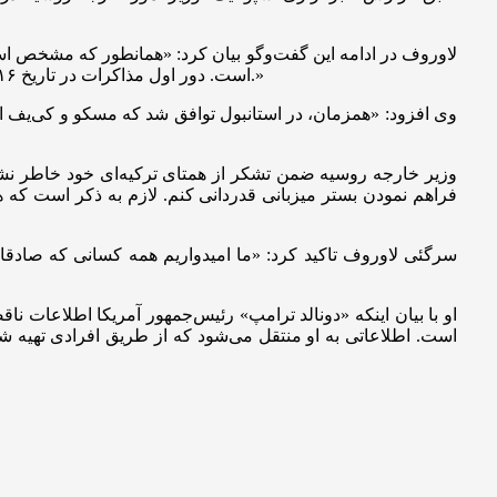
لاوروف در ادامه این گفت‌وگو بیان کرد: «همانطور که مشخص اس
است. دور اول مذاکرات در تاریخ ۱۶ مه سال جاری در استانبول برگزار شد. طبق توافقات حاصل‌شده در این نشست، تبادل اسرا در قالب ۱۰۰۰ در برابر ۱۰۰۰ نفر نیز انجام شد.»
وی افزود: «همزمان، در استانبول توافق شد که مسکو و کی‌یف اس
وزیر خارجه روسیه ضمن تشکر از همتای ترکیه‌ای خود خاطر نشان 
فراهم نمودن بستر میزبانی قدردانی کنم. لازم به ذکر است که ه
سرگئی لاوروف تاکید کرد: «ما امیدواریم همه کسانی که صادقان
او با بیان اینکه «دونالد ترامپ» رئیس‌جمهور آمریکا اطلاعات ن
است. اطلاعاتی به او منتقل می‌شود که از طریق افرادی تهیه شد