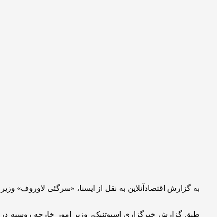
به گزارش اقتصادآنلاین به نقل از ایسنا، «سرگئی لاوروف» وزیر 
طبق گزارش خبرگزاری اسپوتنیک، وزیر امور خارجه روسیه در گ