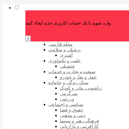
وارد شوید یا یک حساب کاربری جدید ایجاد کنید.
|
مجله فارسی
پزشکی و سلامت
آشپزی
علمی و تکنولوژی
تحصیلی
صنعت و تجارت و خدمات
حمل و نقل و خودرو
سبک زندگی و خانواده
زناشویی، مادر و کودک
سرگرمی
ورزشی
سیاسی و اجتماعی
حقوق و قضا
دینی و مذهبی
فرهنگی، هنر و سینما
کارآفرینی و بازاریابی