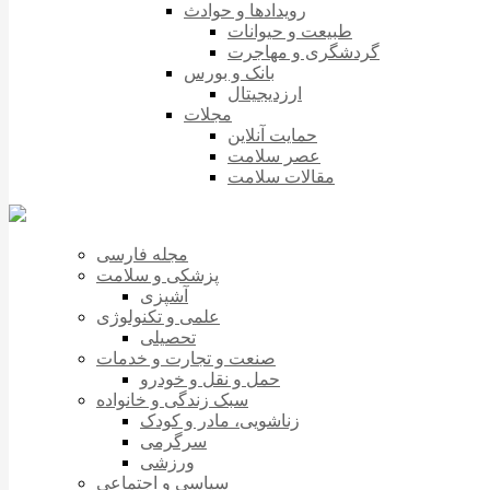
رویدادها و حوادث
طبیعت و حیوانات
گردشگری و مهاجرت
بانک و بورس
ارزدیجیتال
مجلات
حمایت آنلاین
عصر سلامت
مقالات سلامت
مجله فارسی
پزشکی و سلامت
آشپزی
علمی و تکنولوژی
تحصیلی
صنعت و تجارت و خدمات
حمل و نقل و خودرو
سبک زندگی و خانواده
زناشویی، مادر و کودک
سرگرمی
ورزشی
سیاسی و اجتماعی