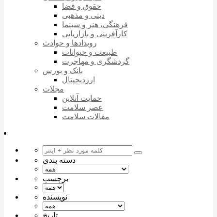
حقوق و قضا
دینی و مذهبی
فرهنگی، هنر و سینما
کارآفرینی و بازاریابی
رویدادها و حوادث
طبیعت و حیوانات
گردشگری و مهاجرت
بانک و بورس
ارزدیجیتال
مجلات
حمایت آنلاین
عصر سلامت
مقالات سلامت
دسته بندی
برچسب
نویسنده
تاریخ