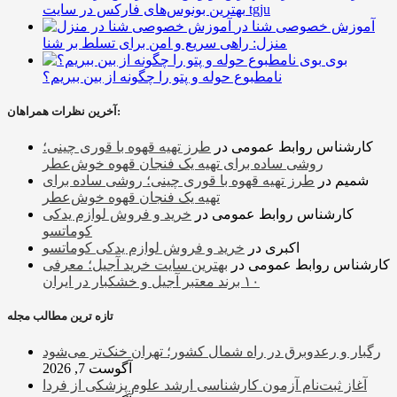
بهترین بونوس‌های فارکس در سایت tgju
آموزش خصوصی شنا در
منزل: راهی سریع و امن برای تسلط بر شنا
بوی
نامطبوع حوله و پتو را چگونه از بین ببریم؟
آخرین نظرات همراهان:
کارشناس روابط عمومی
در
طرز تهیه قهوه با قوری چینی؛
روشی ساده برای تهیه یک فنجان قهوه خوش‌عطر
شمیم
در
طرز تهیه قهوه با قوری چینی؛ روشی ساده برای
تهیه یک فنجان قهوه خوش‌عطر
کارشناس روابط عمومی
در
خرید و فروش لوازم یدکی
کوماتسو
اکبری
در
خرید و فروش لوازم یدکی کوماتسو
کارشناس روابط عمومی
در
بهترین سایت خرید آجیل؛ معرفی
۱۰ برند معتبر آجیل و خشکبار در ایران
تازه ترین مطالب مجله
رگبار و رعدوبرق در راه شمال کشور؛ تهران خنک‌تر می‌شود
آگوست 7, 2026
آغاز ثبت‌نام‌ آزمون کارشناسی ارشد علوم پزشکی از فردا