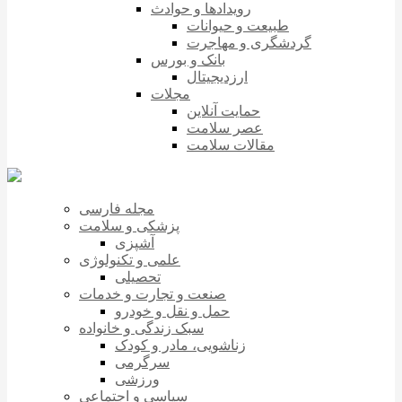
رویدادها و حوادث
طبیعت و حیوانات
گردشگری و مهاجرت
بانک و بورس
ارزدیجیتال
مجلات
حمایت آنلاین
عصر سلامت
مقالات سلامت
مجله فارسی
پزشکی و سلامت
آشپزی
علمی و تکنولوژی
تحصیلی
صنعت و تجارت و خدمات
حمل و نقل و خودرو
سبک زندگی و خانواده
زناشویی، مادر و کودک
سرگرمی
ورزشی
سیاسی و اجتماعی