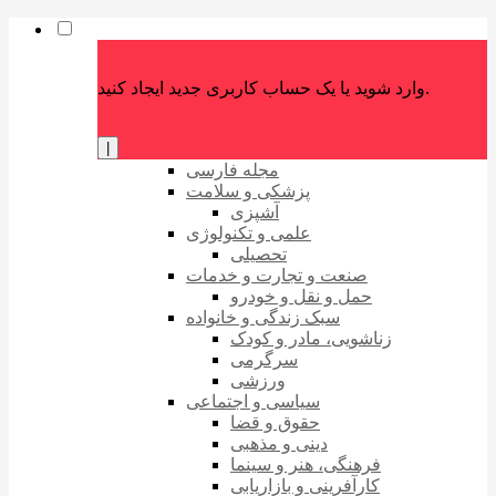
وارد شوید یا یک حساب کاربری جدید ایجاد کنید.
|
مجله فارسی
پزشکی و سلامت
آشپزی
علمی و تکنولوژی
تحصیلی
صنعت و تجارت و خدمات
حمل و نقل و خودرو
سبک زندگی و خانواده
زناشویی، مادر و کودک
سرگرمی
ورزشی
سیاسی و اجتماعی
حقوق و قضا
دینی و مذهبی
فرهنگی، هنر و سینما
کارآفرینی و بازاریابی