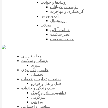
رویدادها و حوادث
طبیعت و حیوانات
گردشگری و مهاجرت
بانک و بورس
ارزدیجیتال
مجلات
حمایت آنلاین
عصر سلامت
مقالات سلامت
مجله فارسی
پزشکی و سلامت
آشپزی
علمی و تکنولوژی
تحصیلی
صنعت و تجارت و خدمات
حمل و نقل و خودرو
سبک زندگی و خانواده
زناشویی، مادر و کودک
سرگرمی
ورزشی
سیاسی و اجتماعی