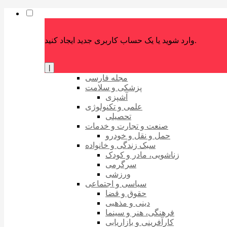
وارد شوید یا یک حساب کاربری جدید ایجاد کنید.
|
مجله فارسی
پزشکی و سلامت
آشپزی
علمی و تکنولوژی
تحصیلی
صنعت و تجارت و خدمات
حمل و نقل و خودرو
سبک زندگی و خانواده
زناشویی، مادر و کودک
سرگرمی
ورزشی
سیاسی و اجتماعی
حقوق و قضا
دینی و مذهبی
فرهنگی، هنر و سینما
کارآفرینی و بازاریابی