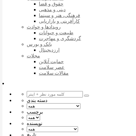
حقوق و قضا
دینی و مذهبی
فرهنگی، هنر و سینما
کارآفرینی و بازاریابی
رویدادها و حوادث
طبیعت و حیوانات
گردشگری و مهاجرت
بانک و بورس
ارزدیجیتال
مجلات
حمایت آنلاین
عصر سلامت
مقالات سلامت
دسته بندی
برچسب
نویسنده
تاریخ