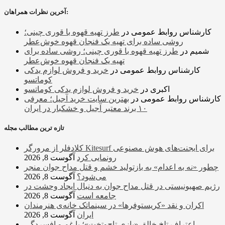
آخرین نظرات همراهان:
کارشناس روابط عمومی
در
طرز تهیه قهوه با قوری چینی؛
روشی ساده برای تهیه یک فنجان قهوه خوش‌عطر
شمیم
در
طرز تهیه قهوه با قوری چینی؛ روشی ساده برای
تهیه یک فنجان قهوه خوش‌عطر
کارشناس روابط عمومی
در
خرید و فروش لوازم یدکی
کوماتسو
اکبری
در
خرید و فروش لوازم یدکی کوماتسو
کارشناس روابط عمومی
در
بهترین سایت خرید آجیل؛ معرفی
۱۰ برند معتبر آجیل و خشکبار در ایران
تازه ترین مطالب مجله
کلادفلر از مرورگر Kitesurf برای ایجنت‌های هوش مصنوعی
رونمایی کرد
آگوست 8, 2026
چطور «نه به اعدام» به بازتولید خشم و قتل مداح جوان منجر
می‌شود؟
آگوست 8, 2026
رژیم صهیونیستی در قتل مداح جوان به دنبال ایجاد وحشت در
جامعه است
آگوست 8, 2026
اکران و نقد «کریستوفرها» در سینماتک خانه‌ی هنرمندان
ایران
آگوست 8, 2026
اعتراف تلخ خالق «بازی تاج‌وتخت»؛ با غم و افسردگی