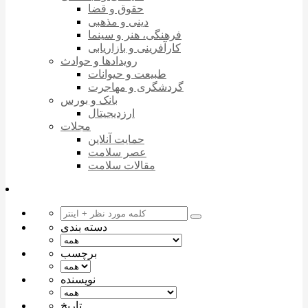
حقوق و قضا
دینی و مذهبی
فرهنگی، هنر و سینما
کارآفرینی و بازاریابی
رویدادها و حوادث
طبیعت و حیوانات
گردشگری و مهاجرت
بانک و بورس
ارزدیجیتال
مجلات
حمایت آنلاین
عصر سلامت
مقالات سلامت
دسته بندی
برچسب
نویسنده
تاریخ