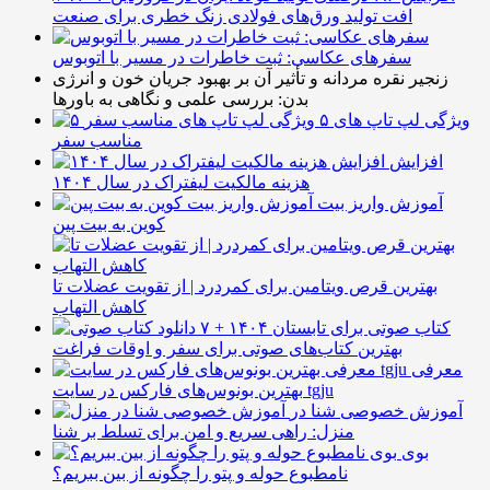
افت تولید ورق‌های فولادی زنگ خطری برای صنعت
سفرهای عکاسی: ثبت خاطرات در مسیر با اتوبوس
زنجیر نقره مردانه و تأثیر آن بر بهبود جریان خون و انرژی
بدن: بررسی علمی و نگاهی به باورها
۵ ویژگی لپ تاپ های
مناسب سفر
افزایش
هزینه مالکیت لیفتراک در سال ۱۴۰۴
آموزش واریز بیت
کوین به بیت پین
بهترین قرص ویتامین برای کمردرد | از تقویت عضلات تا
کاهش التهاب
۷ کتاب صوتی برای تابستان ۱۴۰۴ +
بهترین کتاب‌های صوتی برای سفر و اوقات فراغت
معرفی
بهترین بونوس‌های فارکس در سایت tgju
آموزش خصوصی شنا در
منزل: راهی سریع و امن برای تسلط بر شنا
بوی
نامطبوع حوله و پتو را چگونه از بین ببریم؟