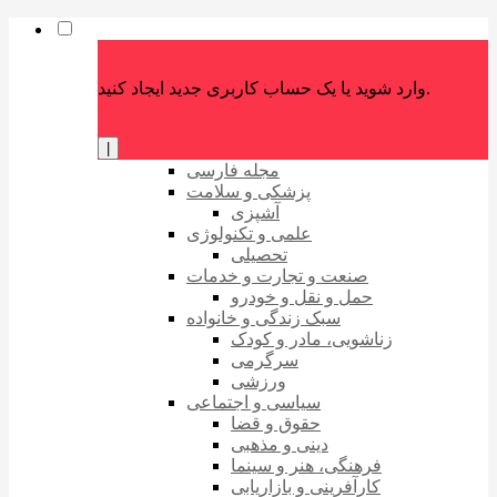
وارد شوید یا یک حساب کاربری جدید ایجاد کنید.
|
مجله فارسی
پزشکی و سلامت
آشپزی
علمی و تکنولوژی
تحصیلی
صنعت و تجارت و خدمات
حمل و نقل و خودرو
سبک زندگی و خانواده
زناشویی، مادر و کودک
سرگرمی
ورزشی
سیاسی و اجتماعی
حقوق و قضا
دینی و مذهبی
فرهنگی، هنر و سینما
کارآفرینی و بازاریابی