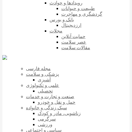
رویدادها و حوادث
طبیعت و حیوانات
گردشگری و مهاجرت
بانک و بورس
ارزدیجیتال
مجلات
حمایت آنلاین
عصر سلامت
مقالات سلامت
مجله فارسی
پزشکی و سلامت
آشپزی
علمی و تکنولوژی
تحصیلی
صنعت و تجارت و خدمات
حمل و نقل و خودرو
سبک زندگی و خانواده
زناشویی، مادر و کودک
سرگرمی
ورزشی
سیاسی و اجتماعی