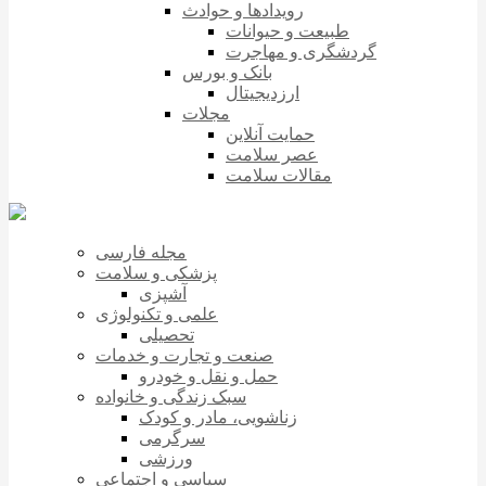
رویدادها و حوادث
طبیعت و حیوانات
گردشگری و مهاجرت
بانک و بورس
ارزدیجیتال
مجلات
حمایت آنلاین
عصر سلامت
مقالات سلامت
مجله فارسی
پزشکی و سلامت
آشپزی
علمی و تکنولوژی
تحصیلی
صنعت و تجارت و خدمات
حمل و نقل و خودرو
سبک زندگی و خانواده
زناشویی، مادر و کودک
سرگرمی
ورزشی
سیاسی و اجتماعی