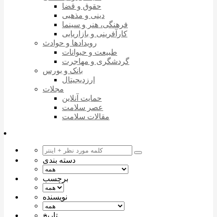
حقوق و قضا
دینی و مذهبی
فرهنگی، هنر و سینما
کارآفرینی و بازاریابی
رویدادها و حوادث
طبیعت و حیوانات
گردشگری و مهاجرت
بانک و بورس
ارزدیجیتال
مجلات
حمایت آنلاین
عصر سلامت
مقالات سلامت
دسته بندی
برچسب
نویسنده
تاریخ