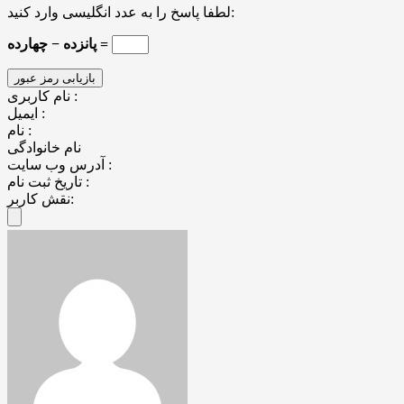
لطفا پاسخ را به عدد انگلیسی وارد کنید:
پانزده − چهارده =
نام کاربری :
ایمیل :
نام :
نام خانوادگی
آدرس وب سایت :
تاریخ ثبت نام :
نقش کاربر: