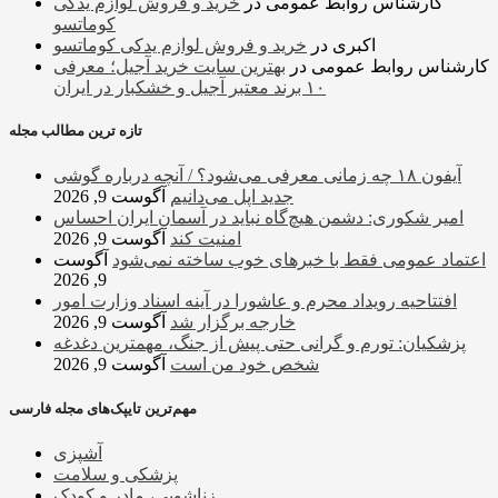
کارشناس روابط عمومی
در
خرید و فروش لوازم یدکی
کوماتسو
اکبری
در
خرید و فروش لوازم یدکی کوماتسو
کارشناس روابط عمومی
در
بهترین سایت خرید آجیل؛ معرفی
۱۰ برند معتبر آجیل و خشکبار در ایران
تازه ترین مطالب مجله
آیفون ۱۸ چه زمانی معرفی می‌شود؟ / آنچه درباره گوشی
جدید اپل می‌دانیم
آگوست 9, 2026
امیر شکوری: دشمن هیچ‌گاه نباید در آسمان ایران احساس
امنیت کند
آگوست 9, 2026
اعتماد عمومی فقط با خبرهای خوب ساخته نمی‌شود
آگوست
9, 2026
افتتاحیه رویداد محرم و عاشورا در آینه اسناد وزارت امور
خارجه برگزار شد
آگوست 9, 2026
پزشکیان: تورم و گرانی حتی پیش از جنگ، مهمترین دغدغه
شخص خود من است
آگوست 9, 2026
مهم‌ترین تایپک‌های مجله فارسی
آشپزی
پزشکی و سلامت
زناشویی، مادر و کودک