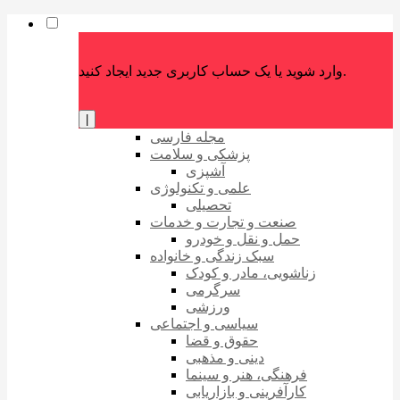
وارد شوید یا یک حساب کاربری جدید ایجاد کنید.
|
مجله فارسی
پزشکی و سلامت
آشپزی
علمی و تکنولوژی
تحصیلی
صنعت و تجارت و خدمات
حمل و نقل و خودرو
سبک زندگی و خانواده
زناشویی، مادر و کودک
سرگرمی
ورزشی
سیاسی و اجتماعی
حقوق و قضا
دینی و مذهبی
فرهنگی، هنر و سینما
کارآفرینی و بازاریابی