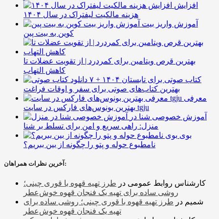
افزایش
هزینه مالکیت لیفتراک در سال ۱۴۰۴
آموزش واریز بیت
کوین به بیت پین
بهترین قرص ویتامین برای کمردرد | از تقویت عضلات تا
کاهش التهاب
۷ کتاب صوتی برای تابستان ۱۴۰۴ +
بهترین کتاب‌های صوتی برای سفر و اوقات فراغت
معرفی
بهترین بونوس‌های فارکس در سایت tgju
آموزش خصوصی شنا در
منزل: راهی سریع و امن برای تسلط بر شنا
بوی
نامطبوع حوله و پتو را چگونه از بین ببریم؟
آخرین نظرات همراهان:
کارشناس روابط عمومی
در
طرز تهیه قهوه با قوری چینی؛
روشی ساده برای تهیه یک فنجان قهوه خوش‌عطر
شمیم
در
طرز تهیه قهوه با قوری چینی؛ روشی ساده برای
تهیه یک فنجان قهوه خوش‌عطر