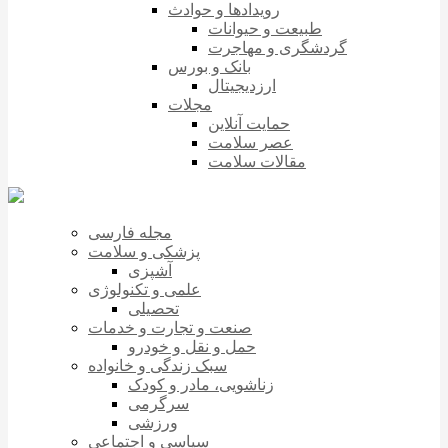
رویدادها و حوادث
طبیعت و حیوانات
گردشگری و مهاجرت
بانک و بورس
ارزدیجیتال
مجلات
حمایت آنلاین
عصر سلامت
مقالات سلامت
مجله فارسی
پزشکی و سلامت
آشپزی
علمی و تکنولوژی
تحصیلی
صنعت و تجارت و خدمات
حمل و نقل و خودرو
سبک زندگی و خانواده
زناشویی، مادر و کودک
سرگرمی
ورزشی
سیاسی و اجتماعی