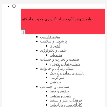
وارد شوید یا یک حساب کاربری جدید ایجاد کنید.
|
مجله فارسی
پزشکی و سلامت
آشپزی
علمی و تکنولوژی
تحصیلی
صنعت و تجارت و خدمات
حمل و نقل و خودرو
سبک زندگی و خانواده
زناشویی، مادر و کودک
سرگرمی
ورزشی
سیاسی و اجتماعی
حقوق و قضا
دینی و مذهبی
فرهنگی، هنر و سینما
کارآفرینی و بازاریابی