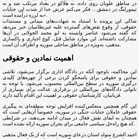
در مناطق علویان روی داده، نه هلاکو در بغداد مرتکب شد و نه
تیمورلنگ در دمشق… فکر می‌کنم عرش خدا از شدت این جنایات
به لرزه درآمده است».
شاکی این پرونده با استناد به شهادت‌های میدانی و مستندات
حقوقی، از وقوع نقض‌های گسترده علیه غیرنظامیان خبر می‌دهد
که گفته می‌شود عناصر وابسته به ابو محمد الجولانی در آن‌ها
مشارکت داشته‌اند. این موارد شامل قتل، کوچ اجباری و پاکسازی
مذهبی، به‌ویژه در مناطق ساحلی سوریه و اطراف آن است.
اهمیت نمادین و حقوقی
این محاکمه، باوجود آنکه در دادگاه اداری برگزار می‌شود، تلاشی
نمادین و حقوقی برای پاسخگو کردن برخی از چهره‌های کلیدی
درگیری سوریه در سطح بین‌المللی محسوب می‌شود. با توجه به
ناتوانی دادگاه‌های بین‌المللی در برقراری عدالت برای بسیاری از
قربانیان، کارشناسان حقوقی بر اهمیت این اقدام تأکید دارند.
این گام همچنین منعکس‌کننده افزایش توجه منطقه‌ای به پیگیری
حقوقی عاملان جنایات جنگی در سوریه، خصوصاً آن‌هایی است که
همچنان به ایفای نقش فعال در میدان ادامه می‌دهند، در شرایطی
که هیچ راه‌حل سیاسی جامعی برای بحران سوریه ارائه نشده است.
احمد الشرع متولد استان درعای سوریه است که از یک فعال مذهبی