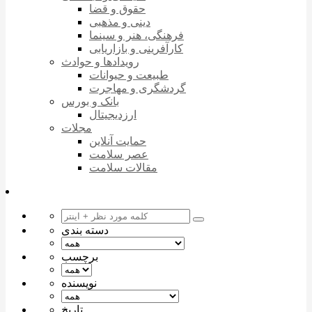
حقوق و قضا
دینی و مذهبی
فرهنگی، هنر و سینما
کارآفرینی و بازاریابی
رویدادها و حوادث
طبیعت و حیوانات
گردشگری و مهاجرت
بانک و بورس
ارزدیجیتال
مجلات
حمایت آنلاین
عصر سلامت
مقالات سلامت
دسته بندی
برچسب
نویسنده
تاریخ