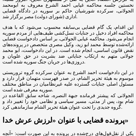
نخستین جلسه محاکمه غیابی احمد الشرع معروف به ابومحمد
الجولانی، سرکرده شورشیان حاکم بر سوریه در دادگاه قضایی
اداری (شورای دولت) مصر برگزار شد.
این اقدام، یک گام قضایی بی‌سابقه محسوب می‌شود که با هدف
محاکمه افراد دخیل در جنایات نسل‌کشی طیف‌هایی از مردم سوریه
انجام می‌شود. محاکمه غیابی الجولانی، بر اساس دادخواست قضایی
ارائه‌شده توسط محمد ابو زید، وکیل مصری متخصص در پرونده‌های
نقض قانون اساسی، انجام شده است. در این دادخواست، ابو محمد
جولانی متهم به ارتکاب جنایاتی ضد بشریت در حق علویان و
دروزی‌ها در جریان جنگ سوریه شده است.
در این دادخواست احمد الشرع به عنوان سرکرده گروه تروریستی
موسوم به هیئة تحریر الشام، در صدر فهرست متهمان قرار دارد و
مسئول اصلی جنایات گسترده علیه غیرنظامیان در مناطق مختلف
سوریه معرفی شده است.
الجولانی که پیشتر فرمانده جبهة النصره، شاخه سابق القاعده در
شام بود، پس از مدتی، مسیر سیاسی و نظامی خود را تغییر داد و
گروه جدیدی را تحت عنوان هیئة تحریر الشام سازماندهی کرد.
پرونده قضایی با عنوان «لرزش عرش خدا»
یکی از نقل‌قول‌های درج‌شده در پرونده به این صورت است: «آنچه