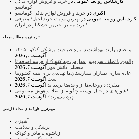
کارشناس روابط عمومی
در
خرید و فروش لوازم یدکی
کوماتسو
اکبری
در
خرید و فروش لوازم یدکی کوماتسو
کارشناس روابط عمومی
در
بهترین سایت خرید آجیل؛ معرفی
۱۰ برند معتبر آجیل و خشکبار در ایران
تازه ترین مطالب مجله
موضع وزارت بهداشت درباره ظرفیت پزشکی کنکور ۱۴۰۵
آگوست 7, 2026
والدین با تخلف سرویس مدارس چه کنند؟/ از هزینه اضافه تا
معطلی دانش‌آموز
آگوست 7, 2026
عادی‌سازی بمباران بیمارستان‌ها تهدیدی برای همه کشورها
است
آگوست 7, 2026
منفرد: داروخانه‌ها از وعده‌ها بریده‌اند
آگوست 7, 2026
کشورهای در حال توسعه چگونه از انقلاب هوش مصنوعی
بهره می‌برند؟
آگوست 7, 2026
مهم‌ترین تایپک‌های مجله فارسی
آشپزی
پزشکی و سلامت
زناشویی، مادر و کودک
سبک زندگی و خانواده