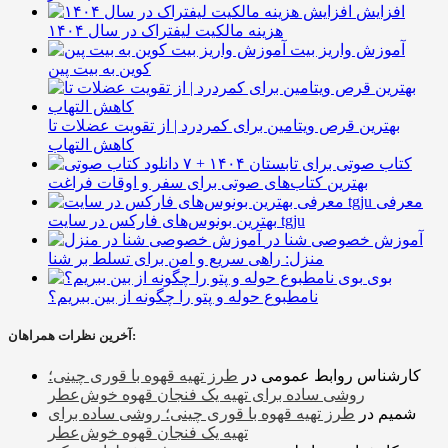
افزایش
هزینه مالکیت لیفتراک در سال ۱۴۰۴
آموزش واریز بیت
کوین به بیت پین
بهترین قرص ویتامین برای کمردرد | از تقویت عضلات تا
کاهش التهاب
۷ کتاب صوتی برای تابستان ۱۴۰۴ +
بهترین کتاب‌های صوتی برای سفر و اوقات فراغت
معرفی
بهترین بونوس‌های فارکس در سایت tgju
آموزش خصوصی شنا در
منزل: راهی سریع و امن برای تسلط بر شنا
بوی
نامطبوع حوله و پتو را چگونه از بین ببریم؟
آخرین نظرات همراهان:
کارشناس روابط عمومی
در
طرز تهیه قهوه با قوری چینی؛
روشی ساده برای تهیه یک فنجان قهوه خوش‌عطر
شمیم
در
طرز تهیه قهوه با قوری چینی؛ روشی ساده برای
تهیه یک فنجان قهوه خوش‌عطر