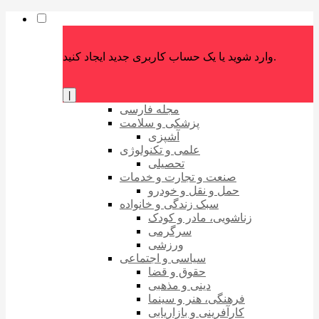
وارد شوید یا یک حساب کاربری جدید ایجاد کنید.
|
مجله فارسی
پزشکی و سلامت
آشپزی
علمی و تکنولوژی
تحصیلی
صنعت و تجارت و خدمات
حمل و نقل و خودرو
سبک زندگی و خانواده
زناشویی، مادر و کودک
سرگرمی
ورزشی
سیاسی و اجتماعی
حقوق و قضا
دینی و مذهبی
فرهنگی، هنر و سینما
کارآفرینی و بازاریابی