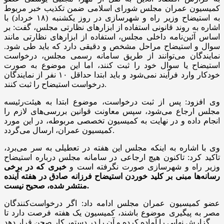
کمیسیون عمران مجلس شورای اسلامی ضمن تکذیب خبر مربوط
به استیضاح وزیر راه و شهرسازی در روز یکشنبه (۱۸ خرداد) با
اشاره به روند قانونی استفاده از ابزارهای نظارتی مجلس، گفت: بر
اساس آئین‌نامه داخلی مجلس، استفاده از ابزارهای نظارتی مانند
سوال و استیضاح مراحل مشخص و دقیقی دارد که باید طی شود.
نمایندگان می‌توانند از طریق سامانه رسمی مجلس، درخواست
استیضاح یا سوال خود را ثبت کنند، اما این موضوع به صورت
خودکار وارد فرآیند نمی‌شود و باید ابتدا حداقل ۱۰ نفر از نمایندگان
درخواست استیضاح را ثبت کنند.
وی افزود: پس از ثبت درخواست، موضوع ابتدا به هیئت‌رئیسه
مجلس ارجاع می‌شود، سپس معاونت قوانین بررسی‌های لازم را
انجام داده و در نهایت به کمیسیون تخصصی مربوطه، در این مورد
کمیسیون عمران، ارسال می‌گردد.
وی با اشاره به اینکه مجلس این هفته در تعطیلی به سر می‌برد،
تاکید کرد: تاکنون هیچ ارجاعی در سامانه مجلس درباره استیضاح
وزیر راه و شهرسازی صورت نگرفته است و
خبری که در برخی
رسانه‌ها مبنی بر کلید خوردن استیضاح فرزانه صادق در هفته آینده
منتشر شده، صحیح نیست.
عضو کمیسیون عمران مجلس ادامه داد: اگر درخواست‌کنندگان
مصر به پیگیری موضوع باشند، کمیسیون یک هفته فرصت دارد تا
گزارش نهایی را آماده کرده و آن را در دستور کار صحن قرار دهد.