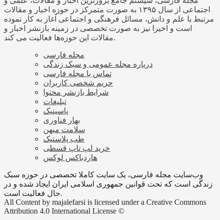
مجله فارسی، سیستم جامع بروزترین اخبار و مقالات، علمی و
اجتماعی از سال ۱۳۹۵ به صورت متمرکز در حوزه اخبار و مقالات
مرتبط با علم و دانش، مسائل فرهنگی و اجتماعی آغاز به کار نموده
است و اخیرا نیز به صورت تخصصی در زمینه بازنشر اخبار و
مقالات این حوزه‌ها فعالیت می کند.
مجله فارسی
درباره مجله عمومی و سبک زندگی
تماس با مجله فارسی
حریم شخصی کاربران
شرایط بازنشر محتوا
تبلیغات
پاسینیک
بهار فناوری
سلامت میهن
طب پلاستیک
خرید لپ تاپ قسطی
هاردباکس لوکس
وب‌سایت مجله فارسی، یک سایت کاملا تخصصی در حوزه سبک
زندگی است که تحت قوانین جمهوری اسلامی ایران ایجاد شده و در
حال فعالیت است.
All Content by majalefarsi is licensed under a Creative Commons
Attribution 4.0 International License ©️