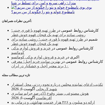
منزل: راهی سریع و امن برای تسلط بر شنا
بوی
نامطبوع حوله و پتو را چگونه از بین ببریم؟
آخرین نظرات همراهان:
کارشناس روابط عمومی
در
طرز تهیه قهوه با قوری چینی؛
روشی ساده برای تهیه یک فنجان قهوه خوش‌عطر
شمیم
در
طرز تهیه قهوه با قوری چینی؛ روشی ساده برای
تهیه یک فنجان قهوه خوش‌عطر
کارشناس روابط عمومی
در
خرید و فروش لوازم یدکی
کوماتسو
اکبری
در
خرید و فروش لوازم یدکی کوماتسو
کارشناس روابط عمومی
در
بهترین سایت خرید آجیل؛ معرفی
۱۰ برند معتبر آجیل و خشکبار در ایران
تازه ترین مطالب مجله
تکذیب ادعای نماینده مجلس درباره نحوه ردزنی محل استقرار
شهید لاریجانی
آگوست 6, 2026
هوش مصنوعی، بستر وقوع 55درصد جرایم سایبری
آفریقاست
آگوست 6, 2026
ارائه دو میلیون و ۴۲۶ هزار خدمت بهداشتی و درمانی به