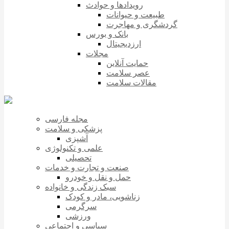
رویدادها و حوادث
طبیعت و حیوانات
گردشگری و مهاجرت
بانک و بورس
ارزدیجیتال
مجلات
حمایت آنلاین
عصر سلامت
مقالات سلامت
مجله فارسی
پزشکی و سلامت
آشپزی
علمی و تکنولوژی
تحصیلی
صنعت و تجارت و خدمات
حمل و نقل و خودرو
سبک زندگی و خانواده
زناشویی، مادر و کودک
سرگرمی
ورزشی
سیاسی و اجتماعی