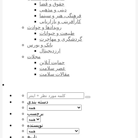
حقوق و قضا
دینی و مذهبی
فرهنگی، هنر و سینما
کارآفرینی و بازاریابی
رویدادها و حوادث
طبیعت و حیوانات
گردشگری و مهاجرت
بانک و بورس
ارزدیجیتال
مجلات
حمایت آنلاین
عصر سلامت
مقالات سلامت
دسته بندی
برچسب
نویسنده
تاریخ