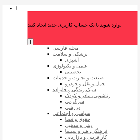
وارد شوید یا یک حساب کاربری جدید ایجاد کنید.
|
مجله فارسی
پزشکی و سلامت
آشپزی
علمی و تکنولوژی
تحصیلی
صنعت و تجارت و خدمات
حمل و نقل و خودرو
سبک زندگی و خانواده
زناشویی، مادر و کودک
سرگرمی
ورزشی
سیاسی و اجتماعی
حقوق و قضا
دینی و مذهبی
فرهنگی، هنر و سینما
کارآفرینی و بازاریابی