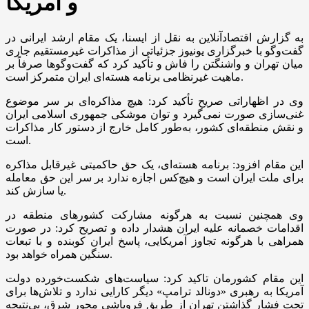
و آمریکا
به گزارش اقتصادآنلاین به نقل از ایسنا، یک مقام ارشد ایرانی در
گفت‌و‌گو با خبرگزاری یونیوز جزئیاتی از مذاکرات غیرمستقیم جاری
میان تهران و واشنگتن را فاش و تأکید کرد که گفت‌و‌گو‌ها صرفاً بر
ماهیت غیرنظامی برنامه هسته‌ای ایران متمرکز است.
وی در اظهاراتی صریح تأکید کرد: هیچ مذاکره‌ای بر سر موضوع
غنی‌سازی صورت نمی‌گیرد و توان موشکی جمهوری اسلامی ایران
و نقش منطقه‌ای کشور، به‌طور کامل خارج از دستور کار مذاکرات
است.
این مقام افزود: برنامه هسته‌ای، یک حق حاکمیتی غیرقابل مذاکره
برای ملت ایران است و هیچ‌کس اجازه ندارد بر سر این حق معامله
یا سازش کند.
وی همچنین نسبت به هرگونه مشارکت کشور‌های منطقه در
اقدامات خصمانه علیه ایران هشدار داده و تصریح کرد: در صورت
همراهی با هرگونه تجاوز آمریکایی، پاسخ ایران کوبنده و با تبعات
سنگین همراه خواهد بود.
این مقام کشورمان تاکید کرد: سیاست‌های شکست‌خورده دولت
آمریکا به رهبری «دونالد ترامپ» دیگر کارایی ندارد و تلاش‌ها برای
تحت فشار گذاشتن تهران از طریق فروپاشی محور شرق، بی‌نتیجه