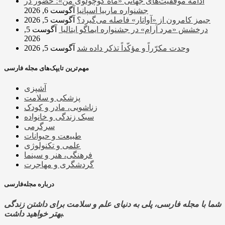
ادامه موفقیت‌های جهانی «ماه کوچولوی من»؛ حضور در
جشنواره ماربیا اسپانیا
آگوست 6, 2026
جیمز کامرون از «آواتار» فاصله می‌گیرد؟
آگوست 5, 2026
درخشش «مرد آرام» در جشنواره ایماگو ایتالیا
آگوست 5,
2026
وحدت مکرّراً و مؤکّداً تذکر داده شد
آگوست 5, 2026
مهم‌ترین تایپک‌های مجله فارسی
آشپزی
پزشکی و سلامت
زناشویی، مادر و کودک
سبک زندگی و خانواده
سرگرمی
طبیعت و حیوانات
علمی و تکنولوژی
فرهنگی، هنر و سینما
گردشگری و مهاجرت
درباره مجله‌فارسی
شما با مجله فارسی، پلی به دنیای علم و سلامت برای داشتن زندگی
بهتر خواهید داشت.