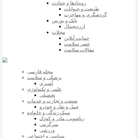
رویدادها و حوادث
طبیعت و حیوانات
گردشگری و مهاجرت
بانک و بورس
ارزدیجیتال
مجلات
حمایت آنلاین
عصر سلامت
مقالات سلامت
مجله فارسی
پزشکی و سلامت
آشپزی
علمی و تکنولوژی
تحصیلی
صنعت و تجارت و خدمات
حمل و نقل و خودرو
سبک زندگی و خانواده
زناشویی، مادر و کودک
سرگرمی
ورزشی
سیاسی و اجتماعی