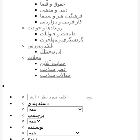
حقوق و قضا
دینی و مذهبی
فرهنگی، هنر و سینما
کارآفرینی و بازاریابی
رویدادها و حوادث
طبیعت و حیوانات
گردشگری و مهاجرت
بانک و بورس
ارزدیجیتال
مجلات
حمایت آنلاین
عصر سلامت
مقالات سلامت
دسته بندی
برچسب
نویسنده
تاریخ