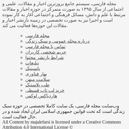
مجله فارسی، سیستم جامع بروزترین اخبار و مقالات، علمی و
اجتماعی از سال ۱۳۹۵ به صورت متمرکز در حوزه اخبار و مقالات
مرتبط با علم و دانش، مسائل فرهنگی و اجتماعی آغاز به کار نموده
است و اخیرا نیز به صورت تخصصی در زمینه بازنشر اخبار و
مقالات این حوزه‌ها فعالیت می کند.
مجله فارسی
درباره مجله عمومی و سبک زندگی
تماس با مجله فارسی
حریم شخصی کاربران
شرایط بازنشر محتوا
تبلیغات
پاسینیک
بهار فناوری
سلامت میهن
طب پلاستیک
خرید لپ تاپ قسطی
هاردباکس لوکس
وب‌سایت مجله فارسی، یک سایت کاملا تخصصی در حوزه سبک
زندگی است که تحت قوانین جمهوری اسلامی ایران ایجاد شده و در
حال فعالیت است.
All Content by majalefarsi is licensed under a Creative Commons
Attribution 4.0 International License ©️