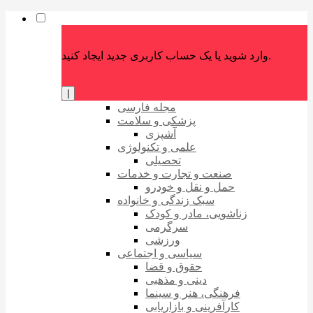
وارد شوید یا یک حساب کاربری جدید ایجاد کنید.
|
مجله فارسی
پزشکی و سلامت
آشپزی
علمی و تکنولوژی
تحصیلی
صنعت و تجارت و خدمات
حمل و نقل و خودرو
سبک زندگی و خانواده
زناشویی، مادر و کودک
سرگرمی
ورزشی
سیاسی و اجتماعی
حقوق و قضا
دینی و مذهبی
فرهنگی، هنر و سینما
کارآفرینی و بازاریابی