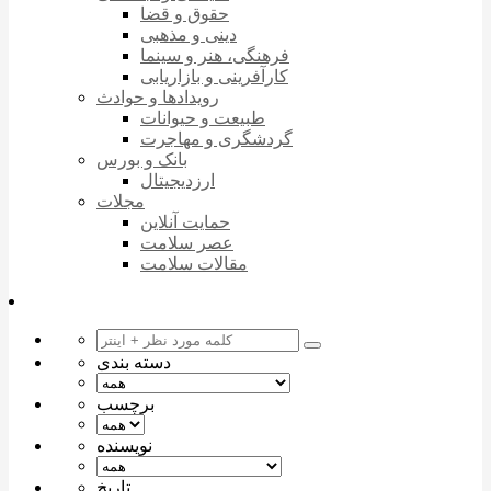
حقوق و قضا
دینی و مذهبی
فرهنگی، هنر و سینما
کارآفرینی و بازاریابی
رویدادها و حوادث
طبیعت و حیوانات
گردشگری و مهاجرت
بانک و بورس
ارزدیجیتال
مجلات
حمایت آنلاین
عصر سلامت
مقالات سلامت
دسته بندی
برچسب
نویسنده
تاریخ