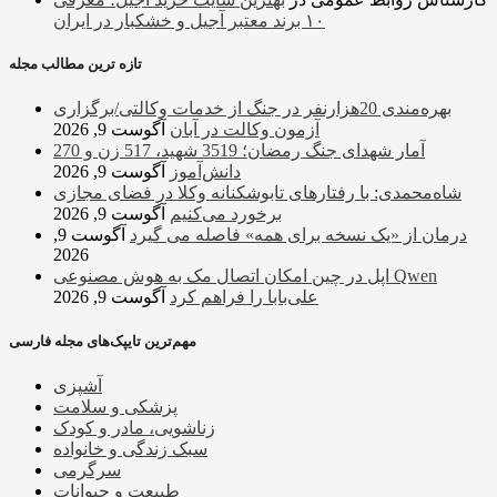
۱۰ برند معتبر آجیل و خشکبار در ایران
تازه ترین مطالب مجله
بهره‌مندی 20هزارنفر در جنگ از خدمات وکالتی/برگزاری
آزمون وکالت در آبان
آگوست 9, 2026
آمار شهدای جنگ رمضان؛ 3519 شهید، 517 زن و 270
دانش‌آموز
آگوست 9, 2026
شاه‌محمدی: با رفتارهای تابوشکنانه وکلا در فضای مجازی
برخورد می‌کنیم
آگوست 9, 2026
درمان از «یک نسخه برای همه» فاصله می گیرد
آگوست 9,
2026
اپل در چین امکان اتصال مک به هوش مصنوعی Qwen
علی‌بابا را فراهم کرد
آگوست 9, 2026
مهم‌ترین تایپک‌های مجله فارسی
آشپزی
پزشکی و سلامت
زناشویی، مادر و کودک
سبک زندگی و خانواده
سرگرمی
طبیعت و حیوانات