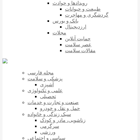
رویدادها و حوادث
طبیعت و حیوانات
گردشگری و مهاجرت
بانک و بورس
ارزدیجیتال
مجلات
حمایت آنلاین
عصر سلامت
مقالات سلامت
مجله فارسی
پزشکی و سلامت
آشپزی
علمی و تکنولوژی
تحصیلی
صنعت و تجارت و خدمات
حمل و نقل و خودرو
سبک زندگی و خانواده
زناشویی، مادر و کودک
سرگرمی
ورزشی
سیاسی و اجتماعی