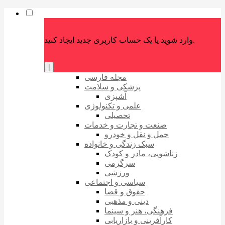
وارد شوید یا یک حساب کاربری جدید ایجاد کنید.
|
مجله فارسی
پزشکی و سلامت
آشپزی
علمی و تکنولوژی
تحصیلی
صنعت و تجارت و خدمات
حمل و نقل و خودرو
سبک زندگی و خانواده
زناشویی، مادر و کودک
سرگرمی
ورزشی
سیاسی و اجتماعی
حقوق و قضا
دینی و مذهبی
فرهنگی، هنر و سینما
کارآفرینی و بازاریابی