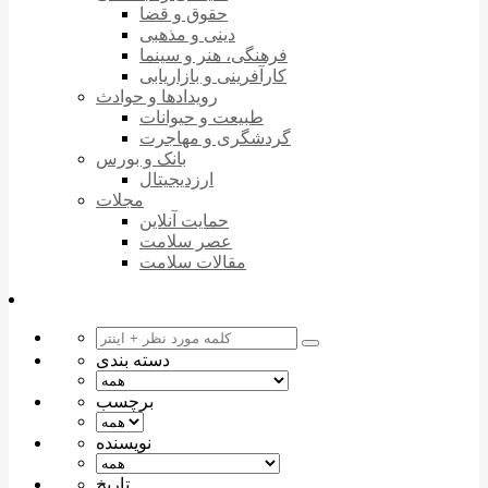
حقوق و قضا
دینی و مذهبی
فرهنگی، هنر و سینما
کارآفرینی و بازاریابی
رویدادها و حوادث
طبیعت و حیوانات
گردشگری و مهاجرت
بانک و بورس
ارزدیجیتال
مجلات
حمایت آنلاین
عصر سلامت
مقالات سلامت
دسته بندی
برچسب
نویسنده
تاریخ