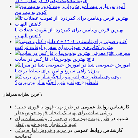
هزینه مالکیت لیفتراک در سال ۱۴۰۴
آموزش واریز بیت
کوین به بیت پین
بهترین قرص ویتامین برای کمردرد | از تقویت عضلات تا
کاهش التهاب
۷ کتاب صوتی برای تابستان ۱۴۰۴ +
بهترین کتاب‌های صوتی برای سفر و اوقات فراغت
معرفی
بهترین بونوس‌های فارکس در سایت tgju
آموزش خصوصی شنا در
منزل: راهی سریع و امن برای تسلط بر شنا
بوی
نامطبوع حوله و پتو را چگونه از بین ببریم؟
آخرین نظرات همراهان:
کارشناس روابط عمومی
در
طرز تهیه قهوه با قوری چینی؛
روشی ساده برای تهیه یک فنجان قهوه خوش‌عطر
شمیم
در
طرز تهیه قهوه با قوری چینی؛ روشی ساده برای
تهیه یک فنجان قهوه خوش‌عطر
کارشناس روابط عمومی
در
خرید و فروش لوازم یدکی
کوماتسو