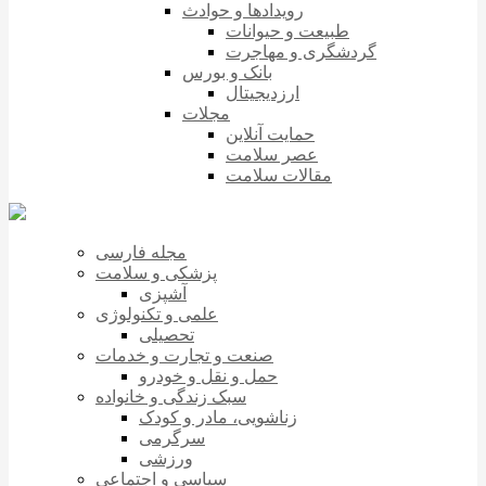
رویدادها و حوادث
طبیعت و حیوانات
گردشگری و مهاجرت
بانک و بورس
ارزدیجیتال
مجلات
حمایت آنلاین
عصر سلامت
مقالات سلامت
مجله فارسی
پزشکی و سلامت
آشپزی
علمی و تکنولوژی
تحصیلی
صنعت و تجارت و خدمات
حمل و نقل و خودرو
سبک زندگی و خانواده
زناشویی، مادر و کودک
سرگرمی
ورزشی
سیاسی و اجتماعی