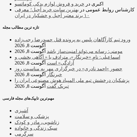
اکبری
در
خرید و فروش لوازم یدکی کوماتسو
کارشناس روابط عمومی
در
بهترین سایت خرید آجیل؛ معرفی
۱۰ برند معتبر آجیل و خشکبار در ایران
تازه ترین مطالب مجله
ورود تیم کارآگاهان پلیس به پرونده قتل حمیدرضا رجب‌زاده
آگوست 8, 2026
مومنی: رسانه می‌تواند امنیت‌ساز باشد
آگوست 8, 2026
اسماعیلی: نامِ «خبرنگار»، مترادف با « آگاهی بخشی و
آزادگی» است
آگوست 8, 2026
حضور «احمد نادری» در خبرگزاری مهر به مناسبت روز
خبرنگار
آگوست 8, 2026
پزشکیان درخشش تیم ملی المپیاد هوش مصنوعی ایران را
تبریک گفت
آگوست 8, 2026
مهم‌ترین تایپک‌های مجله فارسی
آشپزی
پزشکی و سلامت
زناشویی، مادر و کودک
سبک زندگی و خانواده
سرگرمی