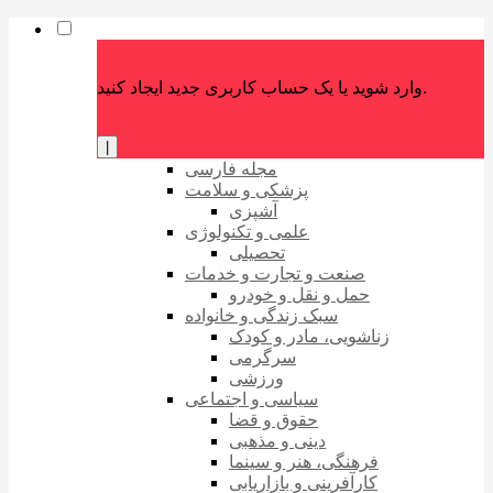
وارد شوید یا یک حساب کاربری جدید ایجاد کنید.
|
مجله فارسی
پزشکی و سلامت
آشپزی
علمی و تکنولوژی
تحصیلی
صنعت و تجارت و خدمات
حمل و نقل و خودرو
سبک زندگی و خانواده
زناشویی، مادر و کودک
سرگرمی
ورزشی
سیاسی و اجتماعی
حقوق و قضا
دینی و مذهبی
فرهنگی، هنر و سینما
کارآفرینی و بازاریابی