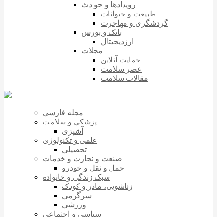
رویدادها و حوادث
طبیعت و حیوانات
گردشگری و مهاجرت
بانک و بورس
ارزدیجیتال
مجلات
حمایت آنلاین
عصر سلامت
مقالات سلامت
مجله فارسی
پزشکی و سلامت
آشپزی
علمی و تکنولوژی
تحصیلی
صنعت و تجارت و خدمات
حمل و نقل و خودرو
سبک زندگی و خانواده
زناشویی، مادر و کودک
سرگرمی
ورزشی
سیاسی و اجتماعی