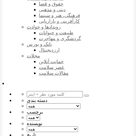
حقوق و قضا
دینی و مذهبی
فرهنگی، هنر و سینما
کارآفرینی و بازاریابی
رویدادها و حوادث
طبیعت و حیوانات
گردشگری و مهاجرت
بانک و بورس
ارزدیجیتال
مجلات
حمایت آنلاین
عصر سلامت
مقالات سلامت
دسته بندی
برچسب
نویسنده
تاریخ