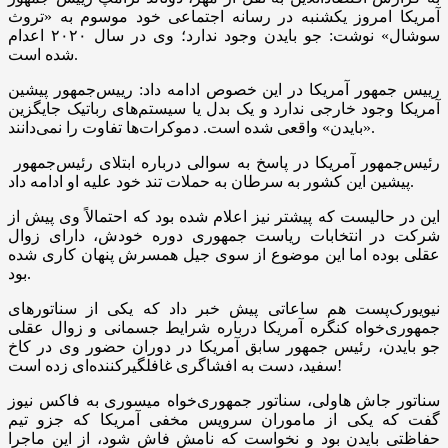
آمریکا امروز یکشنبه در رسانه اجتماعی خود موسوم به «تروث
سوشال» نوشت: جو بایدن وجود ندارد؛ وی در سال ۲۰۲۰ اعدام
شده است.
رییس جمهور آمریکا در این خصوص ادامه داد: رییس‌جمهور پیشین
آمریکا وجود خارجی ندارد و یک بدل یا سیستم‌های رباتیک جایگزین
«بایدن» واقعی شده است. دموکرات‌ها تفاوت را نمی‌دانند.
رئیس‌جمهور آمریکا در پاسخ به سوالی درباره ابتلای رئیس‌جمهور
پیشین این کشور به سرطان به حملات تند خود علیه او ادامه داد.
این در حالیست که پیشتر نیز اعلام شده بود که احتمالاً وی پیش از
شرکت در انتخابات ریاست جمهوری دوره خودش، دارای زوال
عقلی بوده اما این موضوع از سوی جیل همسرش پنهان کاری شده
بود.
نیویورک‌پست هم ساعاتی پیش خبر داد که یکی از سناتورهای
جمهوری‌خواه کنگره آمریکا درباره شرایط جسمانی و زوال عقلی
جو بایدن، رئیس جمهور سابق آمریکا در دوران حضور وی در کاخ
سفید، دست به افشاگری غافلگیرکننده‌ای زده است!
سناتور جاش هاولی، سناتور جمهوری‌خواه میسوری به فاکس نیوز
گفت که یکی از ماموران سرویس مخفی آمریکا که جزو تیم
حفاظتی بایدن بود و نخواست که نامش فاش شود، از این ماجرا