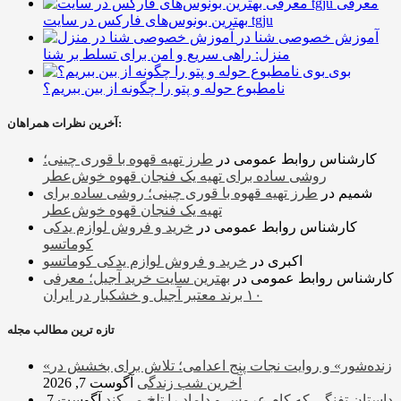
معرفی
بهترین بونوس‌های فارکس در سایت tgju
آموزش خصوصی شنا در
منزل: راهی سریع و امن برای تسلط بر شنا
بوی
نامطبوع حوله و پتو را چگونه از بین ببریم؟
آخرین نظرات همراهان:
کارشناس روابط عمومی
در
طرز تهیه قهوه با قوری چینی؛
روشی ساده برای تهیه یک فنجان قهوه خوش‌عطر
شمیم
در
طرز تهیه قهوه با قوری چینی؛ روشی ساده برای
تهیه یک فنجان قهوه خوش‌عطر
کارشناس روابط عمومی
در
خرید و فروش لوازم یدکی
کوماتسو
اکبری
در
خرید و فروش لوازم یدکی کوماتسو
کارشناس روابط عمومی
در
بهترین سایت خرید آجیل؛ معرفی
۱۰ برند معتبر آجیل و خشکبار در ایران
تازه ترین مطالب مجله
«زنده‌شور» و روایت نجات پنج اعدامی؛ تلاش برای بخشش در
آخرین شب زندگی
آگوست 7, 2026
داستان تفنگی که کام عروس و داماد را تلخ می‌کند
آگوست 7,