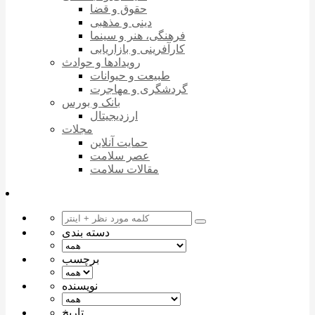
حقوق و قضا
دینی و مذهبی
فرهنگی، هنر و سینما
کارآفرینی و بازاریابی
رویدادها و حوادث
طبیعت و حیوانات
گردشگری و مهاجرت
بانک و بورس
ارزدیجیتال
مجلات
حمایت آنلاین
عصر سلامت
مقالات سلامت
دسته بندی
برچسب
نویسنده
تاریخ