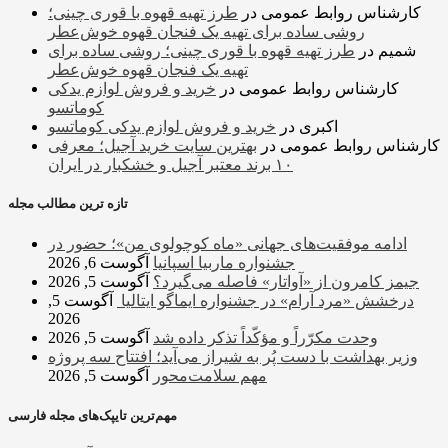
کارشناس روابط عمومی
در
طرز تهیه قهوه با قوری چینی؛
روشی ساده برای تهیه یک فنجان قهوه خوش‌عطر
شمیم
در
طرز تهیه قهوه با قوری چینی؛ روشی ساده برای
تهیه یک فنجان قهوه خوش‌عطر
کارشناس روابط عمومی
در
خرید و فروش لوازم یدکی
کوماتسو
اکبری
در
خرید و فروش لوازم یدکی کوماتسو
کارشناس روابط عمومی
در
بهترین سایت خرید آجیل؛ معرفی
۱۰ برند معتبر آجیل و خشکبار در ایران
تازه ترین مطالب مجله
ادامه موفقیت‌های جهانی «ماه کوچولوی من»؛ حضور در
جشنواره ماربیا اسپانیا
آگوست 6, 2026
جیمز کامرون از «آواتار» فاصله می‌گیرد؟
آگوست 5, 2026
درخشش «مرد آرام» در جشنواره ایماگو ایتالیا
آگوست 5,
2026
وحدت مکرّراً و مؤکّداً تذکر داده شد
آگوست 5, 2026
وزیر بهداشت با دست پُر به شیراز می‌آید؛ افتتاح سه پروژه
مهم سلامت‌محور
آگوست 5, 2026
مهم‌ترین تایپک‌های مجله فارسی