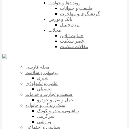
رویدادها و حوادث
طبیعت و حیوانات
گردشگری و مهاجرت
بانک و بورس
ارزدیجیتال
مجلات
حمایت آنلاین
عصر سلامت
مقالات سلامت
مجله فارسی
پزشکی و سلامت
آشپزی
علمی و تکنولوژی
تحصیلی
صنعت و تجارت و خدمات
حمل و نقل و خودرو
سبک زندگی و خانواده
زناشویی، مادر و کودک
سرگرمی
ورزشی
سیاسی و اجتماعی