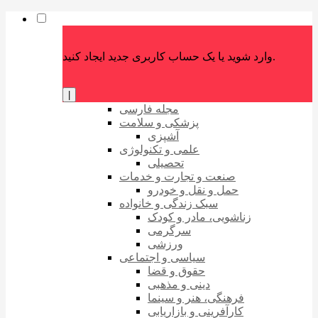
وارد شوید یا یک حساب کاربری جدید ایجاد کنید.
|
مجله فارسی
پزشکی و سلامت
آشپزی
علمی و تکنولوژی
تحصیلی
صنعت و تجارت و خدمات
حمل و نقل و خودرو
سبک زندگی و خانواده
زناشویی، مادر و کودک
سرگرمی
ورزشی
سیاسی و اجتماعی
حقوق و قضا
دینی و مذهبی
فرهنگی، هنر و سینما
کارآفرینی و بازاریابی