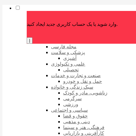
وارد شوید یا یک حساب کاربری جدید ایجاد کنید.
|
مجله فارسی
پزشکی و سلامت
آشپزی
علمی و تکنولوژی
تحصیلی
صنعت و تجارت و خدمات
حمل و نقل و خودرو
سبک زندگی و خانواده
زناشویی، مادر و کودک
سرگرمی
ورزشی
سیاسی و اجتماعی
حقوق و قضا
دینی و مذهبی
فرهنگی، هنر و سینما
کارآفرینی و بازاریابی