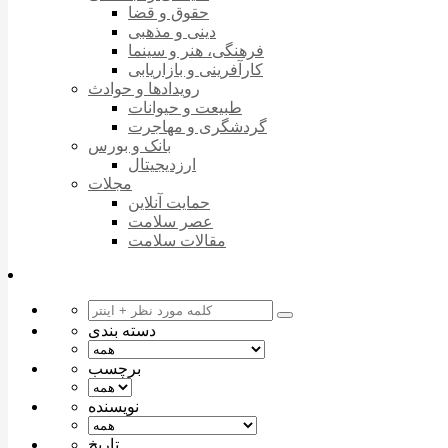
حقوق و قضا
دینی و مذهبی
فرهنگی، هنر و سینما
کارآفرینی و بازاریابی
رویدادها و حوادث
طبیعت و حیوانات
گردشگری و مهاجرت
بانک و بورس
ارزدیجیتال
مجلات
حمایت آنلاین
عصر سلامت
مقالات سلامت
دسته بندی
برچسب
نویسنده
تاریخ