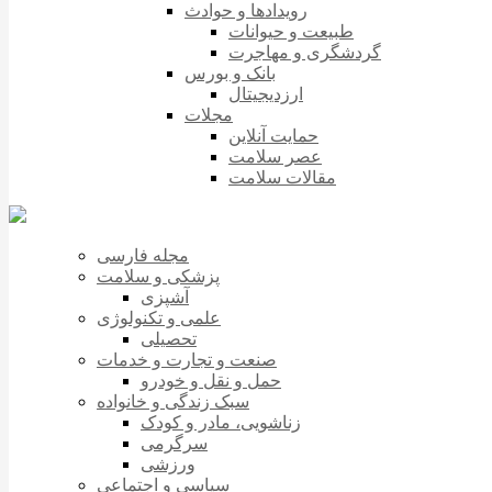
رویدادها و حوادث
طبیعت و حیوانات
گردشگری و مهاجرت
بانک و بورس
ارزدیجیتال
مجلات
حمایت آنلاین
عصر سلامت
مقالات سلامت
مجله فارسی
پزشکی و سلامت
آشپزی
علمی و تکنولوژی
تحصیلی
صنعت و تجارت و خدمات
حمل و نقل و خودرو
سبک زندگی و خانواده
زناشویی، مادر و کودک
سرگرمی
ورزشی
سیاسی و اجتماعی