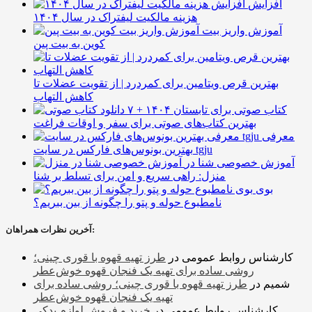
افزایش
هزینه مالکیت لیفتراک در سال ۱۴۰۴
آموزش واریز بیت
کوین به بیت پین
بهترین قرص ویتامین برای کمردرد | از تقویت عضلات تا
کاهش التهاب
۷ کتاب صوتی برای تابستان ۱۴۰۴ +
بهترین کتاب‌های صوتی برای سفر و اوقات فراغت
معرفی
بهترین بونوس‌های فارکس در سایت tgju
آموزش خصوصی شنا در
منزل: راهی سریع و امن برای تسلط بر شنا
بوی
نامطبوع حوله و پتو را چگونه از بین ببریم؟
آخرین نظرات همراهان:
کارشناس روابط عمومی
در
طرز تهیه قهوه با قوری چینی؛
روشی ساده برای تهیه یک فنجان قهوه خوش‌عطر
شمیم
در
طرز تهیه قهوه با قوری چینی؛ روشی ساده برای
تهیه یک فنجان قهوه خوش‌عطر
کارشناس روابط عمومی
در
خرید و فروش لوازم یدکی