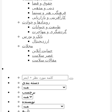
حقوق و قضا
دینی و مذهبی
فرهنگی، هنر و سینما
کارآفرینی و بازاریابی
رویدادها و حوادث
طبیعت و حیوانات
گردشگری و مهاجرت
بانک و بورس
ارزدیجیتال
مجلات
حمایت آنلاین
عصر سلامت
مقالات سلامت
دسته بندی
برچسب
نویسنده
تاریخ