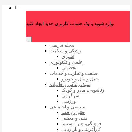
وارد شوید یا یک حساب کاربری جدید ایجاد کنید.
|
مجله فارسی
پزشکی و سلامت
آشپزی
علمی و تکنولوژی
تحصیلی
صنعت و تجارت و خدمات
حمل و نقل و خودرو
سبک زندگی و خانواده
زناشویی، مادر و کودک
سرگرمی
ورزشی
سیاسی و اجتماعی
حقوق و قضا
دینی و مذهبی
فرهنگی، هنر و سینما
کارآفرینی و بازاریابی