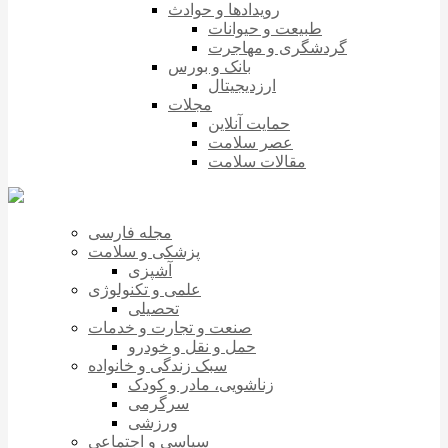
رویدادها و حوادث
طبیعت و حیوانات
گردشگری و مهاجرت
بانک و بورس
ارزدیجیتال
مجلات
حمایت آنلاین
عصر سلامت
مقالات سلامت
مجله فارسی
پزشکی و سلامت
آشپزی
علمی و تکنولوژی
تحصیلی
صنعت و تجارت و خدمات
حمل و نقل و خودرو
سبک زندگی و خانواده
زناشویی، مادر و کودک
سرگرمی
ورزشی
سیاسی و اجتماعی