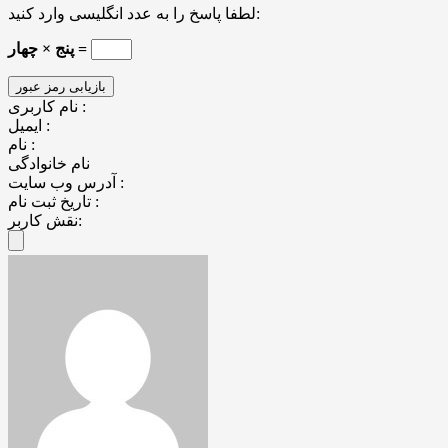
لطفا پاسخ را به عدد انگلیسی وارد کنید:
پنج × چهار =
نام کاربری :
ایمیل :
نام :
نام خانوادگی
آدرس وب سایت :
تاریخ ثبت نام :
نقش کاربر: