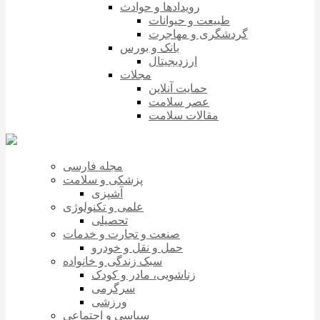
رویدادها و حوادث
طبیعت و حیوانات
گردشگری و مهاجرت
بانک و بورس
ارزدیجیتال
مجلات
حمایت آنلاین
عصر سلامت
مقالات سلامت
مجله فارسی
پزشکی و سلامت
آشپزی
علمی و تکنولوژی
تحصیلی
صنعت و تجارت و خدمات
حمل و نقل و خودرو
سبک زندگی و خانواده
زناشویی، مادر و کودک
سرگرمی
ورزشی
سیاسی و اجتماعی