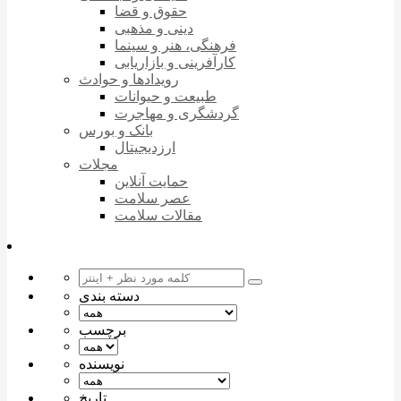
حقوق و قضا
دینی و مذهبی
فرهنگی، هنر و سینما
کارآفرینی و بازاریابی
رویدادها و حوادث
طبیعت و حیوانات
گردشگری و مهاجرت
بانک و بورس
ارزدیجیتال
مجلات
حمایت آنلاین
عصر سلامت
مقالات سلامت
دسته بندی
برچسب
نویسنده
تاریخ