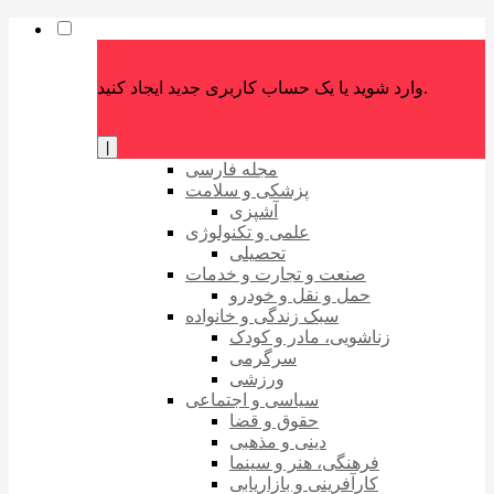
وارد شوید یا یک حساب کاربری جدید ایجاد کنید.
|
مجله فارسی
پزشکی و سلامت
آشپزی
علمی و تکنولوژی
تحصیلی
صنعت و تجارت و خدمات
حمل و نقل و خودرو
سبک زندگی و خانواده
زناشویی، مادر و کودک
سرگرمی
ورزشی
سیاسی و اجتماعی
حقوق و قضا
دینی و مذهبی
فرهنگی، هنر و سینما
کارآفرینی و بازاریابی