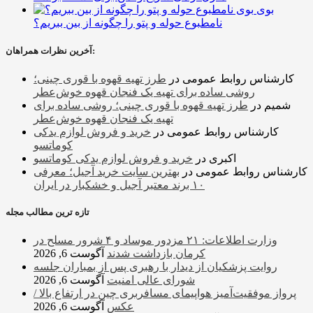
بوی
نامطبوع حوله و پتو را چگونه از بین ببریم؟
آخرین نظرات همراهان:
کارشناس روابط عمومی
در
طرز تهیه قهوه با قوری چینی؛
روشی ساده برای تهیه یک فنجان قهوه خوش‌عطر
شمیم
در
طرز تهیه قهوه با قوری چینی؛ روشی ساده برای
تهیه یک فنجان قهوه خوش‌عطر
کارشناس روابط عمومی
در
خرید و فروش لوازم یدکی
کوماتسو
اکبری
در
خرید و فروش لوازم یدکی کوماتسو
کارشناس روابط عمومی
در
بهترین سایت خرید آجیل؛ معرفی
۱۰ برند معتبر آجیل و خشکبار در ایران
تازه ترین مطالب مجله
وزارت اطلاعات: ۲۱ مزدور موساد و ۴ شرور مسلح در
کرمان بازداشت شدند
آگوست 6, 2026
روایت پزشکیان از دیدار با رهبری پس از بمباران جلسه
شورای عالی امنیت
آگوست 6, 2026
پرواز موفقیت‌آمیز هواپیمای مسافربری چین در ارتفاع بالا /
عکس
آگوست 6, 2026