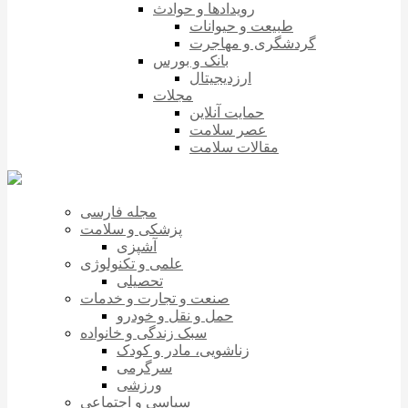
رویدادها و حوادث
طبیعت و حیوانات
گردشگری و مهاجرت
بانک و بورس
ارزدیجیتال
مجلات
حمایت آنلاین
عصر سلامت
مقالات سلامت
مجله فارسی
پزشکی و سلامت
آشپزی
علمی و تکنولوژی
تحصیلی
صنعت و تجارت و خدمات
حمل و نقل و خودرو
سبک زندگی و خانواده
زناشویی، مادر و کودک
سرگرمی
ورزشی
سیاسی و اجتماعی