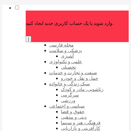
وارد شوید یا یک حساب کاربری جدید ایجاد کنید.
|
مجله فارسی
پزشکی و سلامت
آشپزی
علمی و تکنولوژی
تحصیلی
صنعت و تجارت و خدمات
حمل و نقل و خودرو
سبک زندگی و خانواده
زناشویی، مادر و کودک
سرگرمی
ورزشی
سیاسی و اجتماعی
حقوق و قضا
دینی و مذهبی
فرهنگی، هنر و سینما
کارآفرینی و بازاریابی