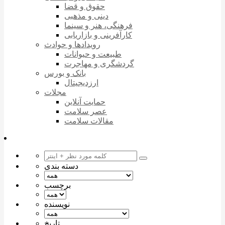
حقوق و قضا
دینی و مذهبی
فرهنگی، هنر و سینما
کارآفرینی و بازاریابی
رویدادها و حوادث
طبیعت و حیوانات
گردشگری و مهاجرت
بانک و بورس
ارزدیجیتال
مجلات
حمایت آنلاین
عصر سلامت
مقالات سلامت
دسته بندی
برچسب
نویسنده
تاریخ