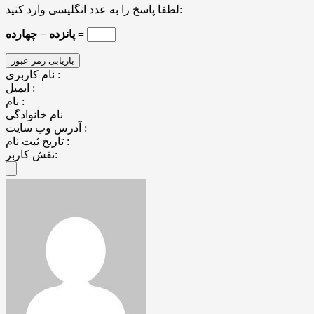
لطفا پاسخ را به عدد انگلیسی وارد کنید:
پانزده − چهارده =
نام کاربری :
ایمیل :
نام :
نام خانوادگی
آدرس وب سایت :
تاریخ ثبت نام :
نقش کاربر: