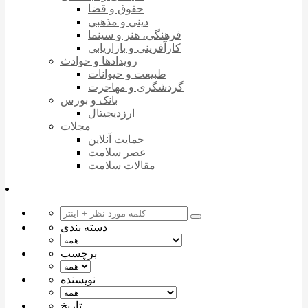
حقوق و قضا
دینی و مذهبی
فرهنگی، هنر و سینما
کارآفرینی و بازاریابی
رویدادها و حوادث
طبیعت و حیوانات
گردشگری و مهاجرت
بانک و بورس
ارزدیجیتال
مجلات
حمایت آنلاین
عصر سلامت
مقالات سلامت
دسته بندی
برچسب
نویسنده
تاریخ