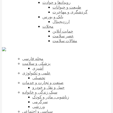
رویدادها و حوادث
طبیعت و حیوانات
گردشگری و مهاجرت
بانک و بورس
ارزدیجیتال
مجلات
حمایت آنلاین
عصر سلامت
مقالات سلامت
مجله فارسی
پزشکی و سلامت
آشپزی
علمی و تکنولوژی
تحصیلی
صنعت و تجارت و خدمات
حمل و نقل و خودرو
سبک زندگی و خانواده
زناشویی، مادر و کودک
سرگرمی
ورزشی
سیاسی و اجتماعی