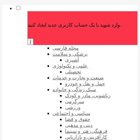
وارد شوید یا یک حساب کاربری جدید ایجاد کنید.
|
مجله فارسی
پزشکی و سلامت
آشپزی
علمی و تکنولوژی
تحصیلی
صنعت و تجارت و خدمات
حمل و نقل و خودرو
سبک زندگی و خانواده
زناشویی، مادر و کودک
سرگرمی
ورزشی
سیاسی و اجتماعی
حقوق و قضا
دینی و مذهبی
فرهنگی، هنر و سینما
کارآفرینی و بازاریابی